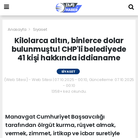
Anasayfa
Siyaset
Kilolarca altın, binlerce dolar
bulunmuştu! CHP'li belediyede
41 kişi hakkında iddianame
SIYASET
(Web Sitesi) - Web Sitesi | 07.10.2025 - 00:10, Güncelleme: 07.10.2025
- 00:10
1358+ kez okundu.
Manavgat Cumhuriyet Başsavcılığı
tarafından ölrgüt kurma, rüşvet almak,
vermek, zimmet, irtikap ve icbar suretiyle