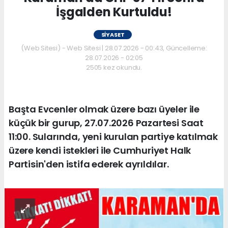
İşgalden Kurtuldu!
SIYASET
(Web Sitesi) - Web Sitesi | 28.07.2026 - 00:43, Güncelleme:
28.07.2026 - 02:05
2505 kez okundu.
Başta Evcenler olmak üzere bazı üyeler ile
küçük bir gurup, 27.07.2026 Pazartesi Saat
11:00. Sularında, yeni kurulan partiye katılmak
üzere kendi istekleri ile Cumhuriyet Halk
Partisin'den istifa ederek ayrıldılar.