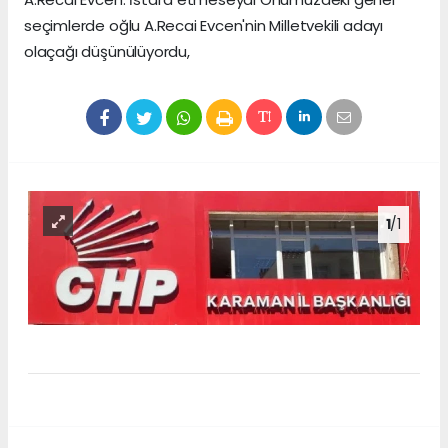
seçimlerde oğlu A.Recai Evcen'nin Milletvekili adayı
olaçağı düşünülüyordu,
1
/1