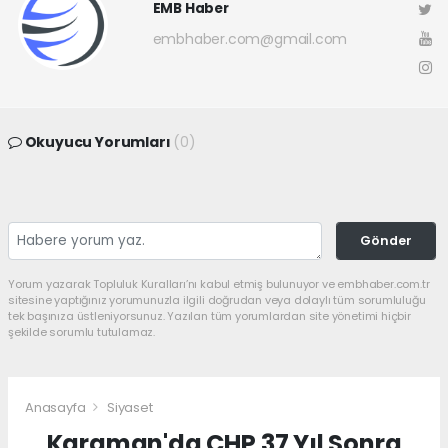
EMB Haber
embhaber.com@gmail.com
Okuyucu Yorumları
(0)
Gönder
Yorum yazarak Topluluk Kuralları’nı kabul etmiş bulunuyor ve embhaber.com.tr
sitesine yaptığınız yorumunuzla ilgili doğrudan veya dolaylı tüm sorumluluğu
tek başınıza üstleniyorsunuz. Yazılan tüm yorumlardan site yönetimi hiçbir
şekilde sorumlu tutulamaz.
Anasayfa
Siyaset
Karaman'da CHP 37 Yıl Sonra