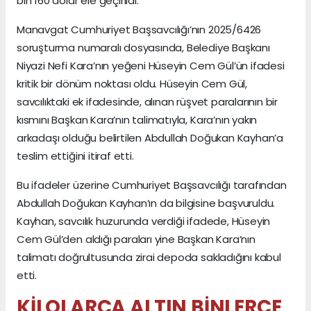
bin 160 dolar ele geçirildi.
Manavgat Cumhuriyet Başsavcılığı’nın 2025/6426
soruşturma numaralı dosyasında, Belediye Başkanı
Niyazi Nefi Kara’nın yeğeni Hüseyin Cem Gül’ün ifadesi
kritik bir dönüm noktası oldu. Hüseyin Cem Gül,
savcılıktaki ek ifadesinde, alınan rüşvet paralarının bir
kısmını Başkan Kara’nın talimatıyla, Kara’nın yakın
arkadaşı olduğu belirtilen Abdullah Doğukan Kayhan’a
teslim ettiğini itiraf etti.
Bu ifadeler üzerine Cumhuriyet Başsavcılığı tarafından
Abdullah Doğukan Kayhan’ın da bilgisine başvuruldu.
Kayhan, savcılık huzurunda verdiği ifadede, Hüseyin
Cem Gül’den aldığı paraları yine Başkan Kara’nın
talimatı doğrultusunda zirai depoda sakladığını kabul
etti.
KİLOLARCA ALTIN BİNLERCE