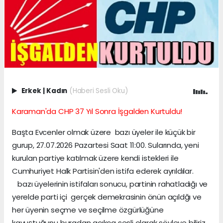
Erkek
|
Kadın
(Haberi Sesli Oku)
Karaman'da CHP 37 Yıl Sonra İşgalden Kurtuldu!
Başta Evcenler olmak üzere bazı üyeler ile küçük bir
gurup, 27.07.2026 Pazartesi Saat 11:00. Sularında, yeni
kurulan partiye katılmak üzere kendi istekleri ile
Cumhuriyet Halk Partisin'den istifa ederek ayrıldılar.
bazı üyelerinin istifaları sonucu, partinin rahatladığı ve
yerelde parti içi gerçek demekrasinin önün açıldğı ve
her üyenin seçme ve seçilme özgürlüğüne
kavuştuğunu buradan açıkça sesli olarak söyleye biliriz.