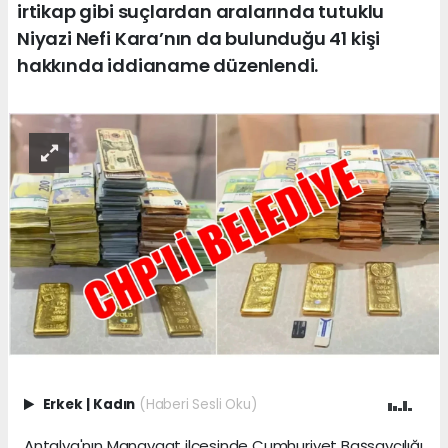
irtikap gibi suçlardan aralarında tutuklu
Niyazi Nefi Kara’nın da bulunduğu 41 kişi
hakkında iddianame düzenlendi.
Erkek
|
Kadın
(Haberi Sesli Oku)
Antalya'nın Manavgat ilçesinde Cumhuriyet Başsavcılığı