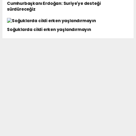
Cumhurbaşkanı Erdoğan: Suriye'ye desteği
sürdüreceğiz
Soğuklarda cildi erken yaşlandırmayın
Vali Çiçekli: Bizler, kadını baş tacı eden bir medeniyetin
mirasçılarıyız
Kış Mevsiminde Alınacak Trafik Tedbirleri Masaya
Yatırıldı
haber paketi
haber scripti
haber yazılımı