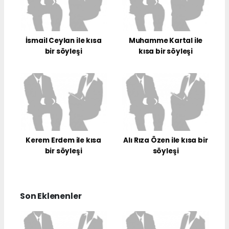
İsmail Ceylan ile kısa
Muhamme Kartal ile
bir söyleşi
kısa bir söyleşi
Kerem Erdem ile kısa
Alı Rıza Özen ile kısa bir
bir söyleşi
söyleşi
Son Eklenenler