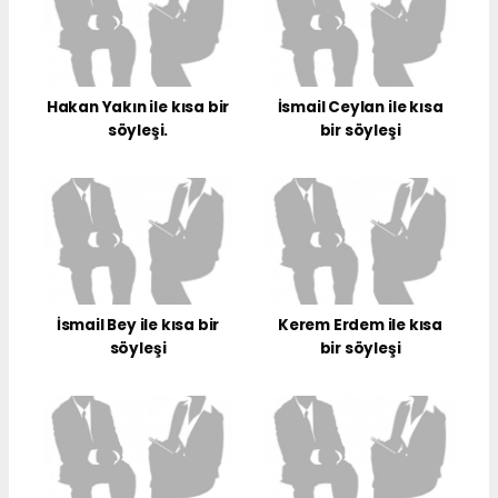
Hakan Yakın ile kısa bir
İsmail Ceylan ile kısa
söyleşi.
bir söyleşi
İsmail Bey ile kısa bir
Kerem Erdem ile kısa
söyleşi
bir söyleşi