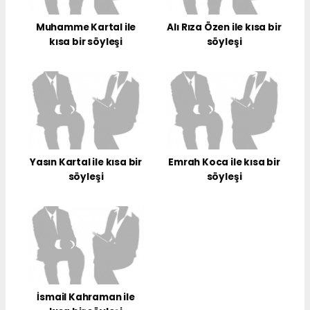
Muhamme Kartal ile
Alı Rıza Özen ile kısa bir
kısa bir söyleşi
söyleşi
Yasın Kartal ile kısa bir
Emrah Koca ile kısa bir
söyleşi
söyleşi
İsmail Kahraman ile