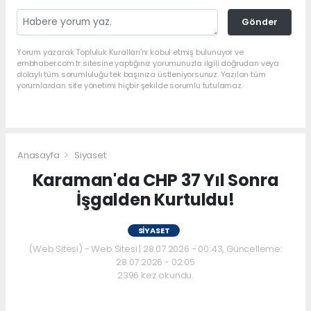
Gönder
Yorum yazarak Topluluk Kuralları’nı kabul etmiş bulunuyor ve
embhaber.com.tr sitesine yaptığınız yorumunuzla ilgili doğrudan veya
dolaylı tüm sorumluluğu tek başınıza üstleniyorsunuz. Yazılan tüm
yorumlardan site yönetimi hiçbir şekilde sorumlu tutulamaz.
Anasayfa
Siyaset
Karaman'da CHP 37 Yıl Sonra
İşgalden Kurtuldu!
SIYASET
(Web Sitesi) - Web Sitesi | 28.07.2026 - 00:43, Güncelleme:
28.07.2026 - 02:05
2396 kez okundu.