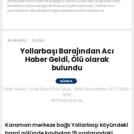
embhaber.com.tr sitesine yaptığınız yorumunuzla ilgili doğrudan veya
dolaylı tüm sorumluluğu tek başınıza üstleniyorsunuz. Yazılan tüm
yorumlardan site yönetimi hiçbir şekilde sorumlu tutulamaz.
Anasayfa
Dünya
Yollarbaşı Barajından Acı
Haber Geldi, Ölü olarak
bulundu
DÜNYA
(Web Sitesi) - Web Sitesi | 10.07.2026 - 18:51, Güncelleme: 10.07.2026 -
19:00
4873 kez okundu.
Karaman merkeze bağlı Yollarbaşı köyündeki
baraj gölünde kaybolan 15 yaşlarındaki