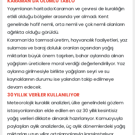
KARAMAN’DA OLUMLU TABLO
Yayımlanan haritada Karaman ve çevresi de kuraklığın
etkili olduğu bölgeler arasında yer almadı. Kent
genelinde hafif nemli, orta nemli ve çok nemli alanların
ağırlıkta olduğu görüldü.
Karaman’da tarımsal üretim, hayvancılık faaliyetleri, yaz
sulaması ve baraj doluluk oranları açısından yağış
miktarları büyük önem taşırken, bahar aylarında alınan
yağışların üreticilere moral verdiği değerlendiriliyor. Yaz
aylarına girilmesiyle birlikte yağışların seyri ve su
kaynaklarının durumu ise yakından takip edilmeye
devam edecek.
30 YILLIK VERİLER KULLANILIYOR
Meteorolojik kuraklık analizleri, ülke genelindeki gözlem
istasyonlarından elde edilen en az 30 yıllık kesintisiz
yağış verileri dikkate alınarak hazırlanıyor. Kamuoyuyla
paylaşılan aylık analizlerde, üç aylık dönemlerdeki yağış
miktarları uzun yıllar ortalamalarıyla karşılaştırılıyor.