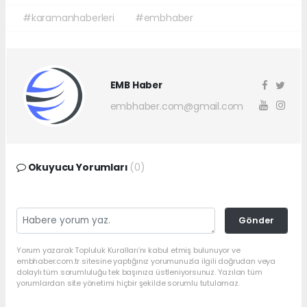
#karamanhaberleri
#embhaber
EMB Haber
embhaber.com@gmail.com
Okuyucu Yorumları
(0)
Gönder
Yorum yazarak Topluluk Kuralları’nı kabul etmiş bulunuyor ve
embhaber.com.tr sitesine yaptığınız yorumunuzla ilgili doğrudan veya
dolaylı tüm sorumluluğu tek başınıza üstleniyorsunuz. Yazılan tüm
yorumlardan site yönetimi hiçbir şekilde sorumlu tutulamaz.