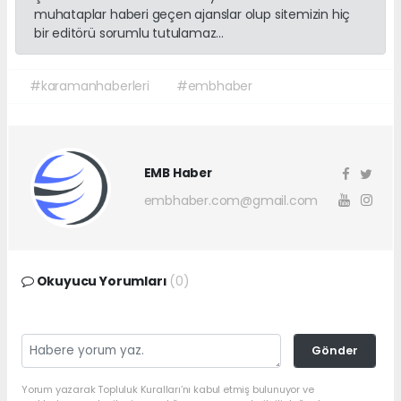
muhataplar haberi geçen ajanslar olup sitemizin hiç
bir editörü sorumlu tutulamaz...
#karamanhaberleri
#embhaber
EMB Haber
embhaber.com@gmail.com
Okuyucu Yorumları
(0)
Gönder
Yorum yazarak Topluluk Kuralları’nı kabul etmiş bulunuyor ve