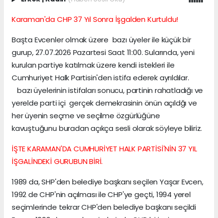
Karaman'da CHP 37 Yıl Sonra İşgalden Kurtuldu!
Başta Evcenler olmak üzere bazı üyeler ile küçük bir
gurup, 27.07.2026 Pazartesi Saat 11:00. Sularında, yeni
kurulan partiye katılmak üzere kendi istekleri ile
Cumhuriyet Halk Partisin'den istifa ederek ayrıldılar.
bazı üyelerinin istifaları sonucu, partinin rahatladığı ve
yerelde parti içi gerçek demekrasinin önün açıldğı ve
her üyenin seçme ve seçilme özgürlüğüne
kavuştuğunu buradan açıkça sesli olarak söyleye biliriz.
İŞTE KARAMAN'DA CUMHURİYET HALK PARTİSİ'NİN 37 YIL
İŞGALİNDEKİ GURUBUN BİRİ.
1989 da, SHP'den belediye başkanı seçilen Yaşar Evcen,
1992 de CHP'nin açılması ile CHP'ye geçti, 1994 yerel
seçimlerinde tekrar CHP'den belediye başkanı seçildi