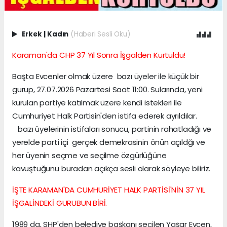
Erkek
|
Kadın
(Haberi Sesli Oku)
Karaman'da CHP 37 Yıl Sonra İşgalden Kurtuldu!
Başta Evcenler olmak üzere bazı üyeler ile küçük bir
gurup, 27.07.2026 Pazartesi Saat 11:00. Sularında, yeni
kurulan partiye katılmak üzere kendi istekleri ile
Cumhuriyet Halk Partisin'den istifa ederek ayrıldılar.
bazı üyelerinin istifaları sonucu, partinin rahatladığı ve
yerelde parti içi gerçek demekrasinin önün açıldğı ve
her üyenin seçme ve seçilme özgürlüğüne
kavuştuğunu buradan açıkça sesli olarak söyleye biliriz.
İŞTE KARAMAN'DA CUMHURİYET HALK PARTİSİ'NİN 37 YIL
İŞGALİNDEKİ GURUBUN BİRİ.
1989 da, SHP'den belediye başkanı seçilen Yaşar Evcen,