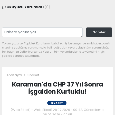
Okuyucu Yorumları
(0)
Gönder
Yorum yazarak Topluluk Kuralları’nı kabul etmiş bulunuyor ve embhaber.com.tr
sitesine yaptığınız yorumunuzla ilgili doğrudan veya dolaylı tüm sorumluluğu
tek başınıza üstleniyorsunuz. Yazılan tüm yorumlardan site yönetimi hiçbir
şekilde sorumlu tutulamaz.
Anasayfa
Siyaset
Karaman'da CHP 37 Yıl Sonra
İşgalden Kurtuldu!
SIYASET
(Web Sitesi) - Web Sitesi | 28.07.2026 - 00:43, Güncelleme:
28.07.2026 - 02:05