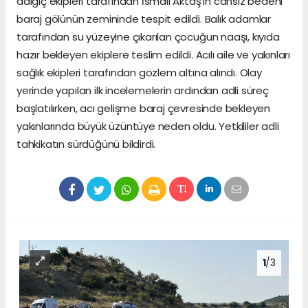
dalgıç ekipleri tarafından İsmail Aktaş'ın cansız bedeni
baraj gölünün zemininde tespit edildi. Balık adamlar
tarafından su yüzeyine çıkarılan çocuğun naaşı, kıyıda
hazır bekleyen ekiplere teslim edildi. Acılı aile ve yakınları
sağlık ekipleri tarafından gözlem altına alındı. Olay
yerinde yapılan ilk incelemelerin ardından adli süreç
başlatılırken, acı gelişme baraj çevresinde bekleyen
yakınlarında büyük üzüntüye neden oldu. Yetkililer adli
tahkikatın sürdüğünü bildirdi.
1
/3