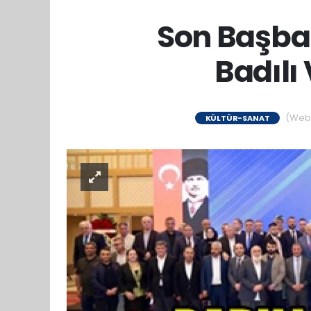
Son Başbak
Badılı 
(Web S
KÜLTÜR-SANAT