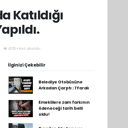
a Katıldığı
Yapıldı.
4215+ kez okundu.
İlginizi Çekebilir
Belediye Otobüsüne
Arkadan Çarptı ; 1 Yaralı
Emeklilere zam farkının
ödeneceği tarih belli
oldu!