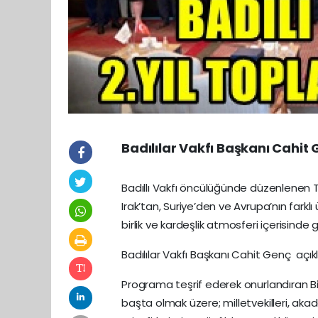
Badılılar Vakfı Başkanı Cahit
Badıllı Vakfı öncülüğünde düzenlenen T
Irak’tan, Suriye’den ve Avrupa’nın farklı
birlik ve kardeşlik atmosferi içerisinde g
Badılılar Vakfı Başkanı Cahit Genç açı
Programa teşrif ederek onurlandıran Bin
başta olmak üzere; milletvekilleri, ak