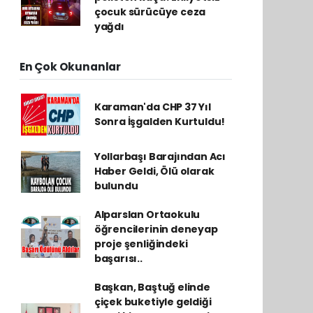
çocuk sürücüye ceza
yağdı
En Çok Okunanlar
Karaman'da CHP 37 Yıl
Sonra İşgalden Kurtuldu!
Yollarbaşı Barajından Acı
Haber Geldi, Ölü olarak
bulundu
Alparslan Ortaokulu
öğrencilerinin deneyap
proje şenliğindeki
başarısı..
Başkan, Baştuğ elinde
çiçek buketiyle geldiği