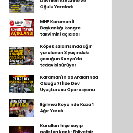
Devrilen Atv Anne ve
Oğulu Yaraladı
MHP Karaman İl
Başkanlığı kongre
takvimini açıkladı
Köpek saldırısında ağır
yaralanan 3 yaşındaki
çocuğun Konya'da
tedavisi sürüyor
Karaman'ın da Aralarında
Olduğu 71 İlde Dev
Uyuşturucu Operasyonu
Eğilmez Köyü'nde Kaza 1
Ağır Yaralı
Kuralları hiçe sayıp
polisten kaçtı: Ehliyetsiz