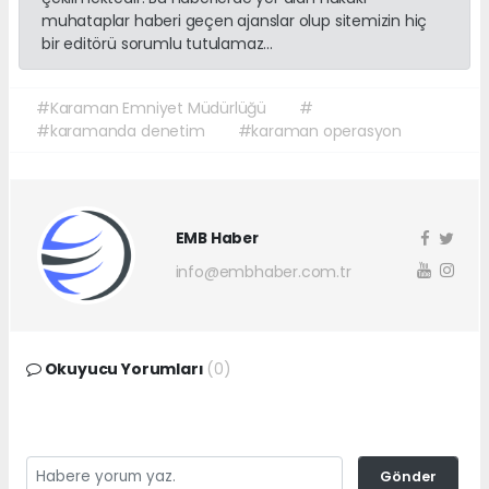
muhataplar haberi geçen ajanslar olup sitemizin hiç
bir editörü sorumlu tutulamaz...
#Karaman Emniyet Müdürlüğü
#
#karamanda denetim
#karaman operasyon
EMB Haber
info@embhaber.com.tr
Okuyucu Yorumları
(0)
Gönder