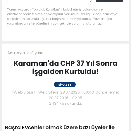
Yorum yazarak Topluluk Kuralları’nı kabul etmiş bulunuyor ve
embhaber.com.tr sitesine yaptığınız yorumunuzla ilgili doğrudan veya
dolaylı tüm sorumluluğu tek başınıza üstleniyorsunuz. Yazılan tüm
yorumlardan site yönetimi hiçbir şekilde sorumlu tutulamaz.
Anasayfa
Siyaset
Karaman'da CHP 37 Yıl Sonra
İşgalden Kurtuldu!
SIYASET
(Web Sitesi) - Web Sitesi | 28.07.2026 - 00:43, Güncelleme:
28.07.2026 - 02:05
2434 kez okundu.
Başta Evcenler olmak üzere bazı üyeler ile