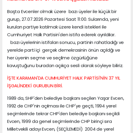
Başta Evcenler olmak üzere bazı üyeler ile küçük bir
gurup, 27.07.2026 Pazartesi Saat 11:00. Sularında, yeni
kurulan partiye katılmak üzere kendi istekleri ile
Cumhuriyet Halk Partisin'den istifa ederek ayrıldılar.
bazı üyelerinin istifaları sonucu, partinin rahatladığı ve
yerelde parti içi gerçek demekrasinin önün açıldğı ve
her üyenin seçme ve seçilme özgürlüğüne
kavuştuğunu buradan açıkça sesli olarak söyleye biliriz.
İŞTE KARAMAN'DA CUMHURİYET HALK PARTİSİ'NİN 37 YIL
İŞGALİNDEKİ GURUBUN BİRİ.
1989 da, SHP'den belediye başkanı seçilen Yaşar Evcen,
1992 de CHP'nin açılması ile CHP'ye geçti, 1994 yerel
seçimlerinde tekrar CHP'den belediye başkanı seçildi
Evcen, 1999 da genel seçimlerinde CHP birinçi sıra
Milletvekili adayı Evcen, (SEÇİLEMEDİ) 2004 de yerel