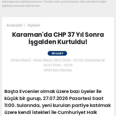
tek başınıza üstleniyorsunuz. Yazılan tüm yorumlardan site yönetimi hiçbir
şekilde sorumlu tutulamaz.
Anasayfa
Siyaset
Karaman'da CHP 37 Yıl Sonra
İşgalden Kurtuldu!
SIYASET
(Web Sitesi) - Web Sitesi | 28.07.2026 - 00:43, Güncelleme:
28.07.2026 - 02:05
2450 kez okundu.
Başta Evcenler olmak üzere bazı üyeler ile
küçük bir gurup, 27.07.2026 Pazartesi Saat
11:00. Sularında, yeni kurulan partiye katılmak
üzere kendi istekleri ile Cumhuriyet Halk