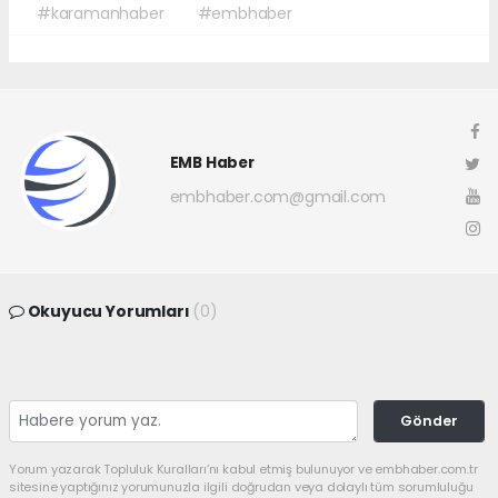
#karamanhaber
#embhaber
EMB Haber
embhaber.com@gmail.com
Okuyucu Yorumları
(0)
Gönder
Yorum yazarak Topluluk Kuralları’nı kabul etmiş bulunuyor ve embhaber.com.tr
sitesine yaptığınız yorumunuzla ilgili doğrudan veya dolaylı tüm sorumluluğu