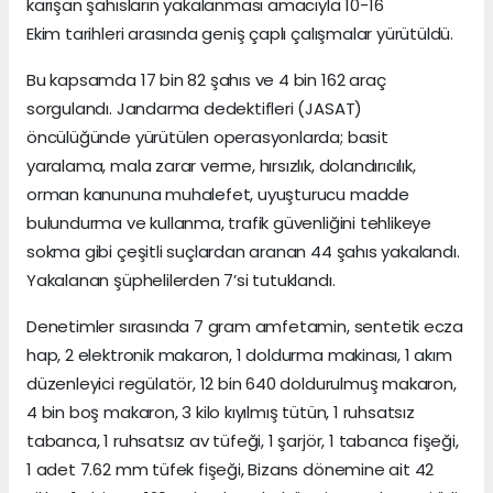
karışan şahısların yakalanması amacıyla 10-16
Ekim tarihleri arasında geniş çaplı çalışmalar yürütüldü.
Bu kapsamda 17 bin 82 şahıs ve 4 bin 162 araç
sorgulandı. Jandarma dedektifleri (JASAT)
öncülüğünde yürütülen operasyonlarda; basit
yaralama, mala zarar verme, hırsızlık, dolandırıcılık,
orman kanununa muhalefet, uyuşturucu madde
bulundurma ve kullanma, trafik güvenliğini tehlikeye
sokma gibi çeşitli suçlardan aranan 44 şahıs yakalandı.
Yakalanan şüphelilerden 7’si tutuklandı.
Denetimler sırasında 7 gram amfetamin, sentetik ecza
hap, 2 elektronik makaron, 1 doldurma makinası, 1 akım
düzenleyici regülatör, 12 bin 640 doldurulmuş makaron,
4 bin boş makaron, 3 kilo kıyılmış tütün, 1 ruhsatsız
tabanca, 1 ruhsatsız av tüfeği, 1 şarjör, 1 tabanca fişeği,
1 adet 7.62 mm tüfek fişeği, Bizans dönemine ait 42