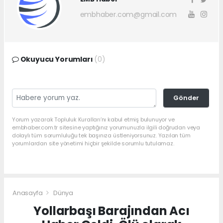
embhaber.com@gmail.com
Okuyucu Yorumları
(0)
Gönder
Yorum yazarak Topluluk Kuralları’nı kabul etmiş bulunuyor ve
embhaber.com.tr sitesine yaptığınız yorumunuzla ilgili doğrudan veya
dolaylı tüm sorumluluğu tek başınıza üstleniyorsunuz. Yazılan tüm
yorumlardan site yönetimi hiçbir şekilde sorumlu tutulamaz.
Anasayfa
Dünya
Yollarbaşı Barajından Acı