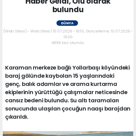
Haber Geldi, Ölü olarak
bulundu
DÜNYA
(Web Sitesi) - Web Sitesi | 10.07.2026 - 18:51, Güncelleme: 10.07.2026 -
19:00
4896 kez okundu.
Karaman merkeze bağlı Yollarbaşı köyündeki
baraj gölünde kaybolan 15 yaşlarındaki
genç, balık adamlar ve arama kurtarma
ekiplerinin yürüttüğü çalışmalar neticesinde
cansız bedeni bulundu. Su altı taramaları
sonucunda ulaşılan çocuğun naaşı barajdan
çıkarıldı.