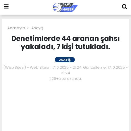
Anasayfa
Asayiş
Denetimlerde 44 aranan şahsı
yakaladı, 7 kişi tutukladı.
ASAYIŞ
(Web Sitesi) - Web Sitesi | 17.10.2025 - 21:24, Güncelleme: 17.10.2025 -
21:24
1126+ kez okundu.