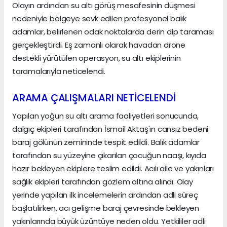
Olayın ardından su altı görüş mesafesinin düşmesi
nedeniyle bölgeye sevk edilen profesyonel balık
adamlar, belirlenen odak noktalarda derin dip taraması
gerçekleştirdi. Eş zamanlı olarak havadan drone
destekli yürütülen operasyon, su altı ekiplerinin
taramalarıyla neticelendi.
ARAMA ÇALIŞMALARI NETİCELENDİ
Yapılan yoğun su altı arama faaliyetleri sonucunda,
dalgıç ekipleri tarafından İsmail Aktaş'ın cansız bedeni
baraj gölünün zemininde tespit edildi. Balık adamlar
tarafından su yüzeyine çıkarılan çocuğun naaşı, kıyıda
hazır bekleyen ekiplere teslim edildi. Acılı aile ve yakınları
sağlık ekipleri tarafından gözlem altına alındı. Olay
yerinde yapılan ilk incelemelerin ardından adli süreç
başlatılırken, acı gelişme baraj çevresinde bekleyen
yakınlarında büyük üzüntüye neden oldu. Yetkililer adli