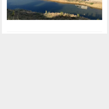
Anadolu Ajansı (AA), İhlas Haber Ajansı (İHA),
Demirören Haber Ajansı (DHA) ve diğer ajanslar
tarafından eklenen tüm haberler, sitemizin
editörlerinin müdahalesi olmadan ajans kanallarından
çekilmektedir. Bu haberlerde yer alan hukuki
muhataplar haberi geçen ajanslar olup sitemizin hiç
bir editörü sorumlu tutulamaz...
#karamanhaber
#embhaber
#karamandanhaberler