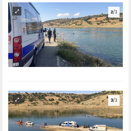
2
/3
3
/3