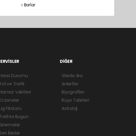
Barlar
ERVİSLER
DİĞER
Hava Durumu
Sitede Ara
Yol ve Trafik
Anketler
Namaz Vakitleri
Biyografiler
Eczaneler
Rüya Tabirleri
Lig Fikstürü
Astroloji
Tarihte Bugün
Sinemalar
Seri İlanlar