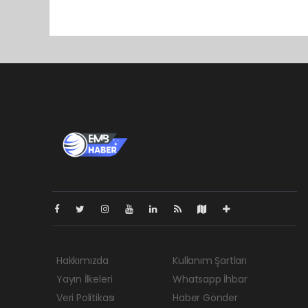
Pro-0.028
Hakkımızda
Kullanım Şartları
Yayın İlkeleri
Whatsapp İhbar
Veri Politikası
Haber Gönder