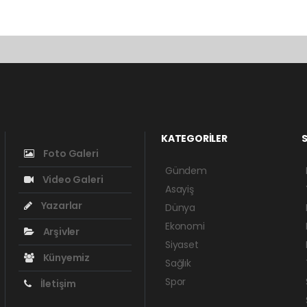
KATEGORİLER
S
Foto Galeri
Gündem
Video Galeri
Asayiş
Yazarlar
Dünya
Ekonomi
Arşivler
Siyaset
Künyemiz
Sağlık
Spor
İletişim