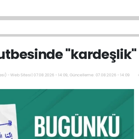
tbesinde "kardeşlik"
si) - Web Sitesi | 07.08.2026 - 14:09, Güncelleme: 07.08.2026 - 14:09