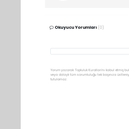
Okuyucu Yorumları
(0)
Yorum yazarak Topluluk Kuralları’nı kabul etmiş b
veya dolaylı tüm sorumluluğu tek başınıza üstleni
tutulamaz.