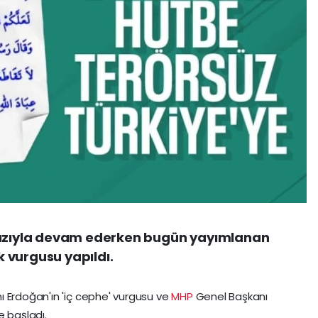
 hızıyla devam ederken bugün yayımlanan
 vurgusu yapıldı.
 Erdoğan'ın 'iç cephe' vurgusu ve
MHP
Genel Başkanı
te başladı.