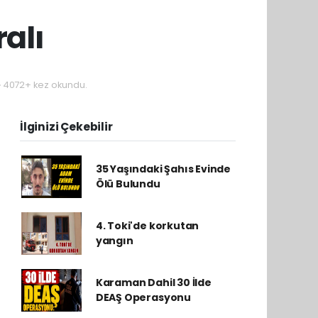
ralı
4072+ kez okundu.
İlginizi Çekebilir
35 Yaşındaki Şahıs Evinde
Ölü Bulundu
4. Toki'de korkutan
yangın
Karaman Dahil 30 İlde
DEAŞ Operasyonu