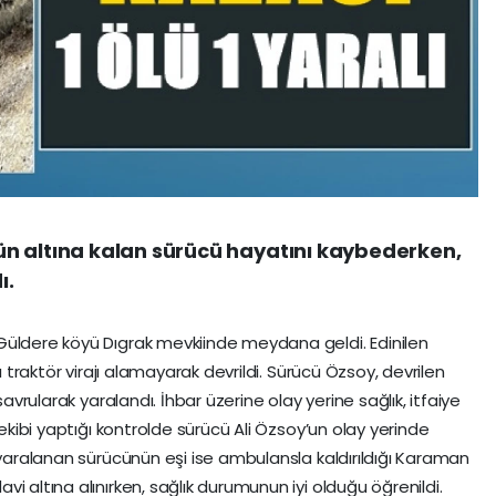
n altına kalan sürücü hayatını kaybederken,
ı.
Güldere köyü Dıgrak mevkiinde meydana geldi. Edinilen
ı traktör virajı alamayarak devrildi. Sürücü Özsoy, devrilen
savrularak yaralandı. İhbar üzerine olay yerine sağlık, itfaiye
 ekibi yaptığı kontrolde sürücü Ali Özsoy’un olay yerinde
 yaralanan sürücünün eşi ise ambulansla kaldırıldığı Karaman
i altına alınırken, sağlık durumunun iyi olduğu öğrenildi.