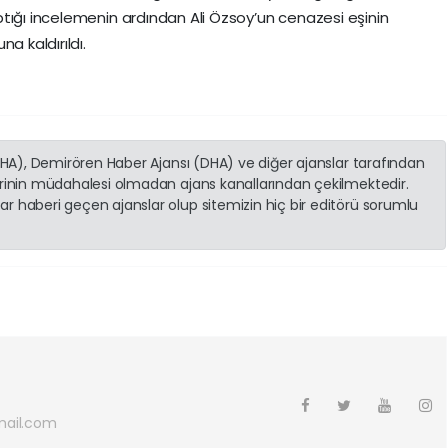
tığı incelemenin ardından Ali Özsoy’un cenazesi eşinin
a kaldırıldı.
(İHA), Demirören Haber Ajansı (DHA) ve diğer ajanslar tarafından
erinin müdahalesi olmadan ajans kanallarından çekilmektedir.
r haberi geçen ajanslar olup sitemizin hiç bir editörü sorumlu
ail.com