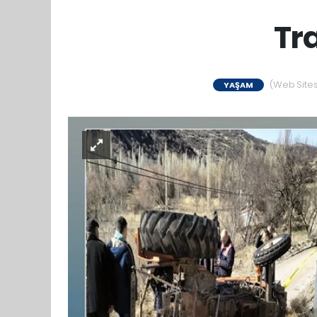
Tra
(Web Sitesi
YAŞAM