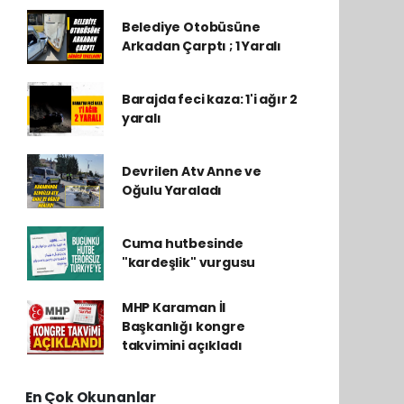
Belediye Otobüsüne
Arkadan Çarptı ; 1 Yaralı
Barajda feci kaza: 1'i ağır 2
yaralı
Devrilen Atv Anne ve
Oğulu Yaraladı
Cuma hutbesinde
"kardeşlik" vurgusu
MHP Karaman İl
Başkanlığı kongre
takvimini açıkladı
En Çok Okunanlar