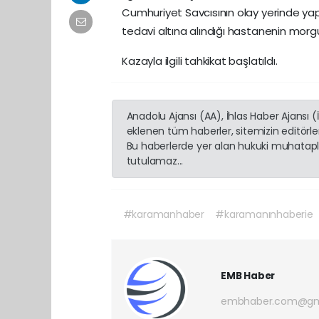
Cumhuriyet Savcısının olay yerinde yap
tedavi altına alındığı hastanenin morgun
Kazayla ilgili tahkikat başlatıldı.
Anadolu Ajansı (AA), İhlas Haber Ajansı 
eklenen tüm haberler, sitemizin editörl
Bu haberlerde yer alan hukuki muhatapla
tutulamaz...
#karamanhaber
#karamanınhaberie
EMB Haber
embhaber.com@gm