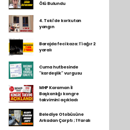
Ölü Bulundu
4. Toki'de korkutan
yangın
Barajda feci kaza: 1'i ağır 2
yaralı
Cuma hutbesinde
"kardeşlik" vurgusu
MHP Karaman İl
Başkanlığı kongre
takvimini açıkladı
Belediye Otobüsüne
Arkadan Çarptı ; 1 Yaralı