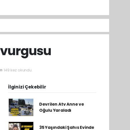
 vurgusu
149 kez okundu.
İlginizi Çekebilir
Devrilen Atv Anne ve
Oğulu Yaraladı
35 Yaşındaki Şahıs Evinde