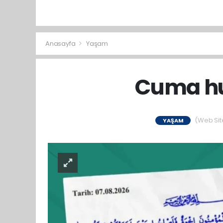
Anasayfa
Yaşam
Cuma hu
(Web Site
YAŞAM