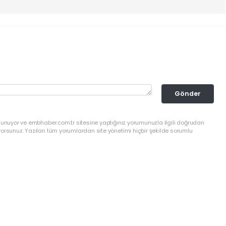
Gönder
ulunuyor ve embhaber.com.tr sitesine yaptığınız yorumunuzla ilgili doğrudan
yorsunuz. Yazılan tüm yorumlardan site yönetimi hiçbir şekilde sorumlu