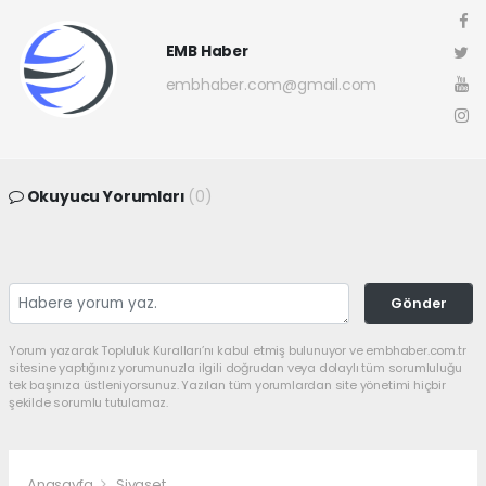
EMB Haber
embhaber.com@gmail.com
Okuyucu Yorumları
(0)
Gönder
Yorum yazarak Topluluk Kuralları’nı kabul etmiş bulunuyor ve embhaber.com.tr
sitesine yaptığınız yorumunuzla ilgili doğrudan veya dolaylı tüm sorumluluğu
tek başınıza üstleniyorsunuz. Yazılan tüm yorumlardan site yönetimi hiçbir
şekilde sorumlu tutulamaz.
Anasayfa
Siyaset