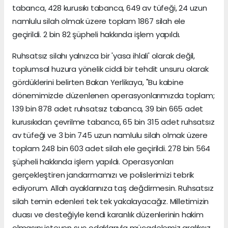
tabanca, 428 kurusıkı tabanca, 649 av tüfeği, 24 uzun
namlulu silah olmak üzere toplam 1867 silah ele
geçirildi. 2 bin 82 şüpheli hakkında işlem yapıldı.
Ruhsatsız silahı yalnızca bir 'yasa ihlali' olarak değil,
toplumsal huzura yönelik ciddi bir tehdit unsuru olarak
gördüklerini belirten Bakan Yerlikaya, "Bu kabine
dönemimizde düzenlenen operasyonlarımızda toplam;
139 bin 878 adet ruhsatsız tabanca, 39 bin 665 adet
kurusıkıdan çevrilme tabanca, 65 bin 315 adet ruhsatsız
av tüfeği ve 3 bin 745 uzun namlulu silah olmak üzere
toplam 248 bin 603 adet silah ele geçirildi. 278 bin 564
şüpheli hakkında işlem yapıldı. Operasyonları
gerçekleştiren jandarmamızı ve polislerimizi tebrik
ediyorum. Allah ayaklarınıza taş değdirmesin. Ruhsatsız
silah temin edenleri tek tek yakalayacağız. Milletimizin
duası ve desteğiyle kendi karanlık düzenlerinin hakim
olmasını isteyen suç odaklarıyla mücadelemiz aralıksız