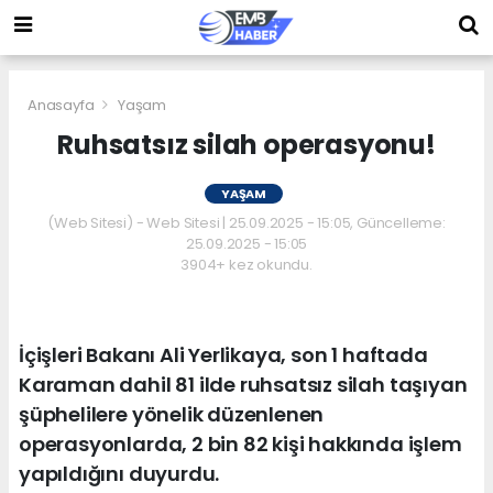
Anasayfa
Yaşam
Ruhsatsız silah operasyonu!
YAŞAM
(Web Sitesi) - Web Sitesi | 25.09.2025 - 15:05, Güncelleme:
25.09.2025 - 15:05
3904+ kez okundu.
İçişleri Bakanı Ali Yerlikaya, son 1 haftada
Karaman dahil 81 ilde ruhsatsız silah taşıyan
şüphelilere yönelik düzenlenen
operasyonlarda, 2 bin 82 kişi hakkında işlem
yapıldığını duyurdu.