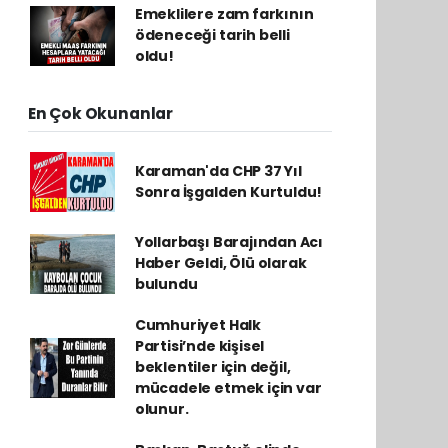
Emeklilere zam farkının
ödeneceği tarih belli
oldu!
En Çok Okunanlar
Karaman'da CHP 37 Yıl
Sonra İşgalden Kurtuldu!
Yollarbaşı Barajından Acı
Haber Geldi, Ölü olarak
bulundu
Cumhuriyet Halk
Partisi’nde kişisel
beklentiler için değil,
mücadele etmek için var
olunur.