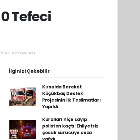
 Tefeci
3941+ kez okundu.
İlginizi Çekebilir
Kırsalda Bereket
Küçükbaş Destek
Projesinin İlk Teslimatları
Yapıldı
Kuralları hiçe sayıp
polisten kaçtı: Ehliyetsiz
çocuk sürücüye ceza
yağdı