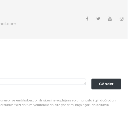
ail.com
Gönder
ulunuyor ve embhaber.com.tr sitesine yaptığınız yorumunuzla ilgili doğrudan
yorsunuz. Yazılan tüm yorumlardan site yönetimi hiçbir şekilde sorumlu