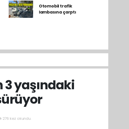
Otomobil trafik
lambasına çarptı
n 3 yaşındaki
sürüyor
276 kez okundu.