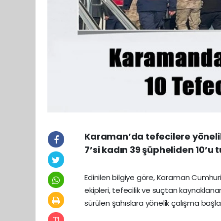
Karaman’da tefecilere yönel
7’si kadın 39 şüpheliden 10’u 
Edinilen bilgiye göre, Karaman Cumhur
ekipleri, tefecilik ve suçtan kaynaklana
sürülen şahıslara yönelik çalışma başlat