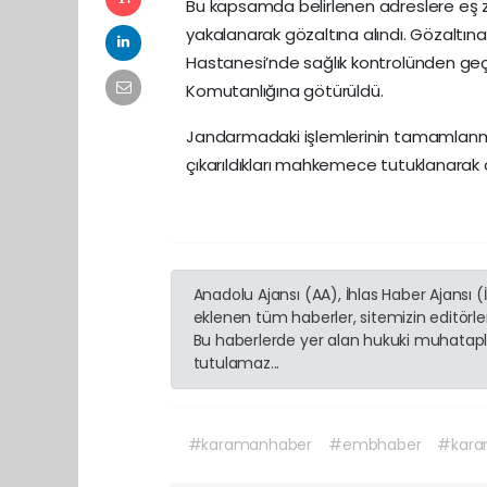
Bu kapsamda belirlenen adreslere eş z
yakalanarak gözaltına alındı. Gözaltın
Hastanesi’nde sağlık kontrolünden geçi
Komutanlığına götürüldü.
Jandarmadaki işlemlerinin tamamlanmas
çıkarıldıkları mahkemece tutuklanarak ce
Anadolu Ajansı (AA), İhlas Haber Ajansı 
eklenen tüm haberler, sitemizin editörl
Bu haberlerde yer alan hukuki muhatapla
tutulamaz...
#karamanhaber
#embhaber
#kara