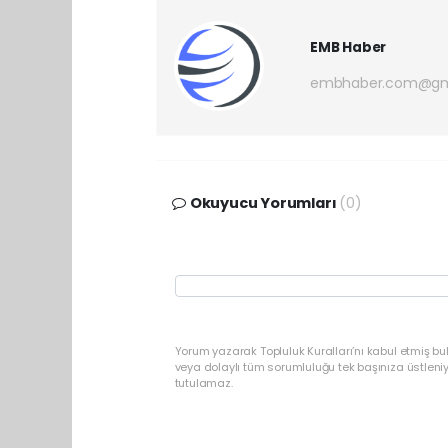
EMB Haber
embhaber.com@gm
Okuyucu Yorumları
(0)
Yorum yazarak Topluluk Kuralları’nı kabul etmiş b
veya dolaylı tüm sorumluluğu tek başınıza üstleni
tutulamaz.