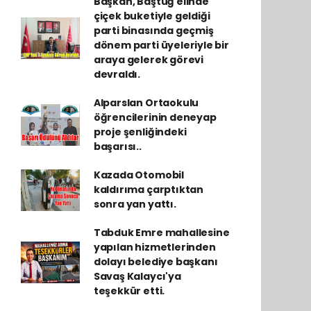
Başkan, Baştuğ elinde
çiçek buketiyle geldiği
parti binasında geçmiş
dönem parti üyeleriyle bir
araya gelerek görevi
devraldı.
Alparslan Ortaokulu
öğrencilerinin deneyap
proje şenliğindeki
başarısı..
Kazada Otomobil
kaldırıma çarptıktan
sonra yan yattı.
Tabduk Emre mahallesine
yapılan hizmetlerinden
dolayı belediye başkanı
Savaş Kalaycı'ya
teşekkür etti.