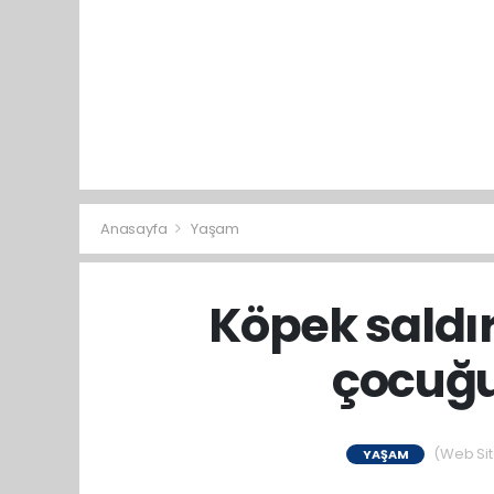
Anasayfa
Yaşam
Köpek saldır
çocuğu
(Web Site
YAŞAM