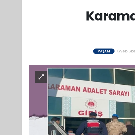
Karama
(Web Sites
YAŞAM