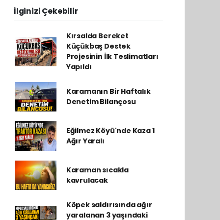
İlginizi Çekebilir
Kırsalda Bereket
Küçükbaş Destek
Projesinin İlk Teslimatları
Yapıldı
Karamanın Bir Haftalık
Denetim Bilançosu
Eğilmez Köyü'nde Kaza 1
Ağır Yaralı
Karaman sıcakla
kavrulacak
Köpek saldırısında ağır
yaralanan 3 yaşındaki