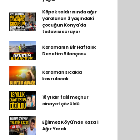
Köpek saldırısında ağır
yaralanan 3 yaşındaki
çocuğun Konya'da
tedavisi sürüyor
Karamanın Bir Haftalık
Denetim Bilançosu
Karaman sıcakla
kavrulacak
18 yıldır faili meçhur
cinayet çözüldü
Eğilmez Köyü'nde Kaza 1
Ağır Yaralı