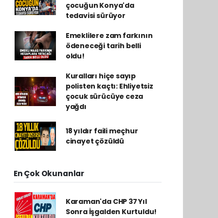
çocuğun Konya'da
tedavisi sürüyor
Emeklilere zam farkının
ödeneceği tarih belli
oldu!
Kuralları hiçe sayıp
polisten kaçtı: Ehliyetsiz
çocuk sürücüye ceza
yağdı
18 yıldır faili meçhur
cinayet çözüldü
En Çok Okunanlar
Karaman'da CHP 37 Yıl
Sonra İşgalden Kurtuldu!