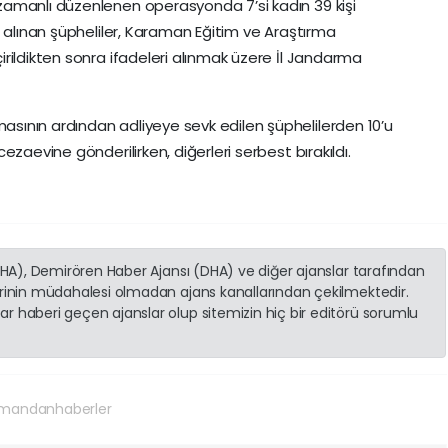
amanlı düzenlenen operasyonda 7’si kadın 39 kişi
a alınan şüpheliler, Karaman Eğitim ve Araştırma
rildikten sonra ifadeleri alınmak üzere İl Jandarma
ının ardından adliyeye sevk edilen şüphelilerden 10’u
zaevine gönderilirken, diğerleri serbest bırakıldı.
(İHA), Demirören Haber Ajansı (DHA) ve diğer ajanslar tarafından
erinin müdahalesi olmadan ajans kanallarından çekilmektedir.
r haberi geçen ajanslar olup sitemizin hiç bir editörü sorumlu
mandanhaberler