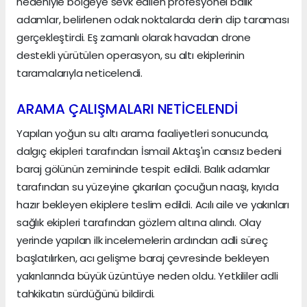
nedeniyle bölgeye sevk edilen profesyonel balık
adamlar, belirlenen odak noktalarda derin dip taraması
gerçekleştirdi. Eş zamanlı olarak havadan drone
destekli yürütülen operasyon, su altı ekiplerinin
taramalarıyla neticelendi.
ARAMA ÇALIŞMALARI NETİCELENDİ
Yapılan yoğun su altı arama faaliyetleri sonucunda,
dalgıç ekipleri tarafından İsmail Aktaş'ın cansız bedeni
baraj gölünün zemininde tespit edildi. Balık adamlar
tarafından su yüzeyine çıkarılan çocuğun naaşı, kıyıda
hazır bekleyen ekiplere teslim edildi. Acılı aile ve yakınları
sağlık ekipleri tarafından gözlem altına alındı. Olay
yerinde yapılan ilk incelemelerin ardından adli süreç
başlatılırken, acı gelişme baraj çevresinde bekleyen
yakınlarında büyük üzüntüye neden oldu. Yetkililer adli
tahkikatın sürdüğünü bildirdi.