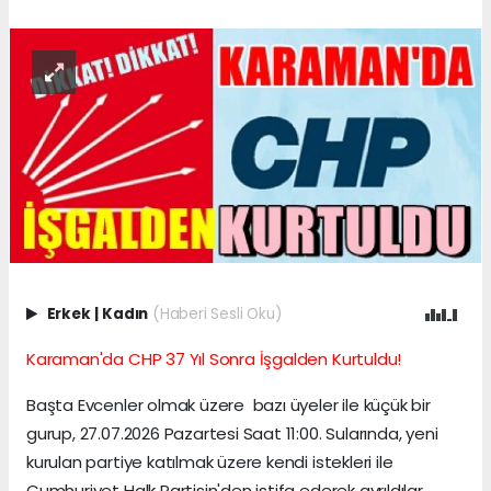
Erkek
|
Kadın
(Haberi Sesli Oku)
Karaman'da CHP 37 Yıl Sonra İşgalden Kurtuldu!
Başta Evcenler olmak üzere bazı üyeler ile küçük bir
gurup, 27.07.2026 Pazartesi Saat 11:00. Sularında, yeni
kurulan partiye katılmak üzere kendi istekleri ile
Cumhuriyet Halk Partisin'den istifa ederek ayrıldılar.