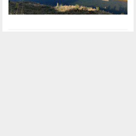
Anadolu Ajansı (AA), İhlas Haber Ajansı (İHA),
Demirören Haber Ajansı (DHA) ve diğer ajanslar
tarafından eklenen tüm haberler, sitemizin
editörlerinin müdahalesi olmadan ajans kanallarından
çekilmektedir. Bu haberlerde yer alan hukuki
muhataplar haberi geçen ajanslar olup sitemizin hiç
bir editörü sorumlu tutulamaz...
#karamanhaber
#embhaber
#karamandanhaberler