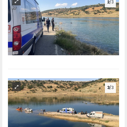
2
/3
3
/3