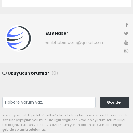
EMB Haber
embhaber.com@gmail.com
Okuyucu Yorumları
(0)
Gönder
Yorum yazarak Topluluk Kuralları’nı kabul etmiş bulunuyor ve embhaber.com.tr
sitesine yaptığınız yorumunuzla ilgili doğrudan veya dolaylı tüm sorumluluğu
tek başınıza üstleniyorsunuz. Yazılan tüm yorumlardan site yönetimi hiçbir
şekilde sorumlu tutulamaz.