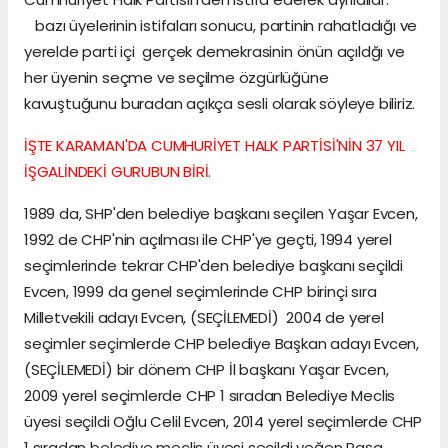
bazı üyelerinin istifaları sonucu, partinin rahatladığı ve
yerelde parti içi gerçek demekrasinin önün açıldğı ve
her üyenin seçme ve seçilme özgürlüğüne
kavuştuğunu buradan açıkça sesli olarak söyleye biliriz.
İŞTE KARAMAN'DA CUMHURİYET HALK PARTİSİ'NİN 37 YIL
İŞGALİNDEKİ GURUBUN BİRİ.
1989 da, SHP'den belediye başkanı seçilen Yaşar Evcen,
1992 de CHP'nin açılması ile CHP'ye geçti, 1994 yerel
seçimlerinde tekrar CHP'den belediye başkanı seçildi
Evcen, 1999 da genel seçimlerinde CHP birinçi sıra
Milletvekili adayı Evcen, (SEÇİLEMEDİ) 2004 de yerel
seçimler seçimlerde CHP belediye Başkan adayı Evcen,
(SEÇİLEMEDİ) bir dönem CHP İl başkanı Yaşar Evcen,
2009 yerel seçimlerde CHP 1 sıradan Belediye Meclis
üyesi seçildi Oğlu Celil Evcen, 2014 yerel seçimlerde CHP
1 sıradan belediye meclis üyesi seçildi yeğen Paşa