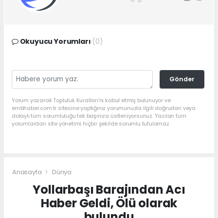
Okuyucu Yorumları
(0)
Gönder
Yorum yazarak Topluluk Kuralları’nı kabul etmiş bulunuyor ve
embhaber.com.tr sitesine yaptığınız yorumunuzla ilgili doğrudan veya
dolaylı tüm sorumluluğu tek başınıza üstleniyorsunuz. Yazılan tüm
yorumlardan site yönetimi hiçbir şekilde sorumlu tutulamaz.
Anasayfa
Dünya
Yollarbaşı Barajından Acı
Haber Geldi, Ölü olarak
bulundu