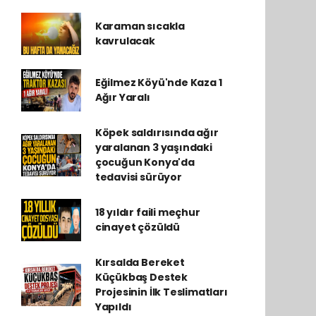
Karaman sıcakla
kavrulacak
Eğilmez Köyü'nde Kaza 1
Ağır Yaralı
Köpek saldırısında ağır
yaralanan 3 yaşındaki
çocuğun Konya'da
tedavisi sürüyor
18 yıldır faili meçhur
cinayet çözüldü
Kırsalda Bereket
Küçükbaş Destek
Projesinin İlk Teslimatları
Yapıldı