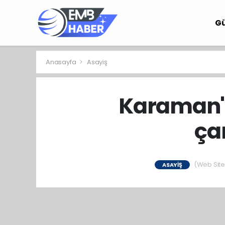
G
Anasayfa
Asayiş
Karaman'd
ça
(Web Sites
ASAYIŞ