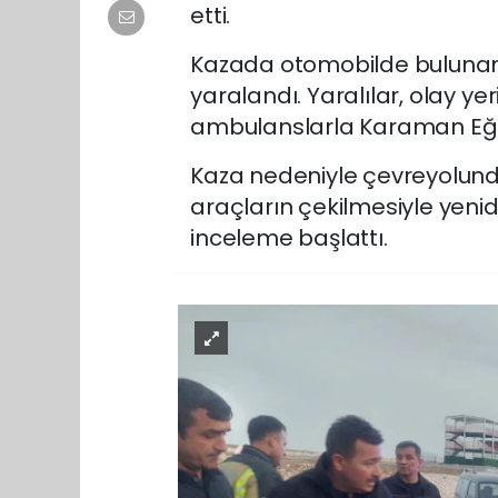
etti.
Kazada otomobilde bulunan 2
yaralandı. Yaralılar, olay y
ambulanslarla Karaman Eğit
Kaza nedeniyle çevreyolunda 
araçların çekilmesiyle yenide
inceleme başlattı.