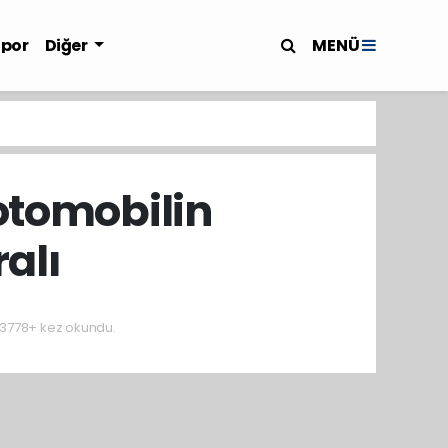
MENÜ
Spor
Diğer
otomobilin
alı
3778+ kez okundu.