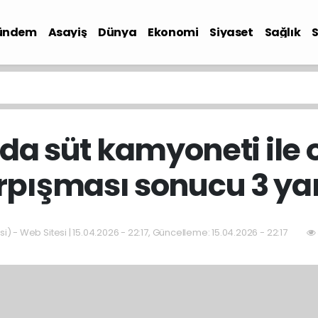
ündem
Asayiş
Dünya
Ekonomi
Siyaset
Sağlık
a süt kamyoneti ile 
rpışması sonucu 3 yar
i) - Web Sitesi | 15.04.2026 - 22:17, Güncelleme: 15.04.2026 - 22:17