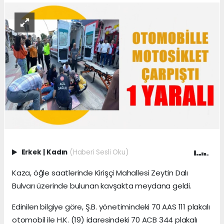
Erkek
|
Kadın
(Haberi Sesli Oku)
Kaza, öğle saatlerinde Kirişçi Mahallesi Zeytin Dalı
Bulvarı üzerinde bulunan kavşakta meydana geldi.
Edinilen bilgiye göre, Ş.B. yönetimindeki 70 AAS 111 plakalı
otomobil ile H.K. (19) idaresindeki 70 ACB 344 plakalı