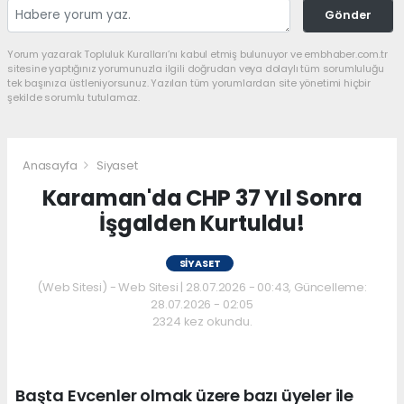
Gönder
Yorum yazarak Topluluk Kuralları’nı kabul etmiş bulunuyor ve embhaber.com.tr
sitesine yaptığınız yorumunuzla ilgili doğrudan veya dolaylı tüm sorumluluğu
tek başınıza üstleniyorsunuz. Yazılan tüm yorumlardan site yönetimi hiçbir
şekilde sorumlu tutulamaz.
Anasayfa
Siyaset
Karaman'da CHP 37 Yıl Sonra
İşgalden Kurtuldu!
SIYASET
(Web Sitesi) - Web Sitesi | 28.07.2026 - 00:43, Güncelleme:
28.07.2026 - 02:05
2324 kez okundu.
Başta Evcenler olmak üzere bazı üyeler ile