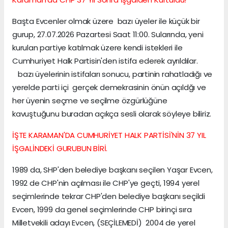
Başta Evcenler olmak üzere bazı üyeler ile küçük bir
gurup, 27.07.2026 Pazartesi Saat 11:00. Sularında, yeni
kurulan partiye katılmak üzere kendi istekleri ile
Cumhuriyet Halk Partisin'den istifa ederek ayrıldılar.
bazı üyelerinin istifaları sonucu, partinin rahatladığı ve
yerelde parti içi gerçek demekrasinin önün açıldğı ve
her üyenin seçme ve seçilme özgürlüğüne
kavuştuğunu buradan açıkça sesli olarak söyleye biliriz.
İŞTE KARAMAN'DA CUMHURİYET HALK PARTİSİ'NİN 37 YIL
İŞGALİNDEKİ GURUBUN BİRİ.
1989 da, SHP'den belediye başkanı seçilen Yaşar Evcen,
1992 de CHP'nin açılması ile CHP'ye geçti, 1994 yerel
seçimlerinde tekrar CHP'den belediye başkanı seçildi
Evcen, 1999 da genel seçimlerinde CHP birinçi sıra
Milletvekili adayı Evcen, (SEÇİLEMEDİ) 2004 de yerel