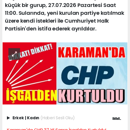
küçük bir gurup, 27.07.2026 Pazartesi Saat
11:00. Sularında, yeni kurulan partiye katılmak
üzere kendi istekleri ile Cumhuriyet Halk
Partisin'den istifa ederek ayrıldılar.
Erkek
|
Kadın
(Haberi Sesli Oku)
Karaman'da CHP 37 Yıl Sonra İşgalden Kurtuldu!