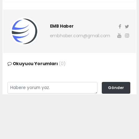
EMB Haber
embhaber.com@gmail.com
Okuyucu Yorumları
(0)
Gönder
Yorum yazarak Topluluk Kuralları’nı kabul etmiş bulunuyor ve
embhaber.com.tr sitesine yaptığınız yorumunuzla ilgili doğrudan veya
dolaylı tüm sorumluluğu tek başınıza üstleniyorsunuz. Yazılan tüm
yorumlardan site yönetimi hiçbir şekilde sorumlu tutulamaz.