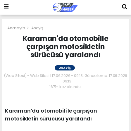
Anasayfa
Asayiş
Karaman'da otomobille
çarpışan motosikletin
sürücüsü yaralandı
ASAYIŞ
(Web Sitesi) - Web Sitesi | 17.06.2026 - 09:13, Güncelleme: 17.06.2026
- 09:13
1671+ kez okundu.
Karaman’da otomobil ile çarpışan
motosikletin sürücüsü yaralandı