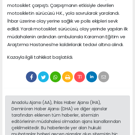
motosiklet çarpıştı. Çarpışmanın etkisiyle devrilen
motosikletin sürücüsü H.K., yola savrularak yaralandı.
İhbar üzerine olay yerine sağlık ve polis ekipleri sevk
edildi. Yaralı motosiklet sürücüsü, olay yerinde yapılan ilk
müdahalenin ardından ambulansla Karaman Eğitim ve
Araştırma Hastanesi’ne kaldırılarak tedavi altına alındı.
Kazayla ilgili tahkikat başlatıldı.
Anadolu Ajansı (AA), İhlas Haber Ajansı (İHA),
Demirören Haber Ajansı (DHA) ve diğer ajanslar
tarafından eklenen tüm haberler, sitemizin
editörlerinin müdahalesi olmadan ajans kanallarından
çekilmektedir. Bu haberlerde yer alan hukuki
muhataplar haberi geçen ajanslar olup sitemizin hiç