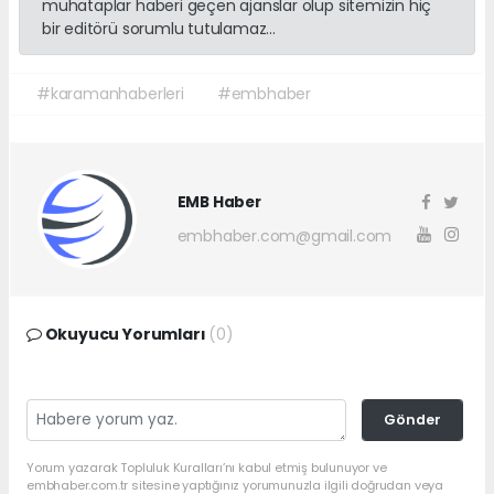
muhataplar haberi geçen ajanslar olup sitemizin hiç
bir editörü sorumlu tutulamaz...
#karamanhaberleri
#embhaber
EMB Haber
embhaber.com@gmail.com
Okuyucu Yorumları
(0)
Gönder
Yorum yazarak Topluluk Kuralları’nı kabul etmiş bulunuyor ve
embhaber.com.tr sitesine yaptığınız yorumunuzla ilgili doğrudan veya