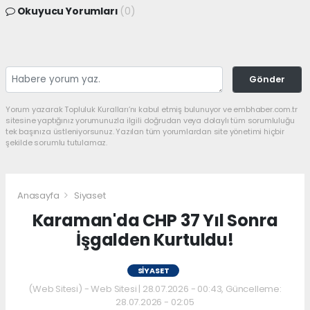
Okuyucu Yorumları
(0)
Gönder
Yorum yazarak Topluluk Kuralları’nı kabul etmiş bulunuyor ve embhaber.com.tr
sitesine yaptığınız yorumunuzla ilgili doğrudan veya dolaylı tüm sorumluluğu
tek başınıza üstleniyorsunuz. Yazılan tüm yorumlardan site yönetimi hiçbir
şekilde sorumlu tutulamaz.
Anasayfa
Siyaset
Karaman'da CHP 37 Yıl Sonra
İşgalden Kurtuldu!
SIYASET
(Web Sitesi) - Web Sitesi | 28.07.2026 - 00:43, Güncelleme:
28.07.2026 - 02:05