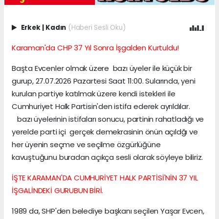
Erkek
|
Kadın
(Haberi Sesli Oku)
Karaman'da CHP 37 Yıl Sonra İşgalden Kurtuldu!
Başta Evcenler olmak üzere bazı üyeler ile küçük bir
gurup, 27.07.2026 Pazartesi Saat 11:00. Sularında, yeni
kurulan partiye katılmak üzere kendi istekleri ile
Cumhuriyet Halk Partisin'den istifa ederek ayrıldılar.
bazı üyelerinin istifaları sonucu, partinin rahatladığı ve
yerelde parti içi gerçek demekrasinin önün açıldğı ve
her üyenin seçme ve seçilme özgürlüğüne
kavuştuğunu buradan açıkça sesli olarak söyleye biliriz.
İŞTE KARAMAN'DA CUMHURİYET HALK PARTİSİ'NİN 37 YIL
İŞGALİNDEKİ GURUBUN BİRİ.
1989 da, SHP'den belediye başkanı seçilen Yaşar Evcen,