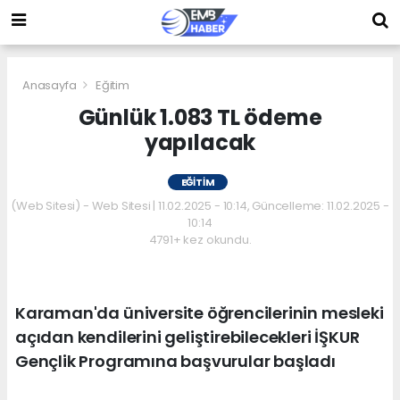
Anasayfa
Eğitim
Günlük 1.083 TL ödeme
yapılacak
EĞITIM
(Web Sitesi) - Web Sitesi | 11.02.2025 - 10:14, Güncelleme: 11.02.2025 -
10:14
4791+ kez okundu.
Karaman'da üniversite öğrencilerinin mesleki
açıdan kendilerini geliştirebilecekleri İŞKUR
Gençlik Programına başvurular başladı