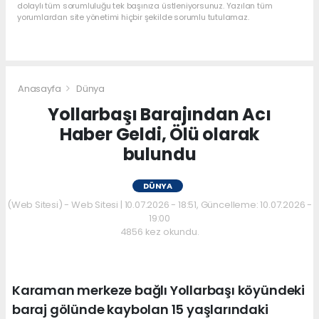
dolaylı tüm sorumluluğu tek başınıza üstleniyorsunuz. Yazılan tüm
yorumlardan site yönetimi hiçbir şekilde sorumlu tutulamaz.
Anasayfa
Dünya
Yollarbaşı Barajından Acı
Haber Geldi, Ölü olarak
bulundu
DÜNYA
(Web Sitesi) - Web Sitesi | 10.07.2026 - 18:51, Güncelleme: 10.07.2026 -
19:00
4856 kez okundu.
Karaman merkeze bağlı Yollarbaşı köyündeki
baraj gölünde kaybolan 15 yaşlarındaki