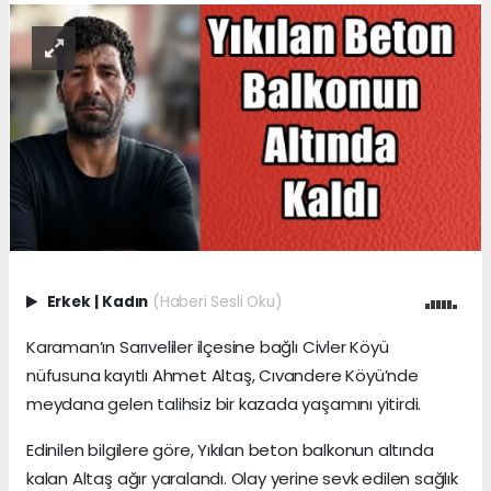
Erkek
|
Kadın
(Haberi Sesli Oku)
Karaman’ın Sarıveliler ilçesine bağlı Civler Köyü
nüfusuna kayıtlı Ahmet Altaş, Cıvandere Köyü’nde
meydana gelen talihsiz bir kazada yaşamını yitirdi.
Edinilen bilgilere göre, Yıkılan beton balkonun altında
kalan Altaş ağır yaralandı. Olay yerine sevk edilen sağlık