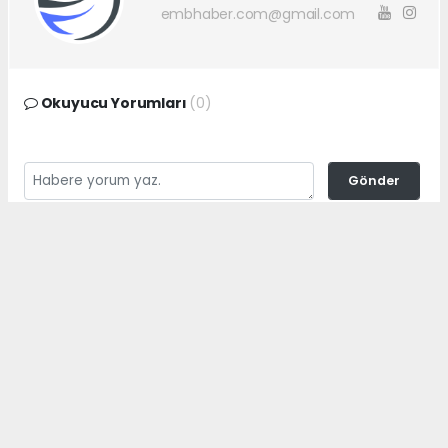
embhaber.com@gmail.com
Okuyucu Yorumları
(0)
Gönder
Yorum yazarak Topluluk Kuralları’nı kabul etmiş bulunuyor ve
embhaber.com.tr sitesine yaptığınız yorumunuzla ilgili doğrudan veya
dolaylı tüm sorumluluğu tek başınıza üstleniyorsunuz. Yazılan tüm
yorumlardan site yönetimi hiçbir şekilde sorumlu tutulamaz.
haber paketi
haber scripti
haber yazılımı
Tüm hakları saklı tutulmaktadır.Copyright 2026©