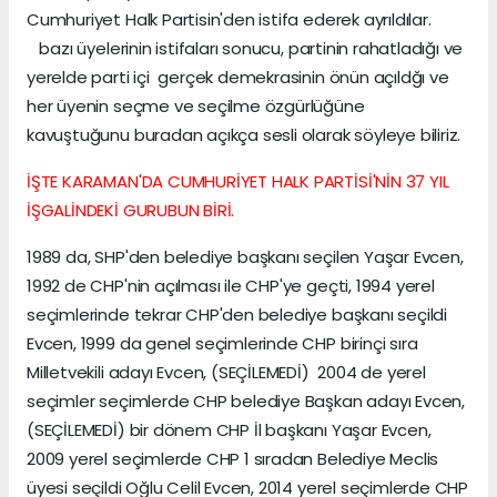
Cumhuriyet Halk Partisin'den istifa ederek ayrıldılar.
bazı üyelerinin istifaları sonucu, partinin rahatladığı ve
yerelde parti içi gerçek demekrasinin önün açıldğı ve
her üyenin seçme ve seçilme özgürlüğüne
kavuştuğunu buradan açıkça sesli olarak söyleye biliriz.
İŞTE KARAMAN'DA CUMHURİYET HALK PARTİSİ'NİN 37 YIL
İŞGALİNDEKİ GURUBUN BİRİ.
1989 da, SHP'den belediye başkanı seçilen Yaşar Evcen,
1992 de CHP'nin açılması ile CHP'ye geçti, 1994 yerel
seçimlerinde tekrar CHP'den belediye başkanı seçildi
Evcen, 1999 da genel seçimlerinde CHP birinçi sıra
Milletvekili adayı Evcen, (SEÇİLEMEDİ) 2004 de yerel
seçimler seçimlerde CHP belediye Başkan adayı Evcen,
(SEÇİLEMEDİ) bir dönem CHP İl başkanı Yaşar Evcen,
2009 yerel seçimlerde CHP 1 sıradan Belediye Meclis
üyesi seçildi Oğlu Celil Evcen, 2014 yerel seçimlerde CHP