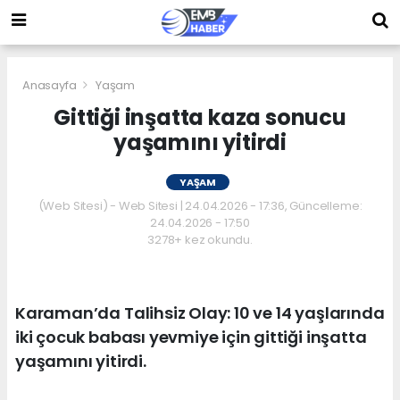
Anasayfa
Yaşam
Gittiği inşatta kaza sonucu
yaşamını yitirdi
YAŞAM
(Web Sitesi) - Web Sitesi | 24.04.2026 - 17:36, Güncelleme:
24.04.2026 - 17:50
3278+ kez okundu.
Karaman’da Talihsiz Olay: 10 ve 14 yaşlarında
iki çocuk babası yevmiye için gittiği inşatta
yaşamını yitirdi.