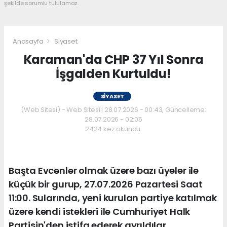
şekilde sorumlu tutulamaz.
Anasayfa
Siyaset
Karaman'da CHP 37 Yıl Sonra
İşgalden Kurtuldu!
SIYASET
(Web Sitesi) - Web Sitesi | 28.07.2026 - 00:43, Güncelleme:
28.07.2026 - 02:05
2424 kez okundu.
Başta Evcenler olmak üzere bazı üyeler ile
küçük bir gurup, 27.07.2026 Pazartesi Saat
11:00. Sularında, yeni kurulan partiye katılmak
üzere kendi istekleri ile Cumhuriyet Halk
Partisin'den istifa ederek ayrıldılar.