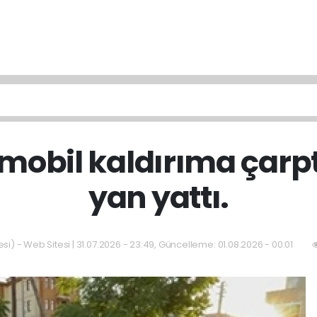
mobil kaldırıma çarpt
yan yattı.
si) - Web Sitesi | 31.07.2026 - 23:49, Güncelleme: 01.08.2026 - 00:01