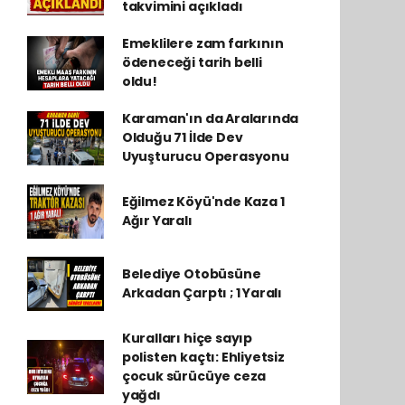
takvimini açıkladı
Emeklilere zam farkının
ödeneceği tarih belli
oldu!
Karaman'ın da Aralarında
Olduğu 71 İlde Dev
Uyuşturucu Operasyonu
Eğilmez Köyü'nde Kaza 1
Ağır Yaralı
Belediye Otobüsüne
Arkadan Çarptı ; 1 Yaralı
Kuralları hiçe sayıp
polisten kaçtı: Ehliyetsiz
çocuk sürücüye ceza
yağdı