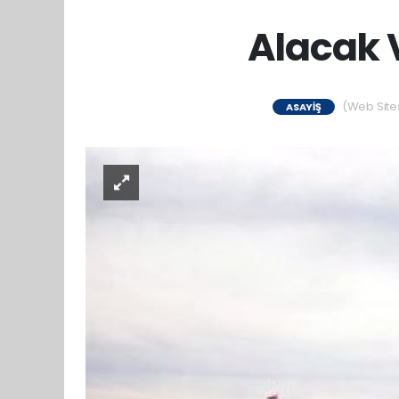
Alacak 
(Web Sitesi
ASAYIŞ