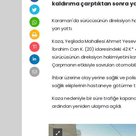
kaldırıma çarptıktan sonra ya
Karaman'da sürücüsünün direksiyon hak
yan yattı.
Kaza, Yeşilada Mahallesi Ahmet Yesevi
İbrahim Can K. (20) idaresindeki 42 K*
sürücüsünün direksiyon hakimiyetini ka
Çarpmanın etkisiyle savrulan otomobil,
İhbar üzerine olay yerine sağlık ve poli
sağlık ekiplerinin hastaneye götürme ta
Kaza nedeniyle bir süre trafiğe kapanan
ardından yeniden ulaşıma açıldı.