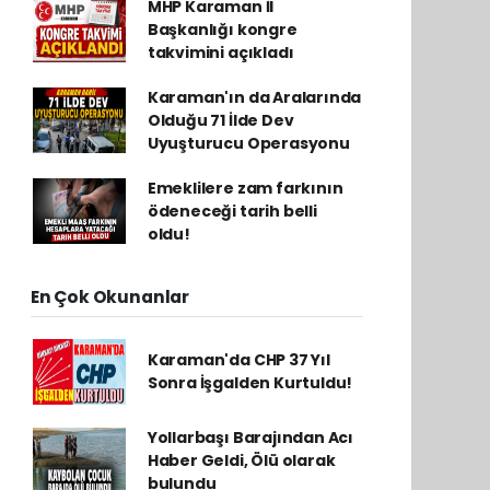
MHP Karaman İl
Başkanlığı kongre
takvimini açıkladı
Karaman'ın da Aralarında
Olduğu 71 İlde Dev
Uyuşturucu Operasyonu
Emeklilere zam farkının
ödeneceği tarih belli
oldu!
En Çok Okunanlar
Karaman'da CHP 37 Yıl
Sonra İşgalden Kurtuldu!
Yollarbaşı Barajından Acı
Haber Geldi, Ölü olarak
bulundu