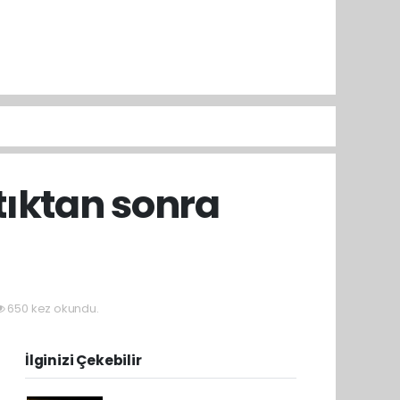
ıktan sonra
650 kez okundu.
İlginizi Çekebilir