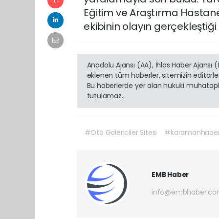
Eğitim ve Araştırma Hastane
ekibinin olayın gerçekleştiğ
Anadolu Ajansı (AA), İhlas Haber Ajansı 
eklenen tüm haberler, sitemizin editörl
Bu haberlerde yer alan hukuki muhatapla
tutulamaz...
#Oto Galericiler Sitesi
#karamanhabe
EMB Haber
info@embhaber.com