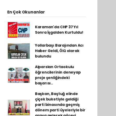
En Çok Okunanlar
Karaman'da CHP 37 Yıl
Sonra İşgalden Kurtuldu!
Yollarbaşı Barajından Acı
Haber Geldi, Ölü olarak
bulundu
Alparslan Ortaokulu
öğrencilerinin deneyap
proje şenliğindeki
başarısı..
Başkan, Baştuğ elinde
çiçek buketiyle geldiği
parti binasında geçmiş
dönem parti üyeleriyle bir
araya gelerek görevi