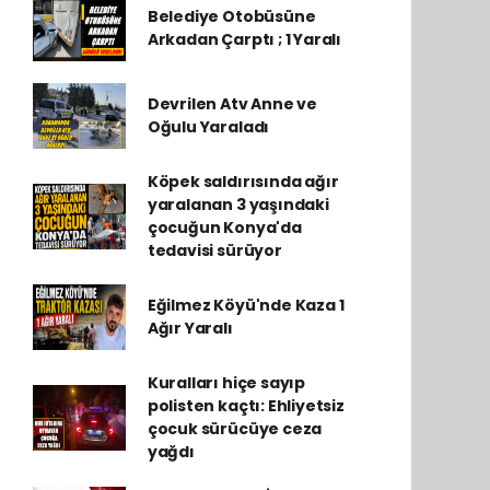
Belediye Otobüsüne
Arkadan Çarptı ; 1 Yaralı
Devrilen Atv Anne ve
Oğulu Yaraladı
Köpek saldırısında ağır
yaralanan 3 yaşındaki
çocuğun Konya'da
tedavisi sürüyor
Eğilmez Köyü'nde Kaza 1
Ağır Yaralı
Kuralları hiçe sayıp
polisten kaçtı: Ehliyetsiz
çocuk sürücüye ceza
yağdı