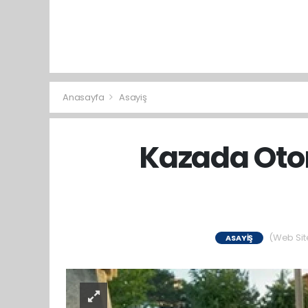
Anasayfa
Asayiş
Kazada Oto
(Web Site
ASAYIŞ