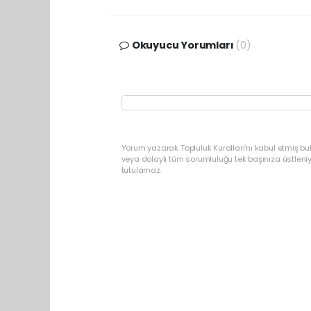
Okuyucu Yorumları
(0)
Yorum yazarak Topluluk Kuralları’nı kabul etmiş b
veya dolaylı tüm sorumluluğu tek başınıza üstleni
tutulamaz.