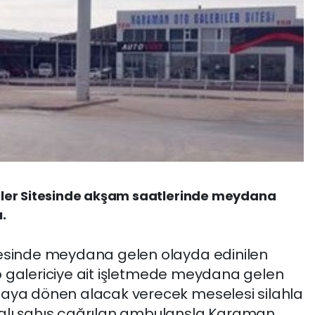
ler Sitesinde akşam saatlerinde meydana
ı.
tesinde meydana gelen olayda edinilen
 oto galericiye ait işletmede meydana gelen
maya dönen alacak verecek meselesi silahla
alı şahıs çağrılan ambulansla Karaman