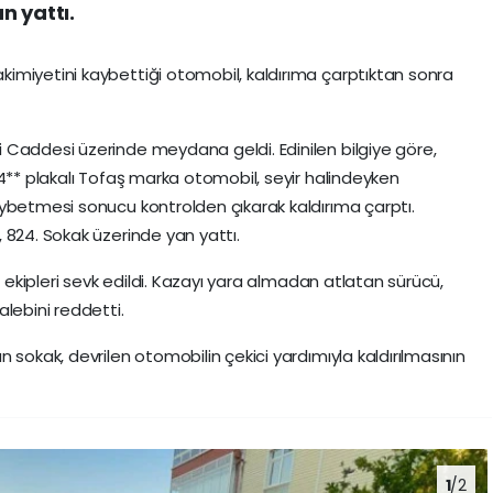
n yattı.
imiyetini kaybettiği otomobil, kaldırıma çarptıktan sonra
 Caddesi üzerinde meydana geldi. Edinilen bilgiye göre,
 4** plakalı Tofaş marka otomobil, seyir halindeyken
ybetmesi sonucu kontrolden çıkarak kaldırıma çarptı.
 824. Sokak üzerinde yan yattı.
s ekipleri sevk edildi. Kazayı yara almadan atlatan sürücü,
lebini reddetti.
 sokak, devrilen otomobilin çekici yardımıyla kaldırılmasının
1
/2