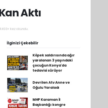
Kan Aktı
4403+ kez okundu.
İlginizi Çekebilir
Köpek saldırısında ağır
yaralanan 3 yaşındaki
çocuğun Konya'da
tedavisi sürüyor
Devrilen Atv Anne ve
Oğulu Yaraladı
MHP Karaman İl
Başkanlığı kongre