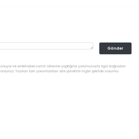
Gönder
ulunuyor ve embhaber.com.tr sitesine yaptığınız yorumunuzla ilgili doğrudan
yorsunuz. Yazılan tüm yorumlardan site yönetimi hiçbir şekilde sorumlu