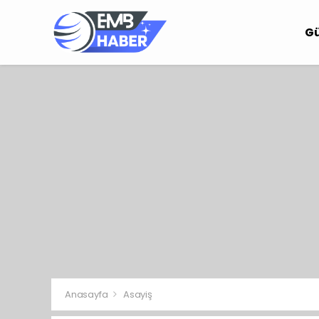
G
Anasayfa
Asayiş