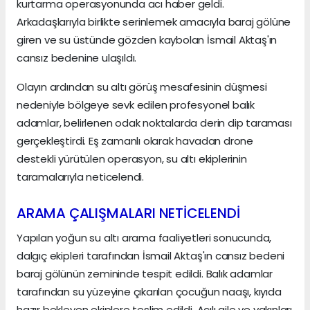
kurtarma operasyonunda acı haber geldi.
Arkadaşlarıyla birlikte serinlemek amacıyla baraj gölüne
giren ve su üstünde gözden kaybolan İsmail Aktaş'ın
cansız bedenine ulaşıldı.
Olayın ardından su altı görüş mesafesinin düşmesi
nedeniyle bölgeye sevk edilen profesyonel balık
adamlar, belirlenen odak noktalarda derin dip taraması
gerçekleştirdi. Eş zamanlı olarak havadan drone
destekli yürütülen operasyon, su altı ekiplerinin
taramalarıyla neticelendi.
ARAMA ÇALIŞMALARI NETİCELENDİ
Yapılan yoğun su altı arama faaliyetleri sonucunda,
dalgıç ekipleri tarafından İsmail Aktaş'ın cansız bedeni
baraj gölünün zemininde tespit edildi. Balık adamlar
tarafından su yüzeyine çıkarılan çocuğun naaşı, kıyıda
hazır bekleyen ekiplere teslim edildi. Acılı aile ve yakınları