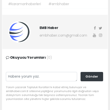
#karamanhaberleri
#embhaber
EMB Haber
embhaber.com@gmail.com
Okuyucu Yorumları
(0)
Gönder
Yorum yazarak Topluluk Kuralları’nı kabul etmiş bulunuyor ve
embhaber.com.tr sitesine yaptığınız yorumunuzla ilgili doğrudan veya
dolaylı tüm sorumluluğu tek başınıza üstleniyorsunuz. Yazılan tüm
yorumlardan site yönetimi hiçbir şekilde sorumlu tutulamaz.