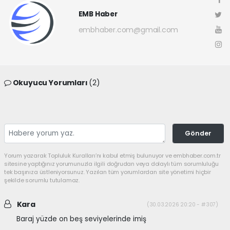
EMB Haber
embhaber.com@gmail.com
Okuyucu Yorumları
(2)
Gönder
Yorum yazarak Topluluk Kuralları’nı kabul etmiş bulunuyor ve embhaber.com.tr
sitesine yaptığınız yorumunuzla ilgili doğrudan veya dolaylı tüm sorumluluğu
tek başınıza üstleniyorsunuz. Yazılan tüm yorumlardan site yönetimi hiçbir
şekilde sorumlu tutulamaz.
Kara
(30.03.2026 20:20 - #307)
Baraj yüzde on beş seviyelerinde imiş