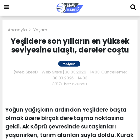
Anasayfa
Yaşam
Yeşildere son yılların en yüksek
seviyesine ulaştı, dereler coştu
YAŞAM
(Web Sitesi) - Web Sitesi | 30.03.2026 - 14:03, Güncelleme:
30.03.2026 - 14:03
3317+ kez okundu.
Yoğun yağışların ardından Yeşildere başta
olmak üzere birçok dere taşma noktasına
geldi. Ak Köprü çevresinde su taşkınları
yaşanırken, tarım alanları suyla doldu. Kurak