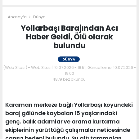
Anasayfa
Dünya
Yollarbaşı Barajından Acı
Haber Geldi, Ölü olarak
bulundu
DÜNYA
(Web Sitesi) - Web Sitesi | 10.07.2026 - 18:51, Güncelleme: 10.07.2026 -
19:00
4879 kez okundu.
Karaman merkeze bağlı Yollarbaşı köyündeki
baraj gölünde kaybolan 15 yaşlarındaki
genç, balık adamlar ve arama kurtarma
ekiplerinin yürüttüğü çalışmalar neticesinde
cansız bedeni bulundu. Su altı taramaları