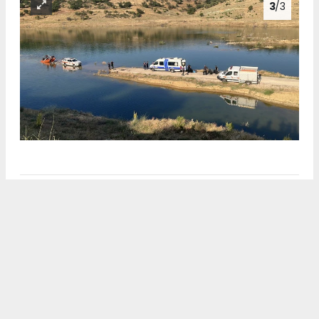
3
/3
Anadolu Ajansı (AA), İhlas Haber Ajansı (İHA),
Demirören Haber Ajansı (DHA) ve diğer ajanslar
tarafından eklenen tüm haberler, sitemizin
editörlerinin müdahalesi olmadan ajans kanallarından
çekilmektedir. Bu haberlerde yer alan hukuki