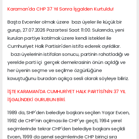
Karaman'da CHP 37 Yıl Sonra İşgalden Kurtuldu!
Başta Evcenler olmak üzere bazı üyeler ile küçük bir
gurup, 27.07.2026 Pazartesi Saat 11:00. Sularında, yeni
kurulan partiye katılmak üzere kendi istekleri ile
Cumhuriyet Halk Partisin'den istifa ederek ayrıldılar.
bazı üyelerinin istifaları sonucu, partinin rahatladığı ve
yerelde parti içi gerçek demekrasinin önün açıldğı ve
her üyenin seçme ve seçilme özgürlüğüne
kavuştuğunu buradan açıkça sesli olarak söyleye biliriz.
İŞTE KARAMAN'DA CUMHURİYET HALK PARTİSİ'NİN 37 YIL
İŞGALİNDEKİ GURUBUN BİRİ.
1989 da, SHP'den belediye başkanı seçilen Yaşar Evcen,
1992 de CHP'nin açılması ile CHP'ye geçti, 1994 yerel
seçimlerinde tekrar CHP'den belediye başkanı seçildi
Evcen, 1999 da genel seçimlerinde CHP birinçi sıra