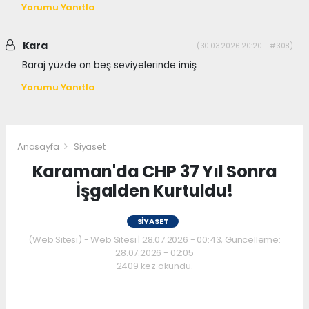
Yorumu Yanıtla
Kara
(30.03.2026 20:20 - #308)
Baraj yüzde on beş seviyelerinde imiş
Yorumu Yanıtla
Anasayfa
Siyaset
Karaman'da CHP 37 Yıl Sonra
İşgalden Kurtuldu!
SIYASET
(Web Sitesi) - Web Sitesi | 28.07.2026 - 00:43, Güncelleme:
28.07.2026 - 02:05
2409 kez okundu.