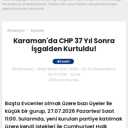
tek başınıza üstleniyorsunuz. Yazılan tüm yorumlardan site yönetimi hiçbir
şekilde sorumlu tutulamaz.
Anasayfa
Siyaset
Karaman'da CHP 37 Yıl Sonra
İşgalden Kurtuldu!
SIYASET
(Web Sitesi) - Web Sitesi | 28.07.2026 - 00:43, Güncelleme:
28.07.2026 - 02:05
2501 kez okundu.
Başta Evcenler olmak üzere bazı üyeler ile
küçük bir gurup, 27.07.2026 Pazartesi Saat
11:00. Sularında, yeni kurulan partiye katılmak
üzere kendi istekleri ile Cumhuriyet Halk