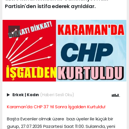
Partisin'den istifa ederek ayrıldılar.
Erkek
|
Kadın
(Haberi Sesli Oku)
Karaman'da CHP 37 Yıl Sonra İşgalden Kurtuldu!
Başta Evcenler olmak üzere bazı üyeler ile küçük bir
gurup, 27.07.2026 Pazartesi Saat 11:00. Sularında, yeni