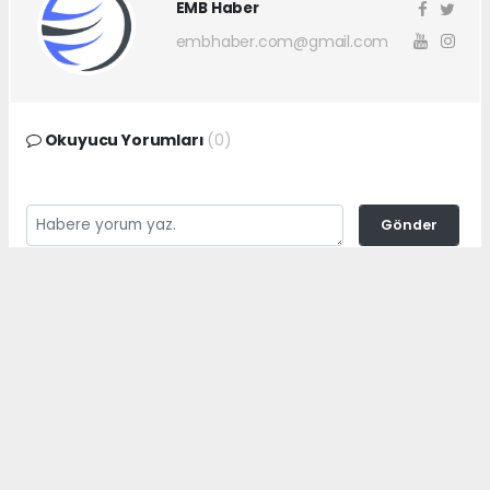
EMB Haber
embhaber.com@gmail.com
Okuyucu Yorumları
(0)
Gönder
Yorum yazarak Topluluk Kuralları’nı kabul etmiş bulunuyor ve
embhaber.com.tr sitesine yaptığınız yorumunuzla ilgili doğrudan veya
dolaylı tüm sorumluluğu tek başınıza üstleniyorsunuz. Yazılan tüm
yorumlardan site yönetimi hiçbir şekilde sorumlu tutulamaz.
haber paketi
haber scripti
haber yazılımı