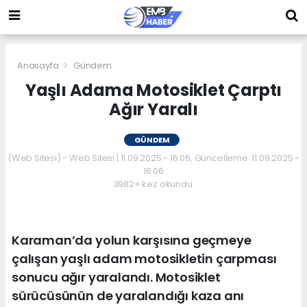
Anasayfa
Gündem
Yaşlı Adama Motosiklet Çarptı
Ağır Yaralı
GÜNDEM
(Web Sitesi) - Web Sitesi | 11.09.2025 - 16:06, Güncelleme: 11.09.2025 -
16:06
3982+ kez okundu.
Karaman’da yolun karşısına geçmeye
çalışan yaşlı adam motosikletin çarpması
sonucu ağır yaralandı. Motosiklet
sürücüsünün de yaralandığı kaza anı