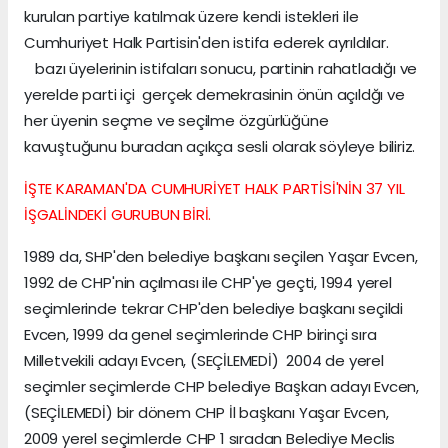
kurulan partiye katılmak üzere kendi istekleri ile
Cumhuriyet Halk Partisin'den istifa ederek ayrıldılar.
bazı üyelerinin istifaları sonucu, partinin rahatladığı ve
yerelde parti içi gerçek demekrasinin önün açıldğı ve
her üyenin seçme ve seçilme özgürlüğüne
kavuştuğunu buradan açıkça sesli olarak söyleye biliriz.
İŞTE KARAMAN'DA CUMHURİYET HALK PARTİSİ'NİN 37 YIL
İŞGALİNDEKİ GURUBUN BİRİ.
1989 da, SHP'den belediye başkanı seçilen Yaşar Evcen,
1992 de CHP'nin açılması ile CHP'ye geçti, 1994 yerel
seçimlerinde tekrar CHP'den belediye başkanı seçildi
Evcen, 1999 da genel seçimlerinde CHP birinçi sıra
Milletvekili adayı Evcen, (SEÇİLEMEDİ) 2004 de yerel
seçimler seçimlerde CHP belediye Başkan adayı Evcen,
(SEÇİLEMEDİ) bir dönem CHP İl başkanı Yaşar Evcen,
2009 yerel seçimlerde CHP 1 sıradan Belediye Meclis