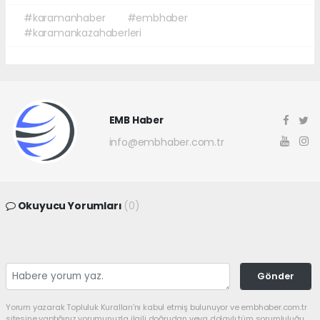
#karamanhaber
#embhaber
#karamankazahaberleri
EMB Haber
info@embhaber.com.tr
Okuyucu Yorumları
(0)
Gönder
Yorum yazarak Topluluk Kuralları’nı kabul etmiş bulunuyor ve embhaber.com.tr
sitesine yaptığınız yorumunuzla ilgili doğrudan veya dolaylı tüm sorumluluğu