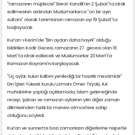
"ramazanın müjdecisi" Berat Kandili'nin 2 Şubat'ta idrak
edilmesinin ardından Müslümanlarca "on bir ayın
sultanı" olarak tanımlanan ramazan ayı 19 Şubat'ta
başlayacak.
Kur'an-ı Kerim'de "Bin aydan daha hayırlı" olduğu
bildirilen Kadir Gecesi, ramazanın 27. gecesi olan 16
Mart'ta idrak edilecek ve Müslümanlar 20 Mart'ta
Ramazan Bayramı'nı karşılayacak.
"Üç aylar, kulun kalbini yenilediği bir hazırlık mevsimidir"
Din İşleri Yüksek Kurulu Uzmanı Ömer Tiryaki, AA
muhabirine yaptığı açıklamada, İslam geleneğinde
recep, şaban ve ramazan aylarının yılın diğer zaman
dilimlerinden farklı bir manevi atmosfere sahip
olduğunu söyledi.
Kur'an ve sünnette bazı zamanların diğerlerine nispetle