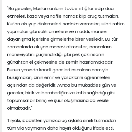
"Bu geceler, Müslümanların tövbe istiğfar edip dua
etmeleri, kaza veya nafile namaz kılıp oruç tutmaları,
Kur'an okuyup dinlemeleri, sadaka vermeleri, sıla-i rahim
yapmaları gibi salih amellere ve maddi, manevi
dayanışma içerisine girmelerine birer vesiledir. Bu tür
zamanlarda oluşan manevi atmosfer, inananların
maneviyatını güçlendirdiği gibi pek çok insanın
günahtan el çekmesine de zemin hazırlamaktadır.
Bunun yanında kandil geceleri insanların camiyle
buluşmaları, dinin emir ve yasaklarını öğrenmeleri
açısından da değerlidir. Ayrıca bu mukaddes gün ve
geceler, birlik ve beraberliğimize katkı sağladığı gibi
toplumsal bir bilinç ve şuur oluşmasına da vesile
olmaktadır."
Tiryaki, ibadetleri yalnızca üç aylarla sınırlı tutmadan
tüm yıla yaymanın daha hayırlı olduğunu ifade etti.