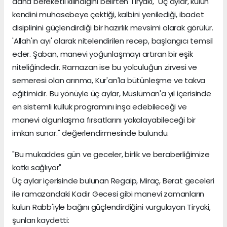
daha bereketli kılındığını belirten Tiryaki, "Üç aylar, kulun
kendini muhasebeye çektiği, kalbini yenilediği, ibadet
disiplinini güçlendirdiği bir hazırlık mevsimi olarak görülür.
'Allah'ın ayı' olarak nitelendirilen recep, başlangıcı temsil
eder. Şaban, manevi yoğunlaşmayı artıran bir eşik
niteliğindedir. Ramazan ise bu yolculuğun zirvesi ve
semeresi olan arınma, Kur'an'la bütünleşme ve takva
eğitimidir. Bu yönüyle üç aylar, Müslüman'a yıl içerisinde
en sistemli kulluk programını inşa edebileceği ve
manevi olgunlaşma fırsatlarını yakalayabileceği bir
imkan sunar." değerlendirmesinde bulundu.
"Bu mukaddes gün ve geceler, birlik ve beraberliğimize
katkı sağlıyor"
Üç aylar içerisinde bulunan Regaip, Miraç, Berat geceleri
ile ramazandaki Kadir Gecesi gibi manevi zamanların
kulun Rabb'iyle bağını güçlendirdiğini vurgulayan Tiryaki,
şunları kaydetti: