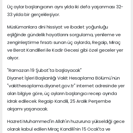
Üç aylar başlangıcının aynı yılda iki defa yaşanması 32-
33 yılda bir gerçekleşiyor.
Müslümanlara dini hissiyat ve ibadet yoğunluğu
eşliğinde gündelik hayatlarını sorgulama, yenileme ve
zenginleştirme fırsatı sunan üç aylarda, Regaip, Miraç
ve Berat Kandilleri ile Kadir Gecesi gibi özel geceler yer
alıyor.
"Ramazan 19 Şubat'ta başlayacak"
Diyanet İşleri Başkanlığı Vakit Hesaplama Bölümü'nün
"vakithesaplama.diyanet.gov.tr" internet adresinde yer
alan bilgiye göre, üç ayların başlangıcı recep ayında
idrak edilecek. Regaip Kandili, 25 Aralık Perşembe
akşamı yaşanacak.
Hazreti Muhammed'in Allah'ın huzuruna yükseldiği gece
olarak kabul edilen Miraç Kandili'nin 15 Ocak'ta ve