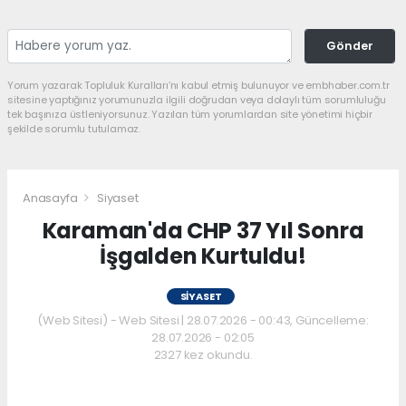
Gönder
Yorum yazarak Topluluk Kuralları’nı kabul etmiş bulunuyor ve embhaber.com.tr
sitesine yaptığınız yorumunuzla ilgili doğrudan veya dolaylı tüm sorumluluğu
tek başınıza üstleniyorsunuz. Yazılan tüm yorumlardan site yönetimi hiçbir
şekilde sorumlu tutulamaz.
Anasayfa
Siyaset
Karaman'da CHP 37 Yıl Sonra
İşgalden Kurtuldu!
SIYASET
(Web Sitesi) - Web Sitesi | 28.07.2026 - 00:43, Güncelleme:
28.07.2026 - 02:05
2327 kez okundu.