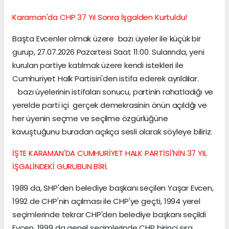
Karaman'da CHP 37 Yıl Sonra İşgalden Kurtuldu!
Başta Evcenler olmak üzere bazı üyeler ile küçük bir
gurup, 27.07.2026 Pazartesi Saat 11:00. Sularında, yeni
kurulan partiye katılmak üzere kendi istekleri ile
Cumhuriyet Halk Partisin'den istifa ederek ayrıldılar.
bazı üyelerinin istifaları sonucu, partinin rahatladığı ve
yerelde parti içi gerçek demekrasinin önün açıldğı ve
her üyenin seçme ve seçilme özgürlüğüne
kavuştuğunu buradan açıkça sesli olarak söyleye biliriz.
İŞTE KARAMAN'DA CUMHURİYET HALK PARTİSİ'NİN 37 YIL
İŞGALİNDEKİ GURUBUN BİRİ.
1989 da, SHP'den belediye başkanı seçilen Yaşar Evcen,
1992 de CHP'nin açılması ile CHP'ye geçti, 1994 yerel
seçimlerinde tekrar CHP'den belediye başkanı seçildi
Evcen, 1999 da genel seçimlerinde CHP birinçi sıra