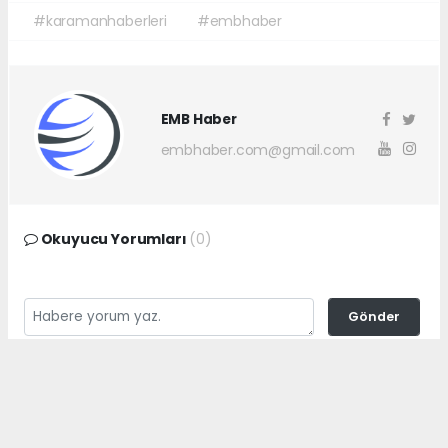
#karamanhaberleri
#embhaber
EMB Haber
embhaber.com@gmail.com
Okuyucu Yorumları
(0)
Gönder
Yorum yazarak Topluluk Kuralları’nı kabul etmiş bulunuyor ve
embhaber.com.tr sitesine yaptığınız yorumunuzla ilgili doğrudan veya
dolaylı tüm sorumluluğu tek başınıza üstleniyorsunuz. Yazılan tüm
yorumlardan site yönetimi hiçbir şekilde sorumlu tutulamaz.