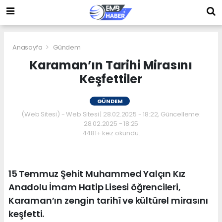
Anasayfa
Gündem
Karaman’ın Tarihi Mirasını
Keşfettiler
GÜNDEM
(Web Sitesi) - Web Sitesi | 28.02.2025 - 18:22, Güncelleme:
28.02.2025 - 18:25
4481+ kez okundu.
15 Temmuz Şehit Muhammed Yalçın Kız
Anadolu İmam Hatip Lisesi öğrencileri,
Karaman’ın zengin tarihî ve kültürel mirasını
keşfetti.