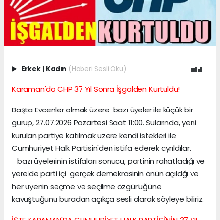
Erkek
|
Kadın
(Haberi Sesli Oku)
Karaman'da CHP 37 Yıl Sonra İşgalden Kurtuldu!
Başta Evcenler olmak üzere bazı üyeler ile küçük bir
gurup, 27.07.2026 Pazartesi Saat 11:00. Sularında, yeni
kurulan partiye katılmak üzere kendi istekleri ile
Cumhuriyet Halk Partisin'den istifa ederek ayrıldılar.
bazı üyelerinin istifaları sonucu, partinin rahatladığı ve
yerelde parti içi gerçek demekrasinin önün açıldğı ve
her üyenin seçme ve seçilme özgürlüğüne
kavuştuğunu buradan açıkça sesli olarak söyleye biliriz.
İŞTE KARAMAN'DA CUMHURİYET HALK PARTİSİ'NİN 37 YIL