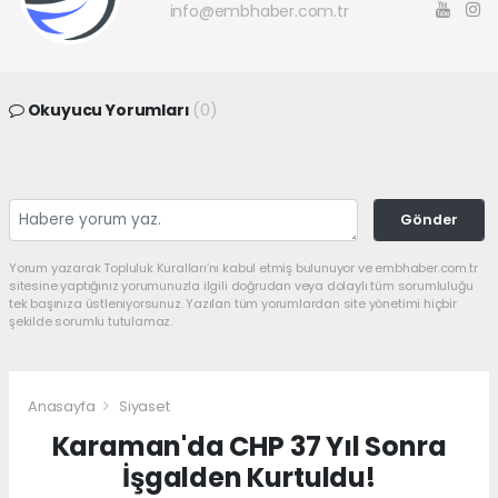
info@embhaber.com.tr
Okuyucu Yorumları
(0)
Gönder
Yorum yazarak Topluluk Kuralları’nı kabul etmiş bulunuyor ve embhaber.com.tr
sitesine yaptığınız yorumunuzla ilgili doğrudan veya dolaylı tüm sorumluluğu
tek başınıza üstleniyorsunuz. Yazılan tüm yorumlardan site yönetimi hiçbir
şekilde sorumlu tutulamaz.
Anasayfa
Siyaset
Karaman'da CHP 37 Yıl Sonra
İşgalden Kurtuldu!