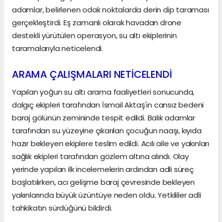
adamlar, belirlenen odak noktalarda derin dip taraması
gerçekleştirdi. Eş zamanlı olarak havadan drone
destekli yürütülen operasyon, su altı ekiplerinin
taramalarıyla neticelendi.
ARAMA ÇALIŞMALARI NETİCELENDİ
Yapılan yoğun su altı arama faaliyetleri sonucunda,
dalgıç ekipleri tarafından İsmail Aktaş'ın cansız bedeni
baraj gölünün zemininde tespit edildi. Balık adamlar
tarafından su yüzeyine çıkarılan çocuğun naaşı, kıyıda
hazır bekleyen ekiplere teslim edildi. Acılı aile ve yakınları
sağlık ekipleri tarafından gözlem altına alındı. Olay
yerinde yapılan ilk incelemelerin ardından adli süreç
başlatılırken, acı gelişme baraj çevresinde bekleyen
yakınlarında büyük üzüntüye neden oldu. Yetkililer adli
tahkikatın sürdüğünü bildirdi.