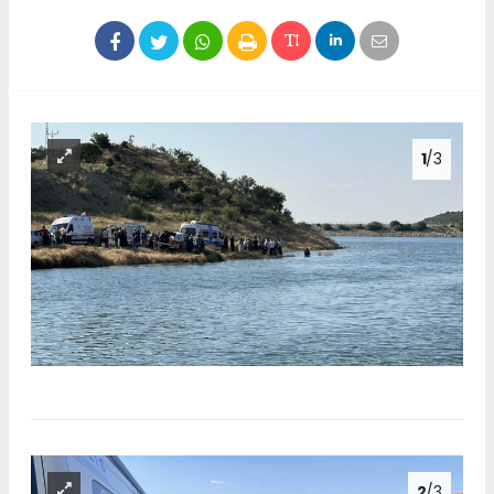
1
/3
2
/3