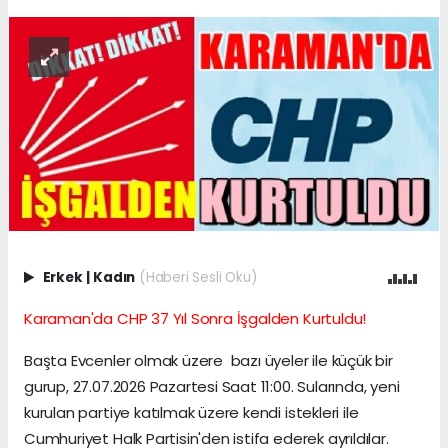
Erkek
|
Kadın
(Haberi Sesli Oku)
Karaman'da CHP 37 Yıl Sonra İşgalden Kurtuldu!
Başta Evcenler olmak üzere bazı üyeler ile küçük bir
gurup, 27.07.2026 Pazartesi Saat 11:00. Sularında, yeni
kurulan partiye katılmak üzere kendi istekleri ile
Cumhuriyet Halk Partisin'den istifa ederek ayrıldılar.