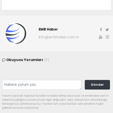
EMB Haber
info@embhaber.com.tr
Okuyucu Yorumları
(0)
Gönder
Yorum yazarak Topluluk Kuralları’nı kabul etmiş bulunuyor ve embhaber.com.tr
sitesine yaptığınız yorumunuzla ilgili doğrudan veya dolaylı tüm sorumluluğu
tek başınıza üstleniyorsunuz. Yazılan tüm yorumlardan site yönetimi hiçbir
şekilde sorumlu tutulamaz.