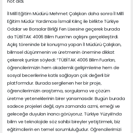
not aldı.
İl Millî Eğitim Müdürü Mehmet Çalışkan daha sonra İl Millî
Eğitim Müdür Yardımcısı İsmail Kılınç ile birlikte Türkiye
Odalar ve Borsalar Birliği Fen Lisesine geçerek burada
da TÜBİTAK 4006 Bilim Fuarı’nın açılışını gerçekleştirdi.
Açılış töreninde bir konuşma yapan İl Müdürü Çalışkan,
bilimsel düşünmenin ve üretmenin önemine dikkat
çekerek şunları söyledi: “TÜBİTAK 4006 Bilim Fuarları,
öğrencilerimizin hem akademik gelişimlerine hem de
sosyal becerilerine katkı sağlayan çok değerli bir
platformdur. Burada sergilenen her bir proje,
öğrencilerimizin araştırma, sorgulama ve çözüm
üretme yeteneklerinin birer yansımasıdır. Bugün burada
sadece projeleri değil, aynı zamanda azmi, emeği ve
geleceğe duyulan inancı görüyoruz. Türkiye Yüzyılı’nda
bilim ve teknolojide söz sahibi bireyler yetiştirmek, biz
eğitimcilerin en temel sorumluluğudur. Öğrencilerimizi