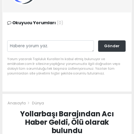
Okuyucu Yorumları
(0)
Gönder
Yorum yazarak Topluluk Kuralları’nı kabul etmiş bulunuyor ve
embhaber.com.tr sitesine yaptığınız yorumunuzla ilgili doğrudan veya
dolaylı tüm sorumluluğu tek başınıza üstleniyorsunuz. Yazılan tüm
yorumlardan site yönetimi hiçbir şekilde sorumlu tutulamaz.
Anasayfa
Dünya
Yollarbaşı Barajından Acı
Haber Geldi, Ölü olarak
bulundu