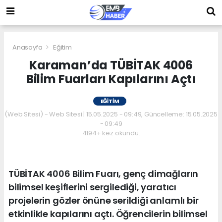
Anasayfa
Eğitim
Karaman’da TÜBİTAK 4006
Bilim Fuarları Kapılarını Açtı
EĞITIM
(Web Sitesi) - Web Sitesi | 15.05.2025 - 09:49, Güncelleme: 15.05.2025
- 09:49
4194+ kez okundu.
TÜBİTAK 4006 Bilim Fuarı, genç dimağların
bilimsel keşiflerini sergilediği, yaratıcı
projelerin gözler önüne serildiği anlamlı bir
etkinlikle kapılarını açtı. Öğrencilerin bilimsel