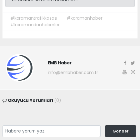
#karamantrafikkazası
#karamanhaber
#karamandanhaberler
EMB Haber
info@embhaber.com.tr
Okuyucu Yorumları
(0)
Gönder