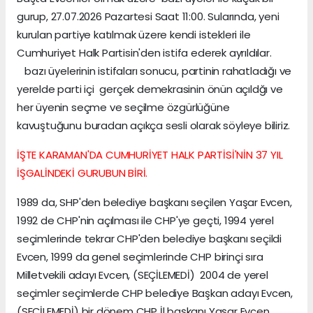
gurup, 27.07.2026 Pazartesi Saat 11:00. Sularında, yeni
kurulan partiye katılmak üzere kendi istekleri ile
Cumhuriyet Halk Partisin'den istifa ederek ayrıldılar.
bazı üyelerinin istifaları sonucu, partinin rahatladığı ve
yerelde parti içi gerçek demekrasinin önün açıldğı ve
her üyenin seçme ve seçilme özgürlüğüne
kavuştuğunu buradan açıkça sesli olarak söyleye biliriz.
İŞTE KARAMAN'DA CUMHURİYET HALK PARTİSİ'NİN 37 YIL
İŞGALİNDEKİ GURUBUN BİRİ.
1989 da, SHP'den belediye başkanı seçilen Yaşar Evcen,
1992 de CHP'nin açılması ile CHP'ye geçti, 1994 yerel
seçimlerinde tekrar CHP'den belediye başkanı seçildi
Evcen, 1999 da genel seçimlerinde CHP birinçi sıra
Milletvekili adayı Evcen, (SEÇİLEMEDİ) 2004 de yerel
seçimler seçimlerde CHP belediye Başkan adayı Evcen,
(SEÇİLEMEDİ) bir dönem CHP İl başkanı Yaşar Evcen,