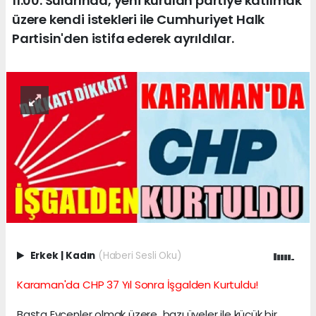
11:00. Sularında, yeni kurulan partiye katılmak
üzere kendi istekleri ile Cumhuriyet Halk
Partisin'den istifa ederek ayrıldılar.
Erkek
|
Kadın
(Haberi Sesli Oku)
Karaman'da CHP 37 Yıl Sonra İşgalden Kurtuldu!
Başta Evcenler olmak üzere bazı üyeler ile küçük bir