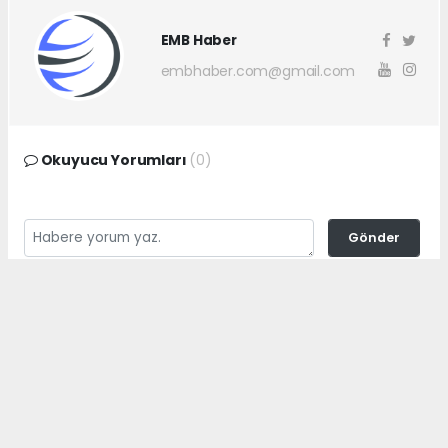
EMB Haber
embhaber.com@gmail.com
Okuyucu Yorumları
(0)
Gönder
Yorum yazarak Topluluk Kuralları’nı kabul etmiş bulunuyor ve
embhaber.com.tr sitesine yaptığınız yorumunuzla ilgili doğrudan veya
dolaylı tüm sorumluluğu tek başınıza üstleniyorsunuz. Yazılan tüm
yorumlardan site yönetimi hiçbir şekilde sorumlu tutulamaz.