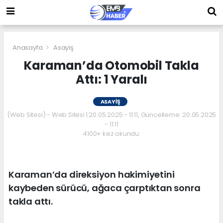
Anasayfa
Asayiş
Karaman’da Otomobil Takla
Attı: 1 Yaralı
ASAYIŞ
(Web Sitesi) - Web Sitesi | 20.05.2025 - 11:11, Güncelleme: 20.05.2025
- 11:11
4100+ kez okundu.
Karaman’da direksiyon hakimiyetini
kaybeden sürücü, ağaca çarptıktan sonra
takla attı.