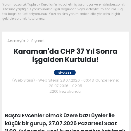
Yorum yazarak Topluluk Kuralları’nı kabul etmiş bulunuyor ve embhaber.com.tr
sitesine yaptığınız yorumunuzla ilgili doğrudan veya dolaylı tüm sorumluluğu
tek başınıza üstleniyorsunuz. Yazılan tüm yorumlardan site yönetimi hiçbir
şekilde sorumlu tutulamaz.
Anasayfa
Siyaset
Karaman'da CHP 37 Yıl Sonra
İşgalden Kurtuldu!
SIYASET
(Web Sitesi) - Web Sitesi | 28.07.2026 - 00:43, Güncelleme:
28.07.2026 - 02:05
2200 kez okundu.
Başta Evcenler olmak üzere bazı üyeler ile
küçük bir gurup, 27.07.2026 Pazartesi Saat