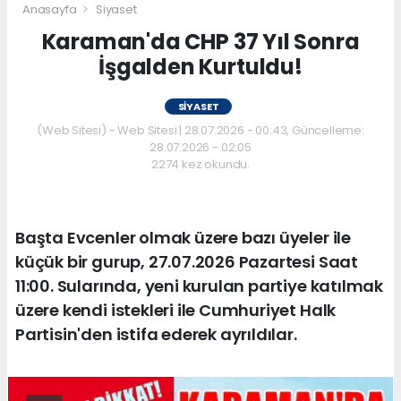
Anasayfa
Siyaset
Karaman'da CHP 37 Yıl Sonra
İşgalden Kurtuldu!
SIYASET
(Web Sitesi) - Web Sitesi | 28.07.2026 - 00:43, Güncelleme:
28.07.2026 - 02:05
2274 kez okundu.
Başta Evcenler olmak üzere bazı üyeler ile
küçük bir gurup, 27.07.2026 Pazartesi Saat
11:00. Sularında, yeni kurulan partiye katılmak
üzere kendi istekleri ile Cumhuriyet Halk
Partisin'den istifa ederek ayrıldılar.