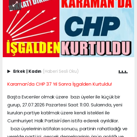
Erkek
|
Kadın
(Haberi Sesli Oku)
Karaman'da CHP 37 Yıl Sonra İşgalden Kurtuldu!
Başta Evcenler olmak üzere bazı üyeler ile küçük bir
gurup, 27.07.2026 Pazartesi Saat 11:00. Sularında, yeni
kurulan partiye katılmak üzere kendi istekleri ile
Cumhuriyet Halk Partisin'den istifa ederek ayrıldılar.
bazı üyelerinin istifaları sonucu, partinin rahatladığı ve
yerelde parti içi gerçek demekrasinin önün açıldğı ve