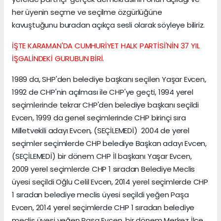
her üyenin seçme ve seçilme özgürlüğüne
kavuştuğunu buradan açıkça sesli olarak söyleye biliriz.
İŞTE KARAMAN'DA CUMHURİYET HALK PARTİSİ'NİN 37 YIL
İŞGALİNDEKİ GURUBUN BİRİ.
1989 da, SHP'den belediye başkanı seçilen Yaşar Evcen,
1992 de CHP'nin açılması ile CHP'ye geçti, 1994 yerel
seçimlerinde tekrar CHP'den belediye başkanı seçildi
Evcen, 1999 da genel seçimlerinde CHP birinçi sıra
Milletvekili adayı Evcen, (SEÇİLEMEDİ) 2004 de yerel
seçimler seçimlerde CHP belediye Başkan adayı Evcen,
(SEÇİLEMEDİ) bir dönem CHP İl başkanı Yaşar Evcen,
2009 yerel seçimlerde CHP 1 sıradan Belediye Meclis
üyesi seçildi Oğlu Celil Evcen, 2014 yerel seçimlerde CHP
1 sıradan belediye meclis üyesi seçildi yeğen Paşa
Evcen, 2014 yerel seçimlerde CHP 1 sıradan belediye
meclis üyesi yeğen Paşa Evcen, bir dönem Merkez İlçe