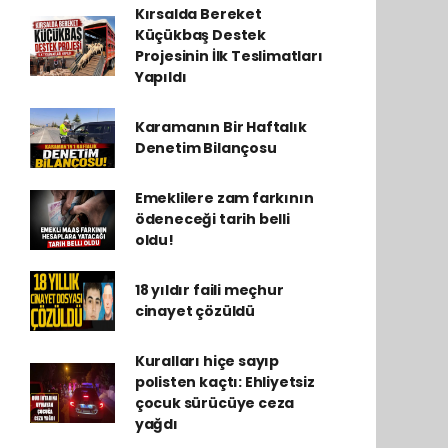
Kırsalda Bereket
Küçükbaş Destek
Projesinin İlk Teslimatları
Yapıldı
Karamanın Bir Haftalık
Denetim Bilançosu
Emeklilere zam farkının
ödeneceği tarih belli
oldu!
18 yıldır faili meçhur
cinayet çözüldü
Kuralları hiçe sayıp
polisten kaçtı: Ehliyetsiz
çocuk sürücüye ceza
yağdı