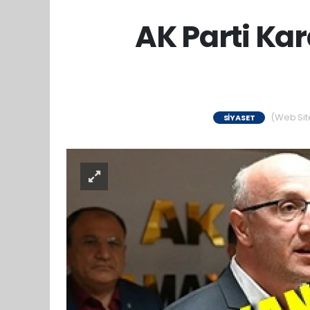
AK Parti Ka
(Web Site
SIYASET