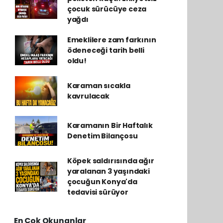
çocuk sürücüye ceza
yağdı
Emeklilere zam farkının
ödeneceği tarih belli
oldu!
Karaman sıcakla
kavrulacak
Karamanın Bir Haftalık
Denetim Bilançosu
Köpek saldırısında ağır
yaralanan 3 yaşındaki
çocuğun Konya'da
tedavisi sürüyor
En Çok Okunanlar