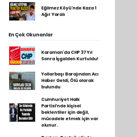
Eğilmez Köyü'nde Kaza 1
Ağır Yaralı
En Çok Okunanlar
Karaman'da CHP 37 Yıl
Sonra İşgalden Kurtuldu!
Yollarbaşı Barajından Acı
Haber Geldi, Ölü olarak
bulundu
Cumhuriyet Halk
Partisi’nde kişisel
beklentiler için değil,
mücadele etmek için var
olunur.