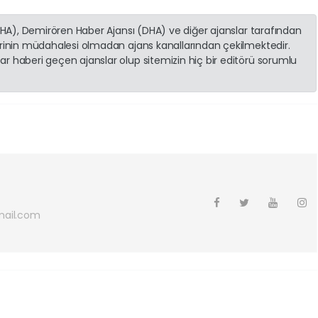
(İHA), Demirören Haber Ajansı (DHA) ve diğer ajanslar tarafından
erinin müdahalesi olmadan ajans kanallarından çekilmektedir.
r haberi geçen ajanslar olup sitemizin hiç bir editörü sorumlu
ail.com