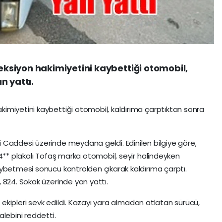
siyon hakimiyetini kaybettiği otomobil,
n yattı.
imiyetini kaybettiği otomobil, kaldırıma çarptıktan sonra
 Caddesi üzerinde meydana geldi. Edinilen bilgiye göre,
 4** plakalı Tofaş marka otomobil, seyir halindeyken
ybetmesi sonucu kontrolden çıkarak kaldırıma çarptı.
 824. Sokak üzerinde yan yattı.
s ekipleri sevk edildi. Kazayı yara almadan atlatan sürücü,
lebini reddetti.