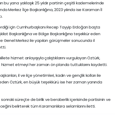
n bu yana yaklaşık 25 yıldır partinin çeşitli kademelerinde
lında Merkez İlçe Başkanlığına, 2023 yılında ise Karaman İl
ı.
ı verdiği için Cumhurbaşkanı Recep Tayyip Erdoğan başta
kilat Başkanlığına ve Bölge Başkanlığına teşekkür eden
iyle Genel Merkez ile yapılan görüşmeler sonucunda il
tti.
te hizmet anlayışıyla çalıştıklarını vurgulayan Öztürk,
a hizmet etmeyi her zaman ön planda tuttuklarını kaydetti.
aşkanları, il ve ilçe yönetimleri, kadın ve gençlik kolları ile
 eden Öztürk, en büyük teşekkürü ise her zaman yanında
nraki süreçte de birlik ve beraberlik içerisinde partisinin ve
ini belirterek tüm Karamanlılara selamlarını iletti.