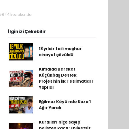
644 kez okundu.
İlginizi Çekebilir
18 yıldır faili meçhur
cinayet çözüldü
Kırsalda Bereket
Küçükbaş Destek
Projesinin İlk Teslimatları
Yapıldı
Eğilmez Köyü'nde Kaza 1
Ağır Yaralı
Kuralları hiçe sayıp
polisten kaçtı: Ehliyetsiz