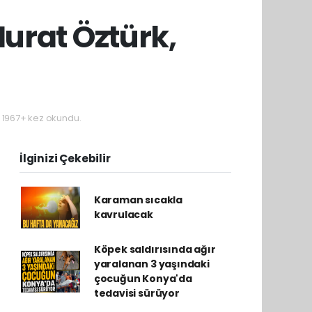
urat Öztürk,
1967+ kez okundu.
İlginizi Çekebilir
Karaman sıcakla
kavrulacak
Köpek saldırısında ağır
yaralanan 3 yaşındaki
çocuğun Konya'da
tedavisi sürüyor