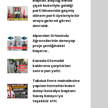
Başkan, Baştuğ elinde
çiçek buketiyle geldiği
parti binasında geçmiş
dönem parti üyeleriyle bir
araya gelerek görevi
devraldı.
Alparslan Ortaokulu
öğrencilerinin deneyap
proje şenliğindeki
başarısı..
Kazada Otomobil
kaldırıma çarptıktan
sonra yan yattı.
Tabduk Emre mahallesine
yapılan hizmetlerinden
dolayı belediye başkanı
Savaş Kalaycı'ya
teşekkür etti.