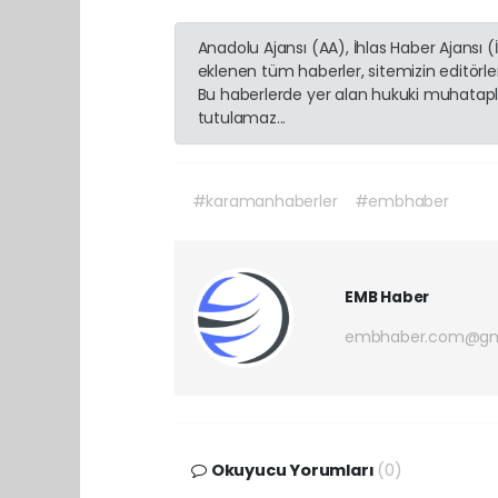
Anadolu Ajansı (AA), İhlas Haber Ajansı 
eklenen tüm haberler, sitemizin editörl
Bu haberlerde yer alan hukuki muhatapla
tutulamaz...
#karamanhaberler
#embhaber
EMB Haber
embhaber.com@gm
Okuyucu Yorumları
(0)