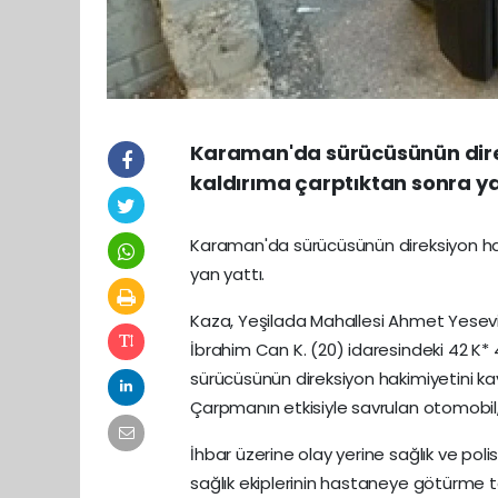
Karaman'da sürücüsünün direk
kaldırıma çarptıktan sonra ya
Karaman'da sürücüsünün direksiyon hak
yan yattı.
Kaza, Yeşilada Mahallesi Ahmet Yesevi
İbrahim Can K. (20) idaresindeki 42 K*
sürücüsünün direksiyon hakimiyetini ka
Çarpmanın etkisiyle savrulan otomobil,
İhbar üzerine olay yerine sağlık ve poli
sağlık ekiplerinin hastaneye götürme ta