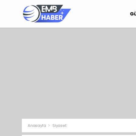
G
Anasayfa
Siyaset