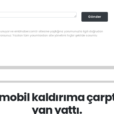
Gönder
ulunuyor ve embhaber.com.tr sitesine yaptığınız yorumunuzla ilgili doğrudan
yorsunuz. Yazılan tüm yorumlardan site yönetimi hiçbir şekilde sorumlu
mobil kaldırıma çarpt
yan yattı.