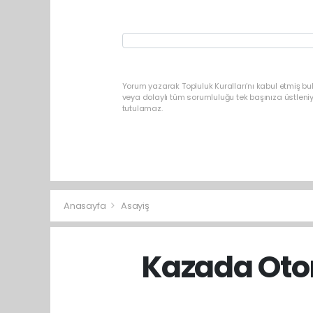
Yorum yazarak Topluluk Kuralları’nı kabul etmiş b
veya dolaylı tüm sorumluluğu tek başınıza üstleni
tutulamaz.
Anasayfa
Asayiş
Kazada Oto