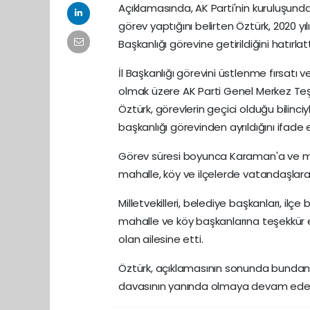
Açıklamasında, AK Parti'nin kuruluşunda
görev yaptığını belirten Öztürk, 2020 yı
Başkanlığı görevine getirildiğini hatırlatt
İl Başkanlığı görevini üstlenme fırsat
olmak üzere AK Parti Genel Merkez Teş
Öztürk, görevlerin geçici olduğu bilinc
başkanlığı görevinden ayrıldığını ifade e
Görev süresi boyunca Karaman'a ve mille
mahalle, köy ve ilçelerde vatandaşlar
Milletvekilleri, belediye başkanları, ilçe b
mahalle ve köy başkanlarına teşekkür
olan ailesine etti.
Öztürk, açıklamasının sonunda bundan so
davasının yanında olmaya devam edeceğ