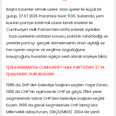
Başta Evcenler olmak üzere bazı üyeler ile küçük bir
gurup, 27.07.2026 Pazartesi Saat 11:00. Sularında, yeni
kurulan partiye katılmak üzere kendi istekleri ile
Cumhuriyet Halk Partisin'den istifa ederek ayrıldılar.
bazı üyelerinin istifaları sonucu, partinin rahatladığı ve
yerelde parti içi gerçek demekrasinin önün açıldğı ve
her üyenin seçme ve seçilme özgürlüğüne
kavuştuğunu buradan açıkça sesli olarak söyleye biliriz.
İŞTE KARAMAN'DA CUMHURİYET HALK PARTİSİ'NİN 37 YIL
İŞGALİNDEKİ GURUBUN BİRİ.
1989 da, SHP'den belediye başkanı seçilen Yaşar Evcen,
1992 de CHP'nin açılması ile CHP'ye geçti, 1994 yerel
seçimlerinde tekrar CHP'den belediye başkanı seçildi
Evcen, 1999 da genel seçimlerinde CHP birinçi sıra
Milletvekili adayı Evcen, (SEÇİLEMEDİ) 2004 de yerel