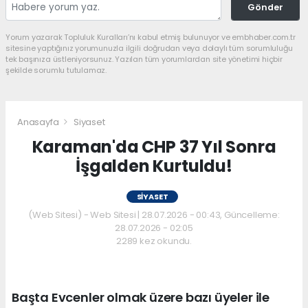
Gönder
Yorum yazarak Topluluk Kuralları’nı kabul etmiş bulunuyor ve embhaber.com.tr
sitesine yaptığınız yorumunuzla ilgili doğrudan veya dolaylı tüm sorumluluğu
tek başınıza üstleniyorsunuz. Yazılan tüm yorumlardan site yönetimi hiçbir
şekilde sorumlu tutulamaz.
Anasayfa
Siyaset
Karaman'da CHP 37 Yıl Sonra
İşgalden Kurtuldu!
SIYASET
(Web Sitesi) - Web Sitesi | 28.07.2026 - 00:43, Güncelleme:
28.07.2026 - 02:05
2289 kez okundu.
Başta Evcenler olmak üzere bazı üyeler ile