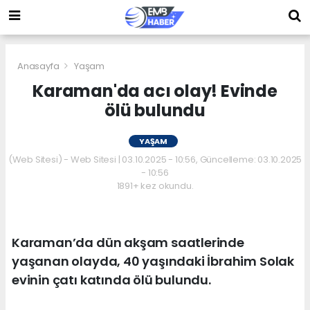
Anasayfa
Yaşam
Karaman'da acı olay! Evinde
ölü bulundu
YAŞAM
(Web Sitesi) - Web Sitesi | 03.10.2025 - 10:56, Güncelleme: 03.10.2025
- 10:56
1891+ kez okundu.
Karaman’da dün akşam saatlerinde
yaşanan olayda, 40 yaşındaki İbrahim Solak
evinin çatı katında ölü bulundu.