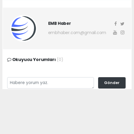
EMB Haber
embhaber.com@gmail.com
Okuyucu Yorumları
(0)
Gönder
Yorum yazarak Topluluk Kuralları’nı kabul etmiş bulunuyor ve
embhaber.com.tr sitesine yaptığınız yorumunuzla ilgili doğrudan veya
dolaylı tüm sorumluluğu tek başınıza üstleniyorsunuz. Yazılan tüm
yorumlardan site yönetimi hiçbir şekilde sorumlu tutulamaz.