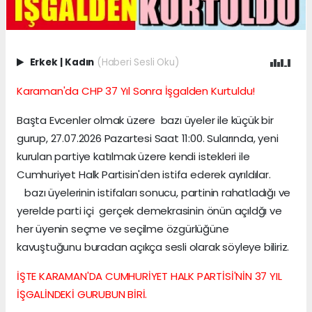
Erkek
|
Kadın
(Haberi Sesli Oku)
Karaman'da CHP 37 Yıl Sonra İşgalden Kurtuldu!
Başta Evcenler olmak üzere bazı üyeler ile küçük bir
gurup, 27.07.2026 Pazartesi Saat 11:00. Sularında, yeni
kurulan partiye katılmak üzere kendi istekleri ile
Cumhuriyet Halk Partisin'den istifa ederek ayrıldılar.
bazı üyelerinin istifaları sonucu, partinin rahatladığı ve
yerelde parti içi gerçek demekrasinin önün açıldğı ve
her üyenin seçme ve seçilme özgürlüğüne
kavuştuğunu buradan açıkça sesli olarak söyleye biliriz.
İŞTE KARAMAN'DA CUMHURİYET HALK PARTİSİ'NİN 37 YIL
İŞGALİNDEKİ GURUBUN BİRİ.