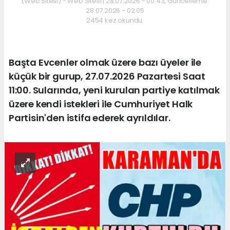
(Web Sitesi) - Web Sitesi | 28.07.2026 - 00:43, Güncelleme:
28.07.2026 - 02:05
2454 kez okundu.
Başta Evcenler olmak üzere bazı üyeler ile
küçük bir gurup, 27.07.2026 Pazartesi Saat
11:00. Sularında, yeni kurulan partiye katılmak
üzere kendi istekleri ile Cumhuriyet Halk
Partisin'den istifa ederek ayrıldılar.