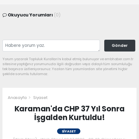
Okuyucu Yorumları
(0)
Gönder
Yorum yazarak Topluluk Kuralları’nı kabul etmiş bulunuyor ve embhaber.com.tr
sitesine yaptığınız yorumunuzla ilgili doğrudan veya dolaylı tüm sorumluluğu
tek başınıza üstleniyorsunuz. Yazılan tüm yorumlardan site yönetimi hiçbir
şekilde sorumlu tutulamaz.
Anasayfa
Siyaset
Karaman'da CHP 37 Yıl Sonra
İşgalden Kurtuldu!
SIYASET