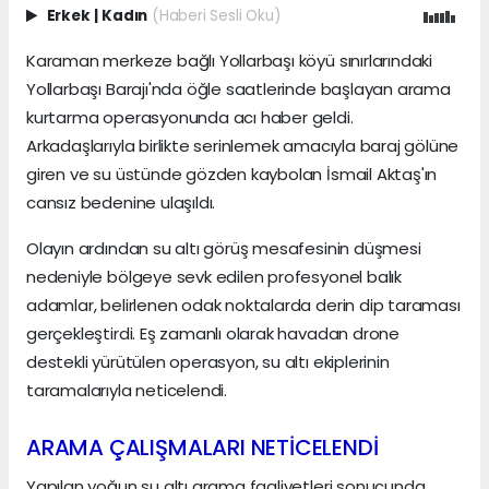
Erkek
|
Kadın
(Haberi Sesli Oku)
Karaman merkeze bağlı Yollarbaşı köyü sınırlarındaki
Yollarbaşı Barajı'nda öğle saatlerinde başlayan arama
kurtarma operasyonunda acı haber geldi.
Arkadaşlarıyla birlikte serinlemek amacıyla baraj gölüne
giren ve su üstünde gözden kaybolan İsmail Aktaş'ın
cansız bedenine ulaşıldı.
Olayın ardından su altı görüş mesafesinin düşmesi
nedeniyle bölgeye sevk edilen profesyonel balık
adamlar, belirlenen odak noktalarda derin dip taraması
gerçekleştirdi. Eş zamanlı olarak havadan drone
destekli yürütülen operasyon, su altı ekiplerinin
taramalarıyla neticelendi.
ARAMA ÇALIŞMALARI NETİCELENDİ
Yapılan yoğun su altı arama faaliyetleri sonucunda,