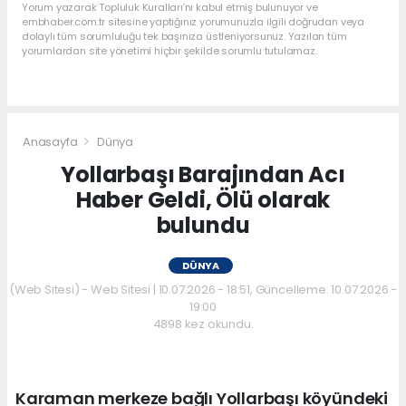
Yorum yazarak Topluluk Kuralları’nı kabul etmiş bulunuyor ve
embhaber.com.tr sitesine yaptığınız yorumunuzla ilgili doğrudan veya
dolaylı tüm sorumluluğu tek başınıza üstleniyorsunuz. Yazılan tüm
yorumlardan site yönetimi hiçbir şekilde sorumlu tutulamaz.
Anasayfa
Dünya
Yollarbaşı Barajından Acı
Haber Geldi, Ölü olarak
bulundu
DÜNYA
(Web Sitesi) - Web Sitesi | 10.07.2026 - 18:51, Güncelleme: 10.07.2026 -
19:00
4898 kez okundu.
Karaman merkeze bağlı Yollarbaşı köyündeki