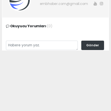
embhaber.com@gmail.com
Okuyucu Yorumları
(0)
Gönder
Yorum yazarak Topluluk Kuralları’nı kabul etmiş bulunuyor ve
embhaber.com.tr sitesine yaptığınız yorumunuzla ilgili doğrudan veya
dolaylı tüm sorumluluğu tek başınıza üstleniyorsunuz. Yazılan tüm
yorumlardan site yönetimi hiçbir şekilde sorumlu tutulamaz.
haber paketi
haber scripti
haber yazılımı
Tüm hakları saklı tutulmaktadır.Copyright 2026©