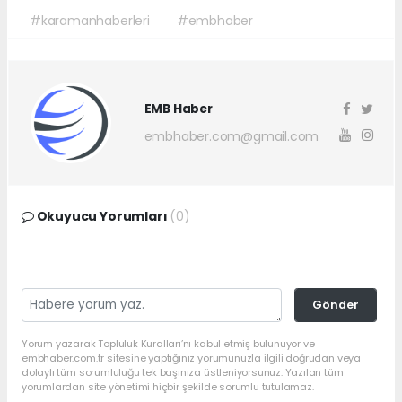
#karamanhaberleri
#embhaber
EMB Haber
embhaber.com@gmail.com
Okuyucu Yorumları
(0)
Gönder
Yorum yazarak Topluluk Kuralları’nı kabul etmiş bulunuyor ve
embhaber.com.tr sitesine yaptığınız yorumunuzla ilgili doğrudan veya
dolaylı tüm sorumluluğu tek başınıza üstleniyorsunuz. Yazılan tüm
yorumlardan site yönetimi hiçbir şekilde sorumlu tutulamaz.