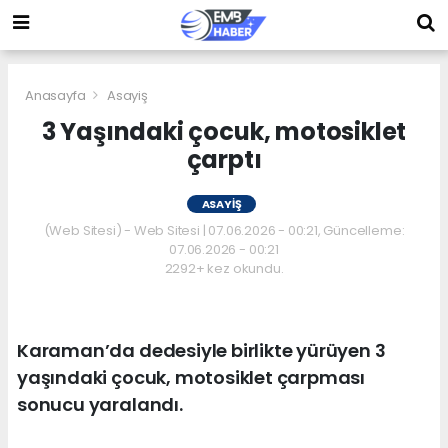
Anasayfa
Asayiş
3 Yaşındaki çocuk, motosiklet
çarptı
ASAYIŞ
(Web Sitesi) - Web Sitesi | 07.06.2026 - 00:21, Güncelleme:
07.06.2026 - 00:21
2292+ kez okundu.
Karaman’da dedesiyle birlikte yürüyen 3
yaşındaki çocuk, motosiklet çarpması
sonucu yaralandı.