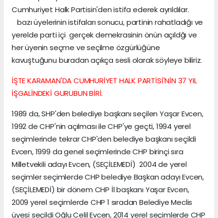
Cumhuriyet Halk Partisin'den istifa ederek ayrıldılar.
bazı üyelerinin istifaları sonucu, partinin rahatladığı ve
yerelde parti içi gerçek demekrasinin önün açıldğı ve
her üyenin seçme ve seçilme özgürlüğüne
kavuştuğunu buradan açıkça sesli olarak söyleye biliriz.
İŞTE KARAMAN'DA CUMHURİYET HALK PARTİSİ'NİN 37 YIL
İŞGALİNDEKİ GURUBUN BİRİ.
1989 da, SHP'den belediye başkanı seçilen Yaşar Evcen,
1992 de CHP'nin açılması ile CHP'ye geçti, 1994 yerel
seçimlerinde tekrar CHP'den belediye başkanı seçildi
Evcen, 1999 da genel seçimlerinde CHP birinçi sıra
Milletvekili adayı Evcen, (SEÇİLEMEDİ) 2004 de yerel
seçimler seçimlerde CHP belediye Başkan adayı Evcen,
(SEÇİLEMEDİ) bir dönem CHP İl başkanı Yaşar Evcen,
2009 yerel seçimlerde CHP 1 sıradan Belediye Meclis
üyesi seçildi Oğlu Celil Evcen, 2014 yerel seçimlerde CHP