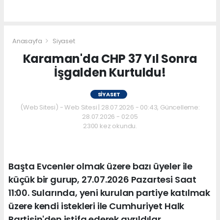
Anasayfa
Siyaset
Karaman'da CHP 37 Yıl Sonra
İşgalden Kurtuldu!
SIYASET
(Web Sitesi) - Web Sitesi | 28.07.2026 - 00:43, Güncelleme:
28.07.2026 - 02:05
2300 kez okundu.
Başta Evcenler olmak üzere bazı üyeler ile
küçük bir gurup, 27.07.2026 Pazartesi Saat
11:00. Sularında, yeni kurulan partiye katılmak
üzere kendi istekleri ile Cumhuriyet Halk
Partisin'den istifa ederek ayrıldılar.