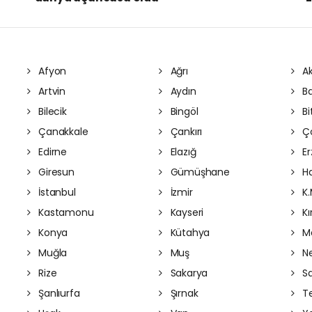
Afyon
Ağrı
Ak
Artvin
Aydın
Ba
Bilecik
Bingöl
Bit
Çanakkale
Çankırı
Ç
Edirne
Elazığ
Er
Giresun
Gümüşhane
Ha
İstanbul
İzmir
K.
Kastamonu
Kayseri
Kı
Konya
Kütahya
Ma
Muğla
Muş
Ne
Rize
Sakarya
S
Şanlıurfa
Şırnak
Te