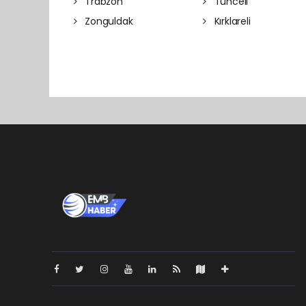
Trabzon
Tunceli
Zonguldak
Kırklareli
Pro-0.031