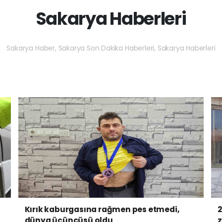
Sakarya Haberleri
Sakarya Haber, Sakarya Son Dakika Haberleri, Sakarya Haberleri
Kırık kaburgasına rağmen pes etmedi,
2
dünya üçüncüsü oldu
z