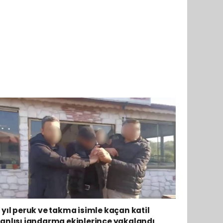
 yıl peruk ve takma isimle kaçan katil
anlısı jandarma ekiplerince yakalandı