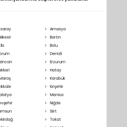
saray
Amasya
lıkesir
Bartın
lis
Bolu
orum
Denizli
zincan
Erzurum
kkari
Hatay
Maraş
Karabük
rıkkale
Kırşehir
latya
Manisa
vşehir
Niğde
amsun
Siirt
kirdağ
Tokat