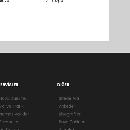
lova
Yozgat
ERVİSLER
DİĞER
Hava Durumu
Sitede Ara
Yol ve Trafik
Anketler
Namaz Vakitleri
Biyografiler
Eczaneler
Rüya Tabirleri
Lig Fikstürü
Astroloji