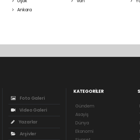
Uşak
Van
Ya
Ankara
KATEGORİLER
S
Foto Galeri
Gündem
Video Galeri
Asayiş
Yazarlar
Dünya
Ekonomi
Arşivler
Siyaset