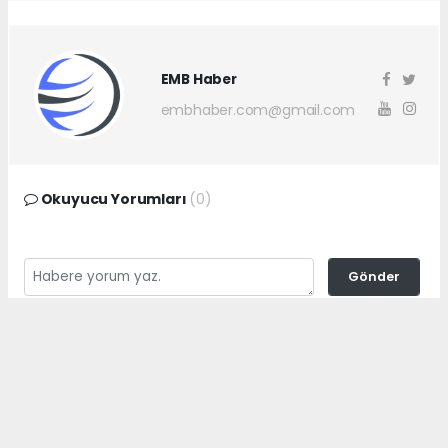
EMB Haber
embhaber.com@gmail.com
Okuyucu Yorumları
(0)
Gönder
Yorum yazarak Topluluk Kuralları’nı kabul etmiş bulunuyor ve
embhaber.com.tr sitesine yaptığınız yorumunuzla ilgili doğrudan veya
dolaylı tüm sorumluluğu tek başınıza üstleniyorsunuz. Yazılan tüm
yorumlardan site yönetimi hiçbir şekilde sorumlu tutulamaz.