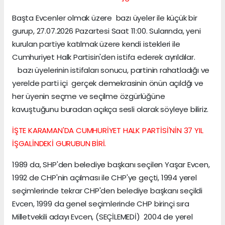
Başta Evcenler olmak üzere bazı üyeler ile küçük bir
gurup, 27.07.2026 Pazartesi Saat 11:00. Sularında, yeni
kurulan partiye katılmak üzere kendi istekleri ile
Cumhuriyet Halk Partisin'den istifa ederek ayrıldılar.
bazı üyelerinin istifaları sonucu, partinin rahatladığı ve
yerelde parti içi gerçek demekrasinin önün açıldğı ve
her üyenin seçme ve seçilme özgürlüğüne
kavuştuğunu buradan açıkça sesli olarak söyleye biliriz.
İŞTE KARAMAN'DA CUMHURİYET HALK PARTİSİ'NİN 37 YIL
İŞGALİNDEKİ GURUBUN BİRİ.
1989 da, SHP'den belediye başkanı seçilen Yaşar Evcen,
1992 de CHP'nin açılması ile CHP'ye geçti, 1994 yerel
seçimlerinde tekrar CHP'den belediye başkanı seçildi
Evcen, 1999 da genel seçimlerinde CHP birinçi sıra
Milletvekili adayı Evcen, (SEÇİLEMEDİ) 2004 de yerel