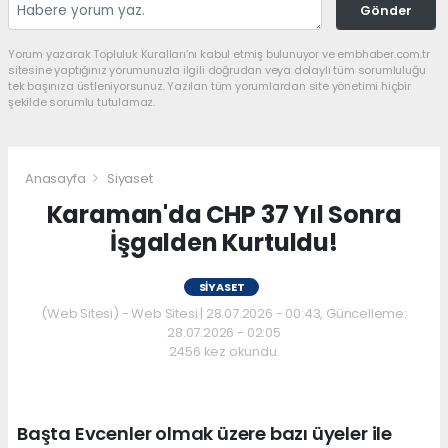
Gönder
Yorum yazarak Topluluk Kuralları’nı kabul etmiş bulunuyor ve embhaber.com.tr
sitesine yaptığınız yorumunuzla ilgili doğrudan veya dolaylı tüm sorumluluğu
tek başınıza üstleniyorsunuz. Yazılan tüm yorumlardan site yönetimi hiçbir
şekilde sorumlu tutulamaz.
Anasayfa
Siyaset
Karaman'da CHP 37 Yıl Sonra
İşgalden Kurtuldu!
SIYASET
(Web Sitesi) - Web Sitesi | 28.07.2026 - 00:43, Güncelleme:
28.07.2026 - 02:05
2456 kez okundu.
Başta Evcenler olmak üzere bazı üyeler ile