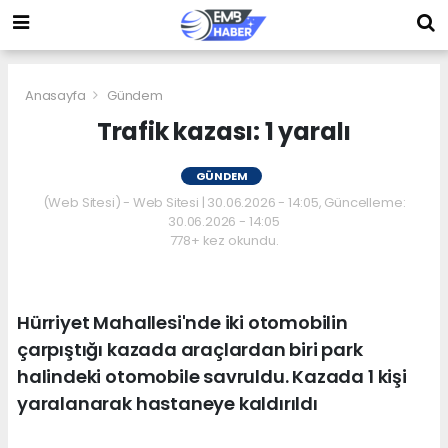
Anasayfa
Gündem
Trafik kazası: 1 yaralı
GÜNDEM
(Web Sitesi) - Web Sitesi | 30.06.2026 - 14:05, Güncelleme:
30.06.2026 - 14:05
778+ kez okundu.
Hürriyet Mahallesi'nde iki otomobilin
çarpıştığı kazada araçlardan biri park
halindeki otomobile savruldu. Kazada 1 kişi
yaralanarak hastaneye kaldırıldı