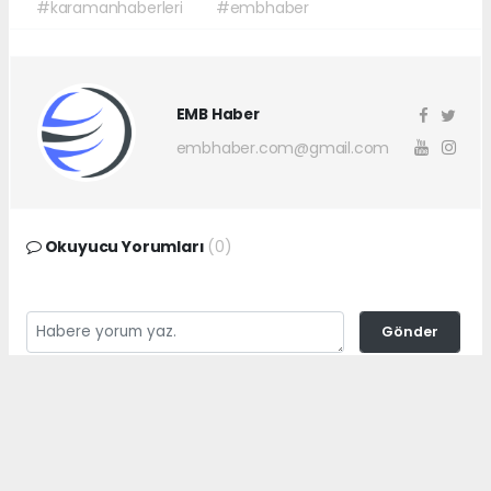
#karamanhaberleri
#embhaber
EMB Haber
embhaber.com@gmail.com
Okuyucu Yorumları
(0)
Gönder
Yorum yazarak Topluluk Kuralları’nı kabul etmiş bulunuyor ve
embhaber.com.tr sitesine yaptığınız yorumunuzla ilgili doğrudan veya
dolaylı tüm sorumluluğu tek başınıza üstleniyorsunuz. Yazılan tüm
yorumlardan site yönetimi hiçbir şekilde sorumlu tutulamaz.