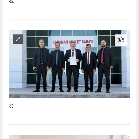
R2
3
/5
R3