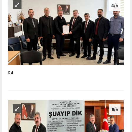
4
/5
R4
5
/5