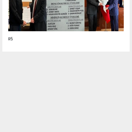
R5
Anadolu Ajansı (AA), İhlas Haber Ajansı (İHA),
Demirören Haber Ajansı (DHA) ve diğer ajanslar
tarafından eklenen tüm haberler, sitemizin
editörlerinin müdahalesi olmadan ajans kanallarından
çekilmektedir. Bu haberlerde yer alan hukuki
muhataplar haberi geçen ajanslar olup sitemizin hiç
bir editörü sorumlu tutulamaz...