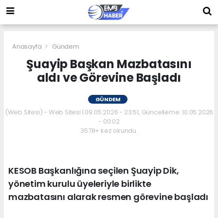
Anasayfa
Gündem
Şuayip Başkan Mazbatasını
aldı ve Görevine Başladı
GÜNDEM
(Web Sitesi) - Web Sitesi | 09.05.2026 - 23:51, Güncelleme: 10.05.2026
- 00:02
3578+ kez okundu.
KESOB Başkanlığına seçilen Şuayip Dik,
yönetim kurulu üyeleriyle birlikte
mazbatasını alarak resmen görevine başladı