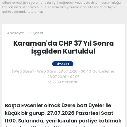
sitesine yaptığınız yorumunuzla ilgili doğrudan veya dolaylı tüm sorumluluğu
tek başınıza üstleniyorsunuz. Yazılan tüm yorumlardan site yönetimi hiçbir
şekilde sorumlu tutulamaz.
Anasayfa
Siyaset
Karaman'da CHP 37 Yıl Sonra
İşgalden Kurtuldu!
SIYASET
(Web Sitesi) - Web Sitesi | 28.07.2026 - 00:43, Güncelleme:
28.07.2026 - 02:05
2572 kez okundu.
Başta Evcenler olmak üzere bazı üyeler ile
küçük bir gurup, 27.07.2026 Pazartesi Saat
11:00. Sularında, yeni kurulan partiye katılmak