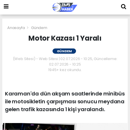
Anasayfa
Gündem
Motor Kazası 1 Yaralı
GÜNDEM
(Web Sitesi) - Web Sitesi | 02.07.2026 - 10:25, Güncelleme:
02.07.2026 - 10:25
1945+ kez okundu.
Karaman'da dün akşam saatlerinde minibüs
ile motosikletin çarpışması sonucu meydana
gelen trafik kazasında 1 kişi yaralandı.