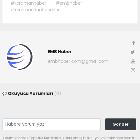
#karamanhaber
#embhaber
#karamandanhaberler
EMB Haber
embhaber.com@gmail.com
Okuyucu Yorumları
(0)
Gönder
Yorum yazarak Topluluk Kuralları’nı kabul etmiş bulunuyor ve embhaber.com.tr