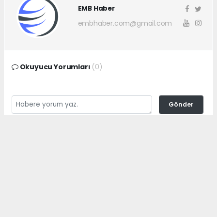
EMB Haber
embhaber.com@gmail.com
Okuyucu Yorumları
(0)
Gönder
Yorum yazarak Topluluk Kuralları’nı kabul etmiş bulunuyor ve
embhaber.com.tr sitesine yaptığınız yorumunuzla ilgili doğrudan veya
dolaylı tüm sorumluluğu tek başınıza üstleniyorsunuz. Yazılan tüm
yorumlardan site yönetimi hiçbir şekilde sorumlu tutulamaz.
haber paketi
haber scripti
haber yazılımı