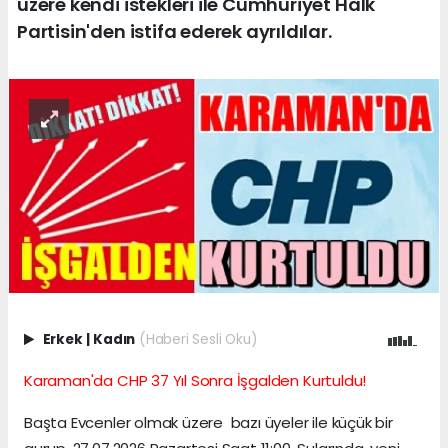
üzere kendi istekleri ile Cumhuriyet Halk
Partisin'den istifa ederek ayrıldılar.
Erkek
|
Kadın
(Haberi Sesli Oku)
Karaman'da CHP 37 Yıl Sonra İşgalden Kurtuldu!
Başta Evcenler olmak üzere bazı üyeler ile küçük bir