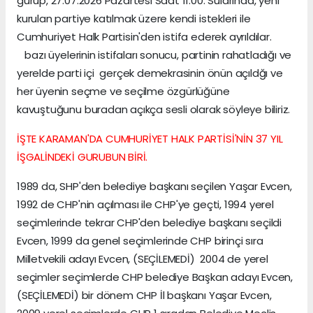
gurup, 27.07.2026 Pazartesi Saat 11:00. Sularında, yeni
kurulan partiye katılmak üzere kendi istekleri ile
Cumhuriyet Halk Partisin'den istifa ederek ayrıldılar.
bazı üyelerinin istifaları sonucu, partinin rahatladığı ve
yerelde parti içi gerçek demekrasinin önün açıldğı ve
her üyenin seçme ve seçilme özgürlüğüne
kavuştuğunu buradan açıkça sesli olarak söyleye biliriz.
İŞTE KARAMAN'DA CUMHURİYET HALK PARTİSİ'NİN 37 YIL
İŞGALİNDEKİ GURUBUN BİRİ.
1989 da, SHP'den belediye başkanı seçilen Yaşar Evcen,
1992 de CHP'nin açılması ile CHP'ye geçti, 1994 yerel
seçimlerinde tekrar CHP'den belediye başkanı seçildi
Evcen, 1999 da genel seçimlerinde CHP birinçi sıra
Milletvekili adayı Evcen, (SEÇİLEMEDİ) 2004 de yerel
seçimler seçimlerde CHP belediye Başkan adayı Evcen,
(SEÇİLEMEDİ) bir dönem CHP İl başkanı Yaşar Evcen,