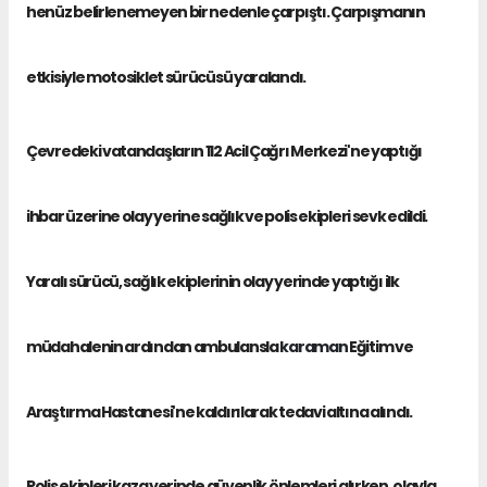
henüz belirlenemeyen bir nedenle çarpıştı. Çarpışmanın
etkisiyle motosiklet sürücüsü yaralandı.
Çevredeki vatandaşların 112 Acil Çağrı Merkezi'ne yaptığı
ihbar üzerine olay yerine sağlık ve polis ekipleri sevk edildi.
Yaralı sürücü, sağlık ekiplerinin olay yerinde yaptığı ilk
müdahalenin ardından ambulansla
karaman
Eğitim ve
Araştırma Hastanesi'ne kaldırılarak tedavi altına alındı.
Polis ekipleri kaza yerinde güvenlik önlemleri alırken, olayla