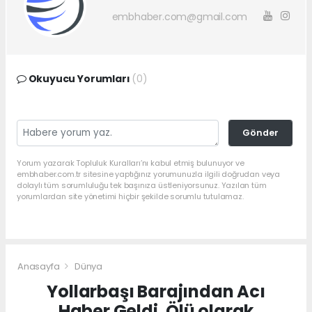
embhaber.com@gmail.com
Okuyucu Yorumları
(0)
Gönder
Yorum yazarak Topluluk Kuralları’nı kabul etmiş bulunuyor ve
embhaber.com.tr sitesine yaptığınız yorumunuzla ilgili doğrudan veya
dolaylı tüm sorumluluğu tek başınıza üstleniyorsunuz. Yazılan tüm
yorumlardan site yönetimi hiçbir şekilde sorumlu tutulamaz.
Anasayfa
Dünya
Yollarbaşı Barajından Acı
Haber Geldi, Ölü olarak