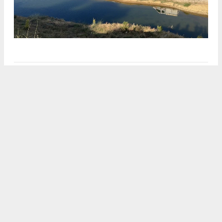
Anadolu Ajansı (AA), İhlas Haber Ajansı (İHA),
Demirören Haber Ajansı (DHA) ve diğer ajanslar
tarafından eklenen tüm haberler, sitemizin
editörlerinin müdahalesi olmadan ajans kanallarından
çekilmektedir. Bu haberlerde yer alan hukuki
muhataplar haberi geçen ajanslar olup sitemizin hiç
bir editörü sorumlu tutulamaz...
#karamanhaber
#embhaber
#karamandanhaberler