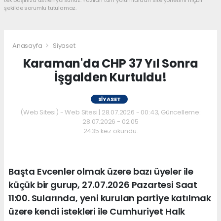
tek başınıza üstleniyorsunuz. Yazılan tüm yorumlardan site yönetimi hiçbir
şekilde sorumlu tutulamaz.
Anasayfa
Siyaset
Karaman'da CHP 37 Yıl Sonra
İşgalden Kurtuldu!
SIYASET
(Web Sitesi) - Web Sitesi | 28.07.2026 - 00:43, Güncelleme:
28.07.2026 - 02:05
2435 kez okundu.
Başta Evcenler olmak üzere bazı üyeler ile
küçük bir gurup, 27.07.2026 Pazartesi Saat
11:00. Sularında, yeni kurulan partiye katılmak
üzere kendi istekleri ile Cumhuriyet Halk