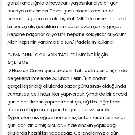
gönül rahatlığıyla o heyecanı yaşasınlar diye bir gün
önceye aldık sınavı. Pazar günü olacak olan sınav,
cumartesi günü olacak. İnşallah Milli Takımımız da güzel
bir sonuç alır, çocuklarımızın da sınavları çok iyi geçer.
Hepsine başarılar diliyorum, hepsine kolaylıklar diliyorum.
Allah hepsinin yardımcısı olsun." ifadelerini kullandı.
CUMA GÜNÜ OKULLARIN TATİL EDİLMESİNE İLİŞÇİN
AÇIKLAMA
12 Haziran Cuma günü okulların tatil edilmesine ilişkin de
değerlendirmelerde bulunan Tekin, "Biz sınavın
gerçekleştirildiği okullarda pazar günü sınav olduğunda
cumartesi belli hazırlıklar yapıyorduk. Şimdi de bir önceki
gün o hazırlıkların yapılabilmesi için, eğitim-öğretimin
devam ettiği cuma günü bir gün idari izin verdik.
Öğrencilerimiz, öğretmenlerimiz, bütün kurumlarımız bir
gün idari izin almış oldular. Biz de sınavın yapılacağı
okullarda hazırlıkları yapacağız. Öğrencilerimiz o gün