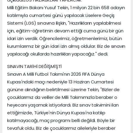
Milli Eğitim Bakanı Yusuf Tekin, 1 milyon 22 bin 658 adayın
katılımıyla cumartesi günü yapılacak Liselere Geçiş
Sistemi (LGS) sınavına ilişkin, "Hazırlıkların yapılabilmesi
için, eğitim-öğretimin devam ettiği cuma günü bir gün
idari izin verdik. Öğrencilerimiz, öğretmenlerimiz, bütün
kurumlarımız bir gün idari izin almış oldular. Biz de sınavın
yapılacağı okullarda hazırlıkları yapacağız." dedi.
SINAVIN TARİHİ DEĞİŞMİŞTİ
Sınavın A Milli Futbol Takımı'nın 2026 FIFA Dünya
Kupası'ndaki maçı nedeniyle 13 Haziran Cumartesi
gününe alındığının belirtilmesi üzerine Tekin, "Bizler de
çocuklarımız da veliler de Milli Takımımızla beraber o
heyecanı yaşamak istiyorlardı. Biz sınav takvimini ilan
ettiğimizde, Türkiye'nin Dünya Kupası'na katılıp
katılmayacağı, maç programı belli değildi. Böyle bir
tevafuk oldu. Biz de çocuklarımız aileleriyle beraber