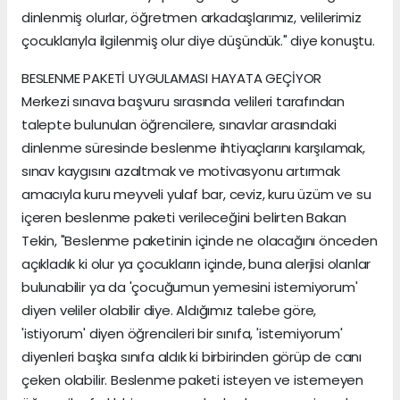
dinlenmiş olurlar, öğretmen arkadaşlarımız, velilerimiz
çocuklarıyla ilgilenmiş olur diye düşündük." diye konuştu.
BESLENME PAKETİ UYGULAMASI HAYATA GEÇİYOR
Merkezi sınava başvuru sırasında velileri tarafından
talepte bulunulan öğrencilere, sınavlar arasındaki
dinlenme süresinde beslenme ihtiyaçlarını karşılamak,
sınav kaygısını azaltmak ve motivasyonu artırmak
amacıyla kuru meyveli yulaf bar, ceviz, kuru üzüm ve su
içeren beslenme paketi verileceğini belirten Bakan
Tekin, "Beslenme paketinin içinde ne olacağını önceden
açıkladık ki olur ya çocukların içinde, buna alerjisi olanlar
bulunabilir ya da 'çocuğumun yemesini istemiyorum'
diyen veliler olabilir diye. Aldığımız talebe göre,
'istiyorum' diyen öğrencileri bir sınıfa, 'istemiyorum'
diyenleri başka sınıfa aldık ki birbirinden görüp de canı
çeken olabilir. Beslenme paketi isteyen ve istemeyen