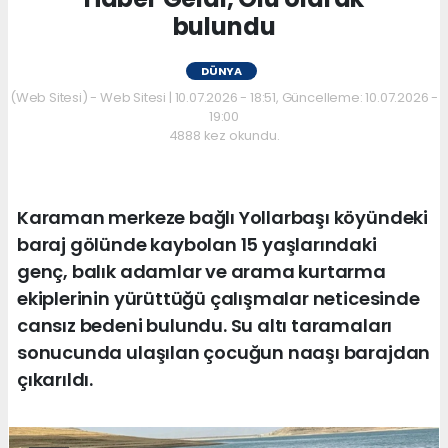
bulundu
DÜNYA
(Web Sitesi) - Web Sitesi | 10.07.2026 - 18:51, Güncelleme: 10.07.2026 -
19:00
4888 kez okundu.
Karaman merkeze bağlı Yollarbaşı köyündeki
baraj gölünde kaybolan 15 yaşlarındaki
genç, balık adamlar ve arama kurtarma
ekiplerinin yürüttüğü çalışmalar neticesinde
cansız bedeni bulundu. Su altı taramaları
sonucunda ulaşılan çocuğun naaşı barajdan
çıkarıldı.