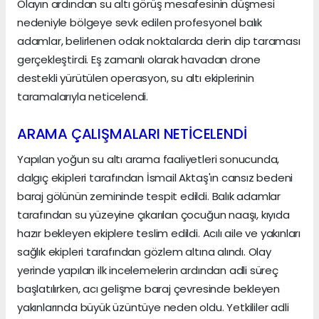
Olayın ardından su altı görüş mesafesinin düşmesi
nedeniyle bölgeye sevk edilen profesyonel balık
adamlar, belirlenen odak noktalarda derin dip taraması
gerçekleştirdi. Eş zamanlı olarak havadan drone
destekli yürütülen operasyon, su altı ekiplerinin
taramalarıyla neticelendi.
ARAMA ÇALIŞMALARI NETİCELENDİ
Yapılan yoğun su altı arama faaliyetleri sonucunda,
dalgıç ekipleri tarafından İsmail Aktaş'ın cansız bedeni
baraj gölünün zemininde tespit edildi. Balık adamlar
tarafından su yüzeyine çıkarılan çocuğun naaşı, kıyıda
hazır bekleyen ekiplere teslim edildi. Acılı aile ve yakınları
sağlık ekipleri tarafından gözlem altına alındı. Olay
yerinde yapılan ilk incelemelerin ardından adli süreç
başlatılırken, acı gelişme baraj çevresinde bekleyen
yakınlarında büyük üzüntüye neden oldu. Yetkililer adli