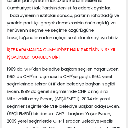
kurulan partiye katılmak üzere kendi istekleri ile
Cumhuriyet Halk Partisin'den istifa ederek ayrıldılar.
bazı üyelerinin istifaları sonucu, partinin rahatladığı ve
yerelde parti içi gerçek demekrasinin önün açıldğı ve
her üyenin seçme ve seçilme özgürlüğüne
kavuştuğunu buradan açıkça sesli olarak söyleye biliriz.
İŞTE KARAMAN'DA CUMHURİYET HALK PARTİSİ'NİN 37 YIL
İŞGALİNDEKİ GURUBUN BİRİ.
1989 da, SHP'den belediye başkanı seçilen Yaşar Evcen,
1992 de CHP'nin açılması ile CHP'ye geçti, 1994 yerel
seçimlerinde tekrar CHP'den belediye başkanı seçildi
Evcen, 1999 da genel seçimlerinde CHP birinçi sıra
Milletvekili adayı Evcen, (SEÇİLEMEDİ) 2004 de yerel
seçimler seçimlerde CHP belediye Başkan adayı Evcen,
(SEÇİLEMEDİ) bir dönem CHP İl başkanı Yaşar Evcen,
2009 yerel seçimlerde CHP 1 sıradan Belediye Meclis