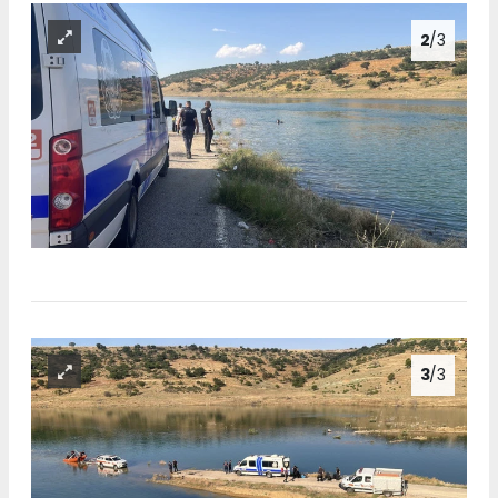
2
/3
3
/3