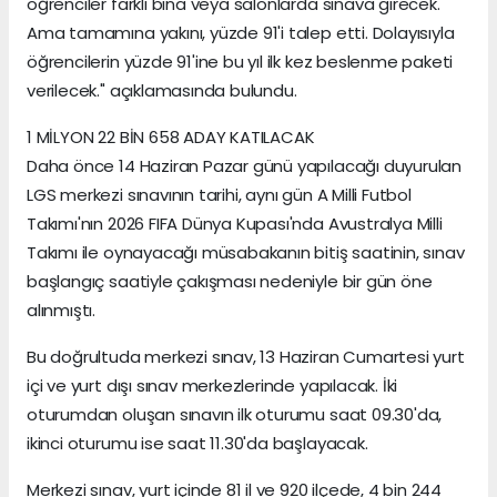
öğrenciler farklı bina veya salonlarda sınava girecek.
Ama tamamına yakını, yüzde 91'i talep etti. Dolayısıyla
öğrencilerin yüzde 91'ine bu yıl ilk kez beslenme paketi
verilecek." açıklamasında bulundu.
1 MİLYON 22 BİN 658 ADAY KATILACAK
Daha önce 14 Haziran Pazar günü yapılacağı duyurulan
LGS merkezi sınavının tarihi, aynı gün A Milli Futbol
Takımı'nın 2026 FIFA Dünya Kupası'nda Avustralya Milli
Takımı ile oynayacağı müsabakanın bitiş saatinin, sınav
başlangıç saatiyle çakışması nedeniyle bir gün öne
alınmıştı.
Bu doğrultuda merkezi sınav, 13 Haziran Cumartesi yurt
içi ve yurt dışı sınav merkezlerinde yapılacak. İki
oturumdan oluşan sınavın ilk oturumu saat 09.30'da,
ikinci oturumu ise saat 11.30'da başlayacak.
Merkezi sınav, yurt içinde 81 il ve 920 ilçede, 4 bin 244