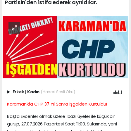
Partisin'den istifa ederek ayrıldılar.
Erkek
|
Kadın
(Haberi Sesli Oku)
Karaman'da CHP 37 Yıl Sonra İşgalden Kurtuldu!
Başta Evcenler olmak üzere bazı üyeler ile küçük bir
gurup, 27.07.2026 Pazartesi Saat 11:00. Sularında, yeni