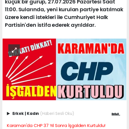
küçük bir gurup, 27.07.2026 Pazartesi Saat
11:00. Sularında, yeni kurulan partiye katılmak
üzere kendi istekleri ile Cumhuriyet Halk
Partisin'den istifa ederek ayrıldılar.
Erkek
|
Kadın
(Haberi Sesli Oku)
Karaman'da CHP 37 Yıl Sonra İşgalden Kurtuldu!