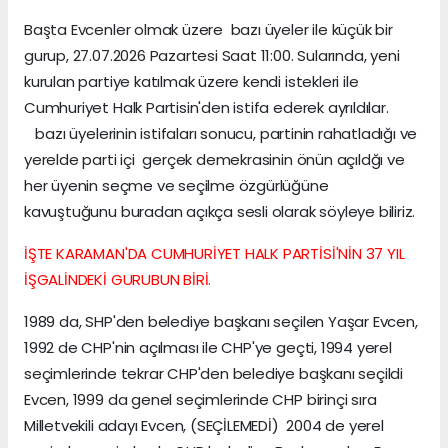
Başta Evcenler olmak üzere bazı üyeler ile küçük bir
gurup, 27.07.2026 Pazartesi Saat 11:00. Sularında, yeni
kurulan partiye katılmak üzere kendi istekleri ile
Cumhuriyet Halk Partisin'den istifa ederek ayrıldılar.
bazı üyelerinin istifaları sonucu, partinin rahatladığı ve
yerelde parti içi gerçek demekrasinin önün açıldğı ve
her üyenin seçme ve seçilme özgürlüğüne
kavuştuğunu buradan açıkça sesli olarak söyleye biliriz.
İŞTE KARAMAN'DA CUMHURİYET HALK PARTİSİ'NİN 37 YIL
İŞGALİNDEKİ GURUBUN BİRİ.
1989 da, SHP'den belediye başkanı seçilen Yaşar Evcen,
1992 de CHP'nin açılması ile CHP'ye geçti, 1994 yerel
seçimlerinde tekrar CHP'den belediye başkanı seçildi
Evcen, 1999 da genel seçimlerinde CHP birinçi sıra
Milletvekili adayı Evcen, (SEÇİLEMEDİ) 2004 de yerel