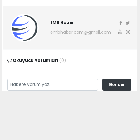
EMB Haber
embhaber.com@gmail.com
Okuyucu Yorumları
(0)
Gönder
Yorum yazarak Topluluk Kuralları’nı kabul etmiş bulunuyor ve
embhaber.com.tr sitesine yaptığınız yorumunuzla ilgili doğrudan veya
dolaylı tüm sorumluluğu tek başınıza üstleniyorsunuz. Yazılan tüm
yorumlardan site yönetimi hiçbir şekilde sorumlu tutulamaz.