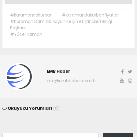
#karamandakurban
#karamandakurbanfiyatları
#Karaman Damızlık Koyun Keçi Yetiştiricileri Birliği
Başkanı
#Yücel Yaman
EMB Haber
info@embhaber.com.tr
Okuyucu Yorumları
(0)