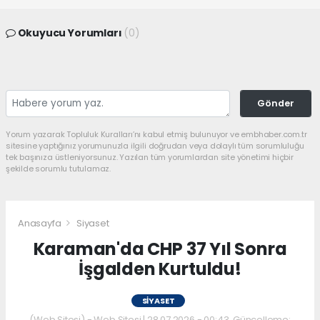
Okuyucu Yorumları
(0)
Gönder
Yorum yazarak Topluluk Kuralları’nı kabul etmiş bulunuyor ve embhaber.com.tr
sitesine yaptığınız yorumunuzla ilgili doğrudan veya dolaylı tüm sorumluluğu
tek başınıza üstleniyorsunuz. Yazılan tüm yorumlardan site yönetimi hiçbir
şekilde sorumlu tutulamaz.
Anasayfa
Siyaset
Karaman'da CHP 37 Yıl Sonra
İşgalden Kurtuldu!
SIYASET
(Web Sitesi) - Web Sitesi | 28.07.2026 - 00:43, Güncelleme: