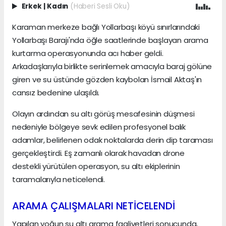
Erkek
|
Kadın
(Haberi Sesli Oku)
Karaman merkeze bağlı Yollarbaşı köyü sınırlarındaki
Yollarbaşı Barajı'nda öğle saatlerinde başlayan arama
kurtarma operasyonunda acı haber geldi.
Arkadaşlarıyla birlikte serinlemek amacıyla baraj gölüne
giren ve su üstünde gözden kaybolan İsmail Aktaş'ın
cansız bedenine ulaşıldı.
Olayın ardından su altı görüş mesafesinin düşmesi
nedeniyle bölgeye sevk edilen profesyonel balık
adamlar, belirlenen odak noktalarda derin dip taraması
gerçekleştirdi. Eş zamanlı olarak havadan drone
destekli yürütülen operasyon, su altı ekiplerinin
taramalarıyla neticelendi.
ARAMA ÇALIŞMALARI NETİCELENDİ
Yapılan yoğun su altı arama faaliyetleri sonucunda,