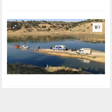
3
/3
Anadolu Ajansı (AA), İhlas Haber Ajansı (İHA),