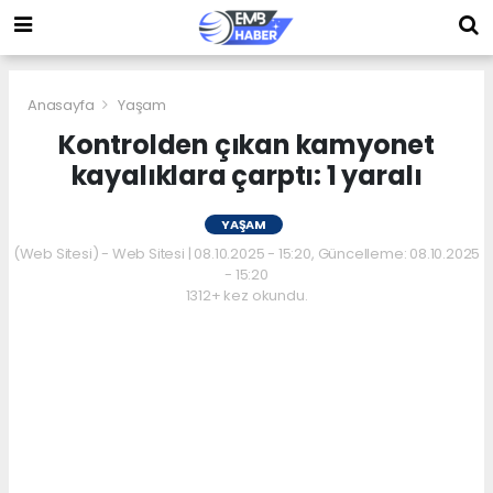
Anasayfa
Yaşam
Kontrolden çıkan kamyonet
kayalıklara çarptı: 1 yaralı
YAŞAM
(Web Sitesi) - Web Sitesi | 08.10.2025 - 15:20, Güncelleme: 08.10.2025
- 15:20
1312+ kez okundu.