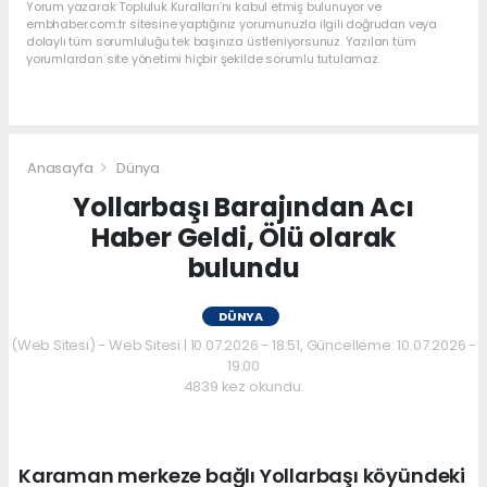
Yorum yazarak Topluluk Kuralları’nı kabul etmiş bulunuyor ve
embhaber.com.tr sitesine yaptığınız yorumunuzla ilgili doğrudan veya
dolaylı tüm sorumluluğu tek başınıza üstleniyorsunuz. Yazılan tüm
yorumlardan site yönetimi hiçbir şekilde sorumlu tutulamaz.
Anasayfa
Dünya
Yollarbaşı Barajından Acı
Haber Geldi, Ölü olarak
bulundu
DÜNYA
(Web Sitesi) - Web Sitesi | 10.07.2026 - 18:51, Güncelleme: 10.07.2026 -
19:00
4839 kez okundu.
Karaman merkeze bağlı Yollarbaşı köyündeki