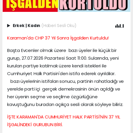
Erkek
|
Kadın
(Haberi Sesli Oku)
Karaman'da CHP 37 Yıl Sonra İşgalden Kurtuldu!
Başta Evcenler olmak üzere bazı üyeler ile küçük bir
gurup, 27.07.2026 Pazartesi Saat 11:00. Sularında, yeni
kurulan partiye katılmak üzere kendi istekleri ile
Cumhuriyet Halk Partisin'den istifa ederek ayrıldılar.
bazı üyelerinin istifaları sonucu, partinin rahatladığı ve
yerelde parti içi gerçek demekrasinin önün açıldğı ve
her üyenin seçme ve seçilme özgürlüğüne
kavuştuğunu buradan açıkça sesli olarak söyleye biliriz.
İŞTE KARAMAN'DA CUMHURİYET HALK PARTİSİ'NİN 37 YIL
İŞGALİNDEKİ GURUBUN BİRİ.