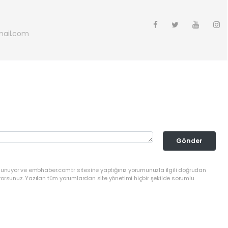
ail.com
Gönder
ulunuyor ve embhaber.com.tr sitesine yaptığınız yorumunuzla ilgili doğrudan
yorsunuz. Yazılan tüm yorumlardan site yönetimi hiçbir şekilde sorumlu