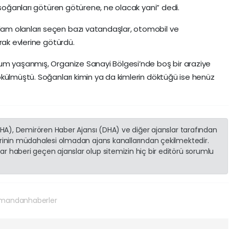
 soğanları götüren götürene, ne olacak yani” dedi.
m olanları seçen bazı vatandaşlar, otomobil ve
rak evlerine götürdü.
um yaşanmış, Organize Sanayi Bölgesi’nde boş bir araziye
külmüştü. Soğanları kimin ya da kimlerin döktüğü ise henüz
(İHA), Demirören Haber Ajansı (DHA) ve diğer ajanslar tarafından
erinin müdahalesi olmadan ajans kanallarından çekilmektedir.
r haberi geçen ajanslar olup sitemizin hiç bir editörü sorumlu
mandanhaberler