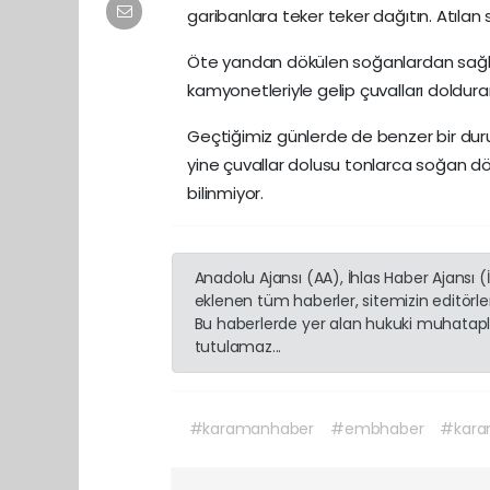
garibanlara teker teker dağıtın. Atılan
Öte yandan dökülen soğanlardan sağla
kamyonetleriyle gelip çuvalları doldura
Geçtiğimiz günlerde de benzer bir dur
yine çuvallar dolusu tonlarca soğan dö
bilinmiyor.
Anadolu Ajansı (AA), İhlas Haber Ajansı 
eklenen tüm haberler, sitemizin editörl
Bu haberlerde yer alan hukuki muhatapla
tutulamaz...
#karamanhaber
#embhaber
#kara