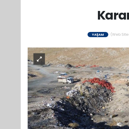
Kara
(Web Sitesi
YAŞAM