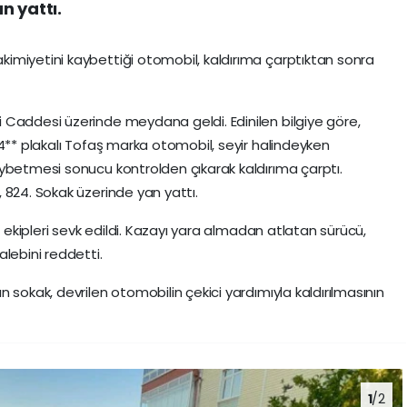
n yattı.
imiyetini kaybettiği otomobil, kaldırıma çarptıktan sonra
 Caddesi üzerinde meydana geldi. Edinilen bilgiye göre,
 4** plakalı Tofaş marka otomobil, seyir halindeyken
ybetmesi sonucu kontrolden çıkarak kaldırıma çarptı.
 824. Sokak üzerinde yan yattı.
s ekipleri sevk edildi. Kazayı yara almadan atlatan sürücü,
lebini reddetti.
 sokak, devrilen otomobilin çekici yardımıyla kaldırılmasının
1
/2