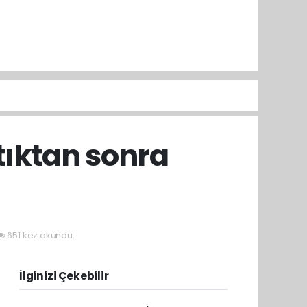
ıktan sonra
651 kez okundu.
İlginizi Çekebilir