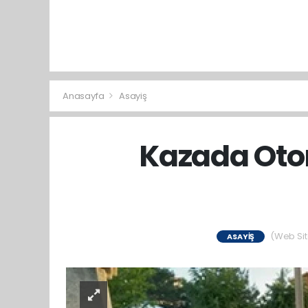
Anasayfa
Asayiş
Kazada Oto
(Web Site
ASAYIŞ