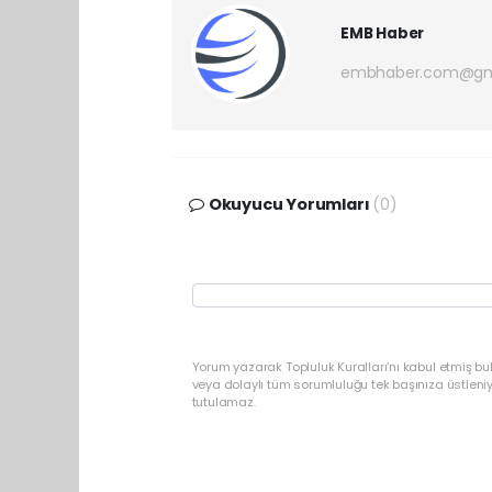
EMB Haber
embhaber.com@gm
Okuyucu Yorumları
(0)
Yorum yazarak Topluluk Kuralları’nı kabul etmiş b
veya dolaylı tüm sorumluluğu tek başınıza üstleni
tutulamaz.