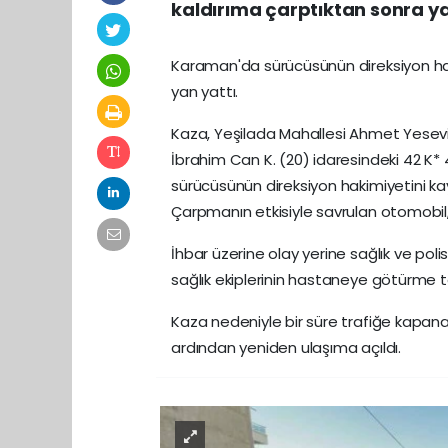
kaldırıma çarptıktan sonra ya
Karaman'da sürücüsünün direksiyon hak
yan yattı.
Kaza, Yeşilada Mahallesi Ahmet Yesevi
İbrahim Can K. (20) idaresindeki 42 K*
sürücüsünün direksiyon hakimiyetini ka
Çarpmanın etkisiyle savrulan otomobil,
İhbar üzerine olay yerine sağlık ve poli
sağlık ekiplerinin hastaneye götürme ta
Kaza nedeniyle bir süre trafiğe kapanan
ardından yeniden ulaşıma açıldı.