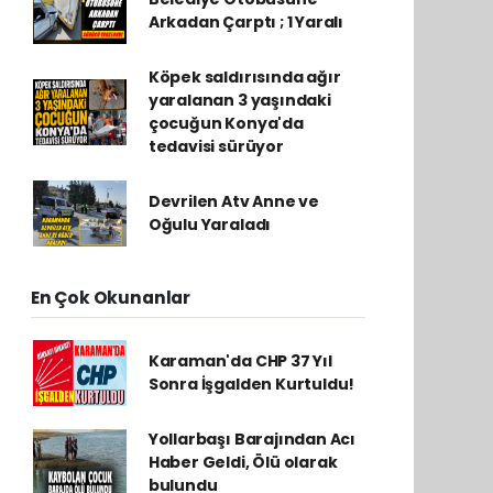
Arkadan Çarptı ; 1 Yaralı
Köpek saldırısında ağır
yaralanan 3 yaşındaki
çocuğun Konya'da
tedavisi sürüyor
Devrilen Atv Anne ve
Oğulu Yaraladı
En Çok Okunanlar
Karaman'da CHP 37 Yıl
Sonra İşgalden Kurtuldu!
Yollarbaşı Barajından Acı
Haber Geldi, Ölü olarak
bulundu