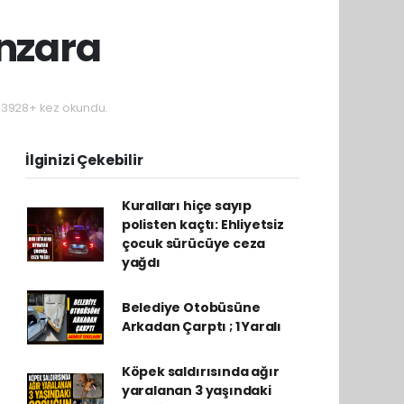
nzara
3928+ kez okundu.
İlginizi Çekebilir
Kuralları hiçe sayıp
polisten kaçtı: Ehliyetsiz
çocuk sürücüye ceza
yağdı
Belediye Otobüsüne
Arkadan Çarptı ; 1 Yaralı
Köpek saldırısında ağır
yaralanan 3 yaşındaki