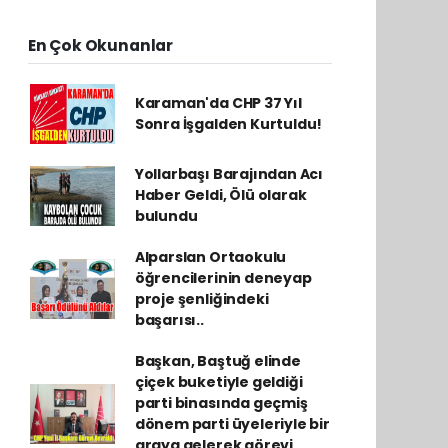
En Çok Okunanlar
Karaman'da CHP 37 Yıl
Sonra İşgalden Kurtuldu!
Yollarbaşı Barajından Acı
Haber Geldi, Ölü olarak
bulundu
Alparslan Ortaokulu
öğrencilerinin deneyap
proje şenliğindeki
başarısı..
Başkan, Baştuğ elinde
çiçek buketiyle geldiği
parti binasında geçmiş
dönem parti üyeleriyle bir
araya gelerek görevi