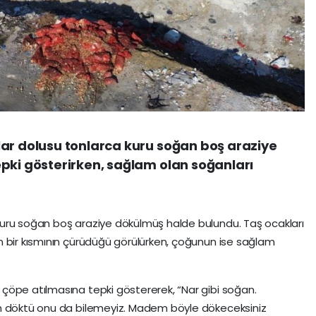
lar dolusu tonlarca kuru soğan boş araziye
pki gösterirken, sağlam olan soğanları
uru soğan boş araziye dökülmüş halde bulundu. Taş ocakları
n bir kısmının çürüdüğü görülürken, çoğunun ise sağlam
çöpe atılmasına tepki göstererek, “Nar gibi soğan.
im döktü onu da bilemeyiz. Madem böyle dökeceksiniz