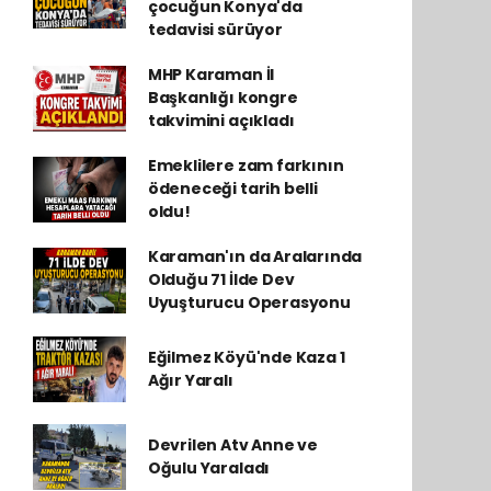
çocuğun Konya'da
tedavisi sürüyor
MHP Karaman İl
Başkanlığı kongre
takvimini açıkladı
Emeklilere zam farkının
ödeneceği tarih belli
oldu!
Karaman'ın da Aralarında
Olduğu 71 İlde Dev
Uyuşturucu Operasyonu
Eğilmez Köyü'nde Kaza 1
Ağır Yaralı
Devrilen Atv Anne ve
Oğulu Yaraladı