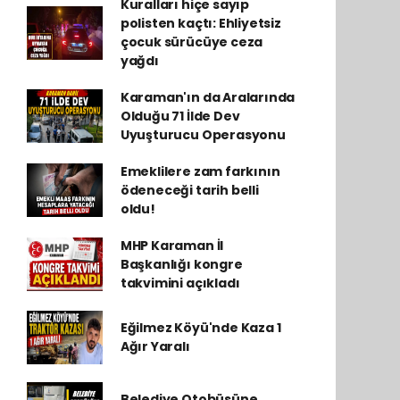
Kuralları hiçe sayıp
polisten kaçtı: Ehliyetsiz
çocuk sürücüye ceza
yağdı
Karaman'ın da Aralarında
Olduğu 71 İlde Dev
Uyuşturucu Operasyonu
Emeklilere zam farkının
ödeneceği tarih belli
oldu!
MHP Karaman İl
Başkanlığı kongre
takvimini açıkladı
Eğilmez Köyü'nde Kaza 1
Ağır Yaralı
Belediye Otobüsüne