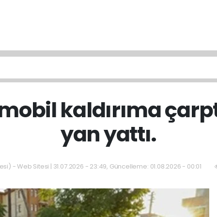
mobil kaldırıma çarpt
yan yattı.
si) - Web Sitesi | 31.07.2026 - 23:49, Güncelleme: 01.08.2026 - 00:01