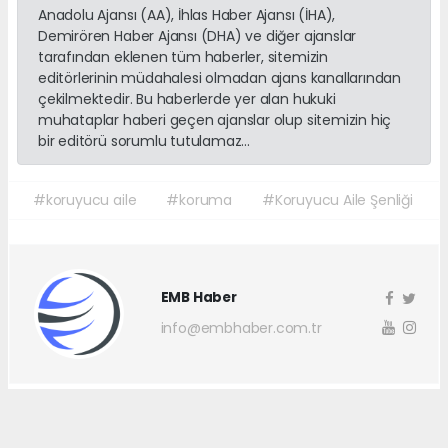
Anadolu Ajansı (AA), İhlas Haber Ajansı (İHA),
Demirören Haber Ajansı (DHA) ve diğer ajanslar
tarafından eklenen tüm haberler, sitemizin
editörlerinin müdahalesi olmadan ajans kanallarından
çekilmektedir. Bu haberlerde yer alan hukuki
muhataplar haberi geçen ajanslar olup sitemizin hiç
bir editörü sorumlu tutulamaz...
#koruyucu aile
#koruma
#Koruyucu Aile Şenliği
EMB Haber
info@embhaber.com.tr
Okuyucu Yorumları
(0)