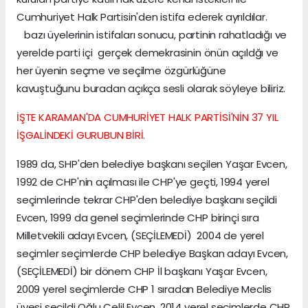
Cumhuriyet Halk Partisin'den istifa ederek ayrıldılar.
bazı üyelerinin istifaları sonucu, partinin rahatladığı ve
yerelde parti içi gerçek demekrasinin önün açıldğı ve
her üyenin seçme ve seçilme özgürlüğüne
kavuştuğunu buradan açıkça sesli olarak söyleye biliriz.
İŞTE KARAMAN'DA CUMHURİYET HALK PARTİSİ'NİN 37 YIL
İŞGALİNDEKİ GURUBUN BİRİ.
1989 da, SHP'den belediye başkanı seçilen Yaşar Evcen,
1992 de CHP'nin açılması ile CHP'ye geçti, 1994 yerel
seçimlerinde tekrar CHP'den belediye başkanı seçildi
Evcen, 1999 da genel seçimlerinde CHP birinçi sıra
Milletvekili adayı Evcen, (SEÇİLEMEDİ) 2004 de yerel
seçimler seçimlerde CHP belediye Başkan adayı Evcen,
(SEÇİLEMEDİ) bir dönem CHP İl başkanı Yaşar Evcen,
2009 yerel seçimlerde CHP 1 sıradan Belediye Meclis
üyesi seçildi Oğlu Celil Evcen, 2014 yerel seçimlerde CHP