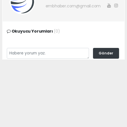
embhaber.com@gmail.com
Okuyucu Yorumları
(0)
Gönder
Yorum yazarak Topluluk Kuralları’nı kabul etmiş bulunuyor ve
embhaber.com.tr sitesine yaptığınız yorumunuzla ilgili doğrudan veya
dolaylı tüm sorumluluğu tek başınıza üstleniyorsunuz. Yazılan tüm
yorumlardan site yönetimi hiçbir şekilde sorumlu tutulamaz.
haber paketi
haber scripti
haber yazılımı
Tüm hakları saklı tutulmaktadır.Copyright 2026©