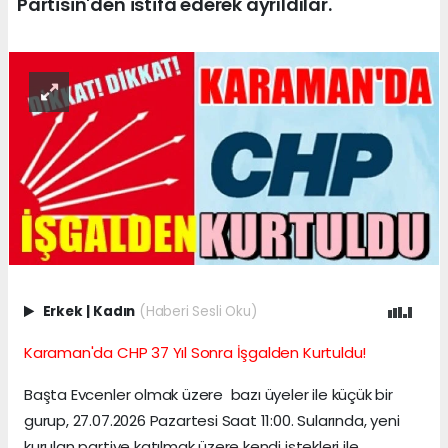
Partisin'den istifa ederek ayrıldılar.
Erkek
|
Kadın
(Haberi Sesli Oku)
Karaman'da CHP 37 Yıl Sonra İşgalden Kurtuldu!
Başta Evcenler olmak üzere bazı üyeler ile küçük bir
gurup, 27.07.2026 Pazartesi Saat 11:00. Sularında, yeni
kurulan partiye katılmak üzere kendi istekleri ile