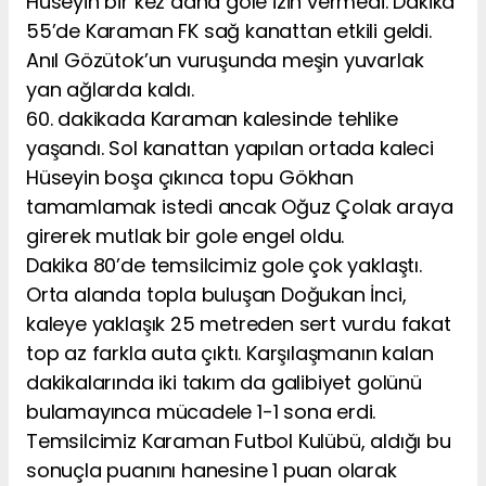
Hüseyin bir kez daha gole izin vermedi. Dakika
55’de Karaman FK sağ kanattan etkili geldi.
Anıl Gözütok’un vuruşunda meşin yuvarlak
yan ağlarda kaldı.
60. dakikada Karaman kalesinde tehlike
yaşandı. Sol kanattan yapılan ortada kaleci
Hüseyin boşa çıkınca topu Gökhan
tamamlamak istedi ancak Oğuz Çolak araya
girerek mutlak bir gole engel oldu.
Dakika 80’de temsilcimiz gole çok yaklaştı.
Orta alanda topla buluşan Doğukan İnci,
kaleye yaklaşık 25 metreden sert vurdu fakat
top az farkla auta çıktı. Karşılaşmanın kalan
dakikalarında iki takım da galibiyet golünü
bulamayınca mücadele 1-1 sona erdi.
Temsilcimiz Karaman Futbol Kulübü, aldığı bu
sonuçla puanını hanesine 1 puan olarak