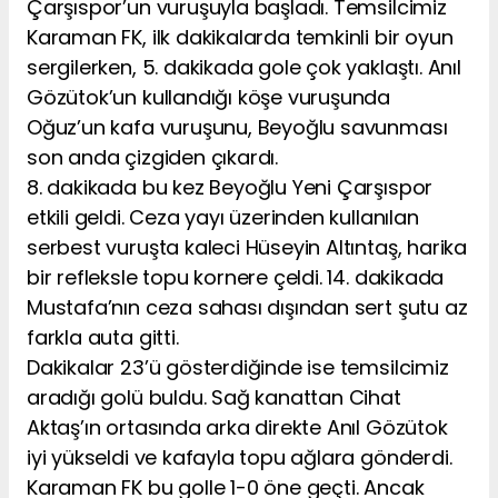
Çarşıspor’un vuruşuyla başladı. Temsilcimiz
Karaman FK, ilk dakikalarda temkinli bir oyun
sergilerken, 5. dakikada gole çok yaklaştı. Anıl
Gözütok’un kullandığı köşe vuruşunda
Oğuz’un kafa vuruşunu, Beyoğlu savunması
son anda çizgiden çıkardı.
8. dakikada bu kez Beyoğlu Yeni Çarşıspor
etkili geldi. Ceza yayı üzerinden kullanılan
serbest vuruşta kaleci Hüseyin Altıntaş, harika
bir refleksle topu kornere çeldi. 14. dakikada
Mustafa’nın ceza sahası dışından sert şutu az
farkla auta gitti.
Dakikalar 23’ü gösterdiğinde ise temsilcimiz
aradığı golü buldu. Sağ kanattan Cihat
Aktaş’ın ortasında arka direkte Anıl Gözütok
iyi yükseldi ve kafayla topu ağlara gönderdi.
Karaman FK bu golle 1-0 öne geçti. Ancak