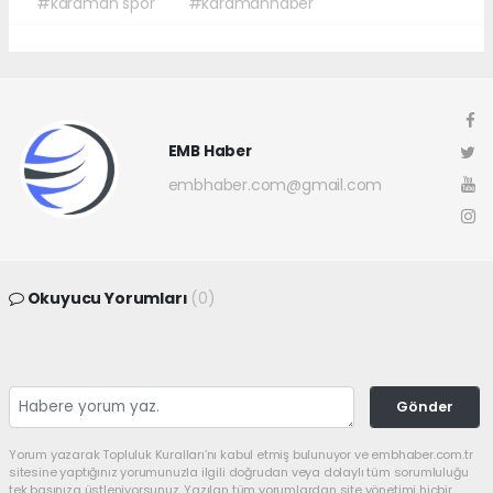
#karaman spor
#karamanhaber
EMB Haber
embhaber.com@gmail.com
Okuyucu Yorumları
(0)
Gönder
Yorum yazarak Topluluk Kuralları’nı kabul etmiş bulunuyor ve embhaber.com.tr
sitesine yaptığınız yorumunuzla ilgili doğrudan veya dolaylı tüm sorumluluğu
tek başınıza üstleniyorsunuz. Yazılan tüm yorumlardan site yönetimi hiçbir