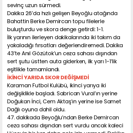
sevinç uzun sürmedi.
Dakika 26’da hızlı gelişen Beyoğlu atağında
Bahattin Berke Demircan topu filelerle
buluşturdu ve skora denge getirdi: 1-1.
İlk yarının ilerleyen dakikalarında iki takım da
yakaladığı fırsatları değerlendiremedi. Dakika
43’te Anıl Gözütok’un ceza sahası dışından
sert şutu üstten auta giderken, ilk yarı 1-1’lik
eşitlikle tamamlandı.
İKİNCİ YARIDA SKOR DEĞİŞMEDİ
Karaman Futbol Kulübü, ikinci yarıya iki
değişiklikle başladı. Sabrican Vural’ın yerine
Doğukan İnci, Cem Aktaş’ın yerine ise Samet
Dağlı oyuna dahil oldu.
47. dakikada Beyoğlu’ndan Berke Demircan
ceza sahası dışından sert vurdu ancak kaleci