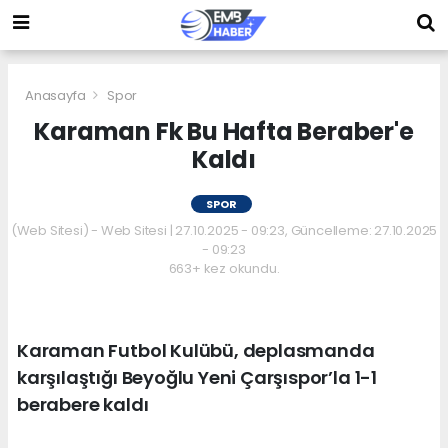
Anasayfa
Spor
Karaman Fk Bu Hafta Beraber'e
Kaldı
SPOR
(Web Sitesi) - Web Sitesi | 27.10.2025 - 09:23, Güncelleme: 27.10.2025
- 09:23
663+ kez okundu.
Karaman Futbol Kulübü, deplasmanda
karşılaştığı Beyoğlu Yeni Çarşıspor’la 1-1
berabere kaldı