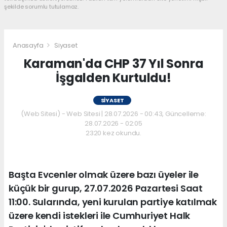
şekilde sorumlu tutulamaz.
Anasayfa
Siyaset
Karaman'da CHP 37 Yıl Sonra
İşgalden Kurtuldu!
SIYASET
(Web Sitesi) - Web Sitesi | 28.07.2026 - 00:43, Güncelleme:
28.07.2026 - 02:05
2320 kez okundu.
Başta Evcenler olmak üzere bazı üyeler ile
küçük bir gurup, 27.07.2026 Pazartesi Saat
11:00. Sularında, yeni kurulan partiye katılmak
üzere kendi istekleri ile Cumhuriyet Halk