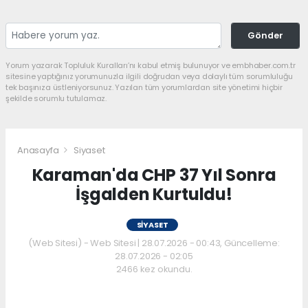
Gönder
Yorum yazarak Topluluk Kuralları’nı kabul etmiş bulunuyor ve embhaber.com.tr
sitesine yaptığınız yorumunuzla ilgili doğrudan veya dolaylı tüm sorumluluğu
tek başınıza üstleniyorsunuz. Yazılan tüm yorumlardan site yönetimi hiçbir
şekilde sorumlu tutulamaz.
Anasayfa
Siyaset
Karaman'da CHP 37 Yıl Sonra
İşgalden Kurtuldu!
SIYASET
(Web Sitesi) - Web Sitesi | 28.07.2026 - 00:43, Güncelleme:
28.07.2026 - 02:05
2466 kez okundu.