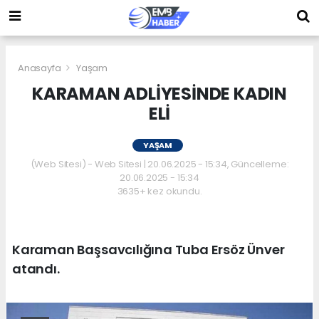
Anasayfa
Yaşam
KARAMAN ADLİYESİNDE KADIN
ELİ
YAŞAM
(Web Sitesi) - Web Sitesi | 20.06.2025 - 15:34, Güncelleme:
20.06.2025 - 15:34
3635+ kez okundu.
Karaman Başsavcılığına Tuba Ersöz Ünver
atandı.