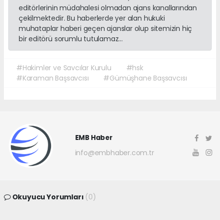
editörlerinin müdahalesi olmadan ajans kanallarından
çekilmektedir. Bu haberlerde yer alan hukuki
muhataplar haberi geçen ajanslar olup sitemizin hiç
bir editörü sorumlu tutulamaz...
#Hakimler ve Savcılar Kurulu
#hsk
#Karaman Başsavcısı
#Gümüşhane Başsavcısı
EMB Haber
info@embhaber.com.tr
Okuyucu Yorumları
(0)