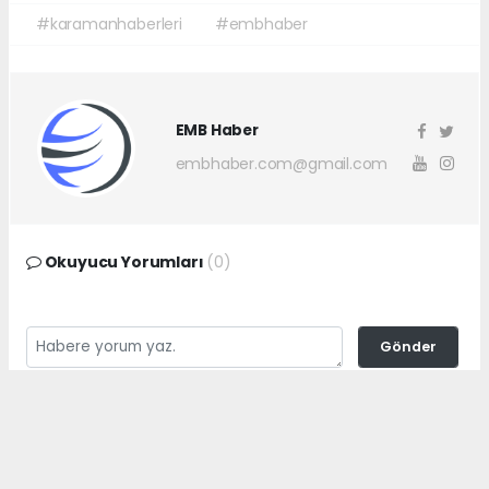
#karamanhaberleri
#embhaber
EMB Haber
embhaber.com@gmail.com
Okuyucu Yorumları
(0)
Gönder
Yorum yazarak Topluluk Kuralları’nı kabul etmiş bulunuyor ve
embhaber.com.tr sitesine yaptığınız yorumunuzla ilgili doğrudan veya
dolaylı tüm sorumluluğu tek başınıza üstleniyorsunuz. Yazılan tüm
yorumlardan site yönetimi hiçbir şekilde sorumlu tutulamaz.