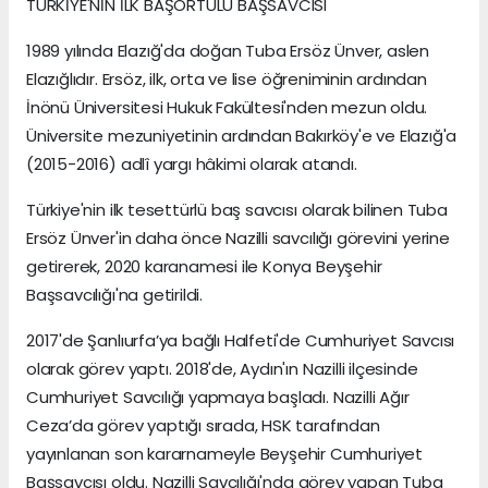
TÜRKİYE'NİN İLK BAŞÖRTÜLÜ BAŞSAVCISI
1989 yılında Elazığ'da doğan Tuba Ersöz Ünver, aslen
Elazığlıdır. Ersöz, ilk, orta ve lise öğreniminin ardından
İnönü Üniversitesi Hukuk Fakültesi'nden mezun oldu.
Üniversite mezuniyetinin ardından Bakırköy'e ve Elazığ'a
(2015-2016) adlî yargı hâkimi olarak atandı.
Türkiye'nin ilk tesettürlü baş savcısı olarak bilinen Tuba
Ersöz Ünver'in daha önce Nazilli savcılığı görevini yerine
getirerek, 2020 karanamesi ile Konya Beyşehir
Başsavcılığı'na getirildi.
2017'de Şanlıurfa’ya bağlı Halfeti'de Cumhuriyet Savcısı
olarak görev yaptı. 2018'de, Aydın'ın Nazilli ilçesinde
Cumhuriyet Savcılığı yapmaya başladı. Nazilli Ağır
Ceza’da görev yaptığı sırada, HSK tarafından
yayınlanan son kararnameyle Beyşehir Cumhuriyet
Başsavcısı oldu. Nazilli Savcılığı'nda görev yapan Tuba