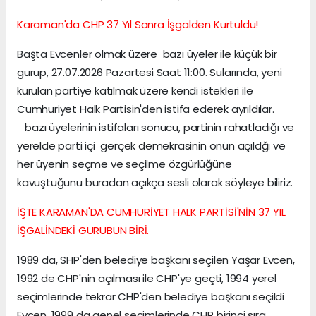
Karaman'da CHP 37 Yıl Sonra İşgalden Kurtuldu!
Başta Evcenler olmak üzere bazı üyeler ile küçük bir
gurup, 27.07.2026 Pazartesi Saat 11:00. Sularında, yeni
kurulan partiye katılmak üzere kendi istekleri ile
Cumhuriyet Halk Partisin'den istifa ederek ayrıldılar.
bazı üyelerinin istifaları sonucu, partinin rahatladığı ve
yerelde parti içi gerçek demekrasinin önün açıldğı ve
her üyenin seçme ve seçilme özgürlüğüne
kavuştuğunu buradan açıkça sesli olarak söyleye biliriz.
İŞTE KARAMAN'DA CUMHURİYET HALK PARTİSİ'NİN 37 YIL
İŞGALİNDEKİ GURUBUN BİRİ.
1989 da, SHP'den belediye başkanı seçilen Yaşar Evcen,
1992 de CHP'nin açılması ile CHP'ye geçti, 1994 yerel
seçimlerinde tekrar CHP'den belediye başkanı seçildi
Evcen, 1999 da genel seçimlerinde CHP birinçi sıra