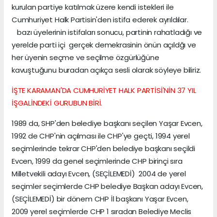
kurulan partiye katılmak üzere kendi istekleri ile
Cumhuriyet Halk Partisin'den istifa ederek ayrıldılar.
bazı üyelerinin istifaları sonucu, partinin rahatladığı ve
yerelde parti içi gerçek demekrasinin önün açıldğı ve
her üyenin seçme ve seçilme özgürlüğüne
kavuştuğunu buradan açıkça sesli olarak söyleye biliriz.
İŞTE KARAMAN'DA CUMHURİYET HALK PARTİSİ'NİN 37 YIL
İŞGALİNDEKİ GURUBUN BİRİ.
1989 da, SHP'den belediye başkanı seçilen Yaşar Evcen,
1992 de CHP'nin açılması ile CHP'ye geçti, 1994 yerel
seçimlerinde tekrar CHP'den belediye başkanı seçildi
Evcen, 1999 da genel seçimlerinde CHP birinçi sıra
Milletvekili adayı Evcen, (SEÇİLEMEDİ) 2004 de yerel
seçimler seçimlerde CHP belediye Başkan adayı Evcen,
(SEÇİLEMEDİ) bir dönem CHP İl başkanı Yaşar Evcen,
2009 yerel seçimlerde CHP 1 sıradan Belediye Meclis