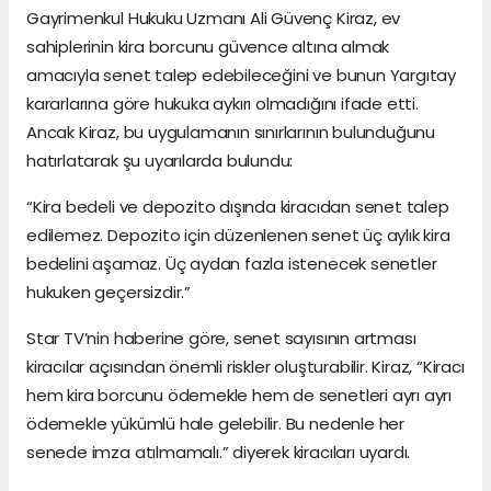
Gayrimenkul Hukuku Uzmanı Ali Güvenç Kiraz, ev
sahiplerinin kira borcunu güvence altına almak
amacıyla senet talep edebileceğini ve bunun Yargıtay
kararlarına göre hukuka aykırı olmadığını ifade etti.
Ancak Kiraz, bu uygulamanın sınırlarının bulunduğunu
hatırlatarak şu uyarılarda bulundu:
“Kira bedeli ve depozito dışında kiracıdan senet talep
edilemez. Depozito için düzenlenen senet üç aylık kira
bedelini aşamaz. Üç aydan fazla istenecek senetler
hukuken geçersizdir.”
Star TV’nin haberine göre, senet sayısının artması
kiracılar açısından önemli riskler oluşturabilir. Kiraz, “Kiracı
hem kira borcunu ödemekle hem de senetleri ayrı ayrı
ödemekle yükümlü hale gelebilir. Bu nedenle her
senede imza atılmamalı.” diyerek kiracıları uyardı.