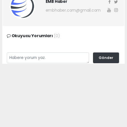
EMB Haber
embhaber.com@gmail.com
Okuyucu Yorumları
(0)
Gönder
Yorum yazarak Topluluk Kuralları’nı kabul etmiş bulunuyor ve
embhaber.com.tr sitesine yaptığınız yorumunuzla ilgili doğrudan veya
dolaylı tüm sorumluluğu tek başınıza üstleniyorsunuz. Yazılan tüm
yorumlardan site yönetimi hiçbir şekilde sorumlu tutulamaz.
haber paketi
haber scripti
haber yazılımı