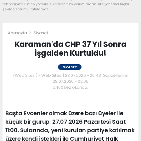
tek başınıza üstleniyorsunuz. Yazılan tüm yorumlardan site yönetimi hiçbir
şekilde sorumlu tutulamaz.
Anasayfa
Siyaset
Karaman'da CHP 37 Yıl Sonra
İşgalden Kurtuldu!
SIYASET
(Web Sitesi) - Web Sitesi | 28.07.2026 - 00:43, Güncelleme:
28.07.2026 - 02:05
2400 kez okundu.
Başta Evcenler olmak üzere bazı üyeler ile
küçük bir gurup, 27.07.2026 Pazartesi Saat
11:00. Sularında, yeni kurulan partiye katılmak
üzere kendi istekleri ile Cumhuriyet Halk