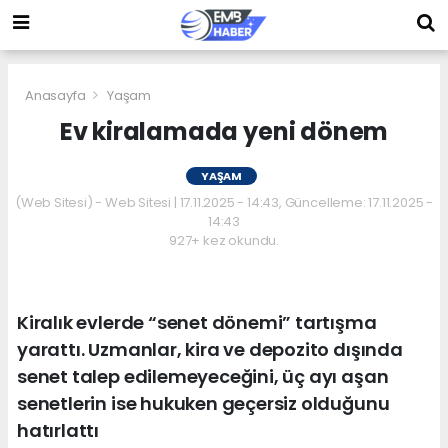
Anasayfa
Yaşam
Ev kiralamada yeni dönem
YAŞAM
(Web Sitesi) - Web Sitesi | 17.11.2025 - 14:43, Güncelleme: 17.11.2025 -
14:43
927+ kez okundu.
Kiralık evlerde “senet dönemi” tartışma
yarattı. Uzmanlar, kira ve depozito dışında
senet talep edilemeyeceğini, üç ayı aşan
senetlerin ise hukuken geçersiz olduğunu
hatırlattı