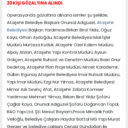
20 KİŞİ GÖZALTINA ALINDI
Operasyonda gözaltına alınana isimler şu şekilde;
Ataşehir Belediye Başkanı Onursal Adıgüzel,
Ataşehir
Belediyesi
Başkan Yardımcısı Birkan Birol Yıldız, Oğuz
Kaya, Orhan Aydoğdu, Ataşehir Belediyesi Mali İşler
Müdürü Mürteza Kutluk, Ataşehir Özel Kalem Müdürü
Alpay Arslan, Ataşehir Yapı Kontrol Müdürü Aysun
Gökçen, Ataşehir Ruhsat ve Denetim Müdürü Basri Onur
Dedetaş, Ataşehir Plan Proje Müdürü Nimet Karademir,
Gülbin Ergünay Ataşehir Belediyesi İmar Ruhsat Müdürü,
Yapı İmar Müdürü Ezgi Nur Yılmaz, Ataşehir Belediyesi
Mimar Aslı Sevinç Afat, Ataşehir Zabıta Komiser
Yardımcısı Mehmet Yılmaz, Birkan Birol Yıldız Şoförü
Çağlar Kaya, Onursal Adıgüzel Şoförü Doğancan Topal,
BAO Yapı Ltd. Şti. Mesut Bayram,Proce Mimarlık Fatih
Velioğlu, Belediye Çalışanı Haydar Battal MG Yapı Murat
Gerger ve belediye çalışanı Cengiz Gündoğan ile