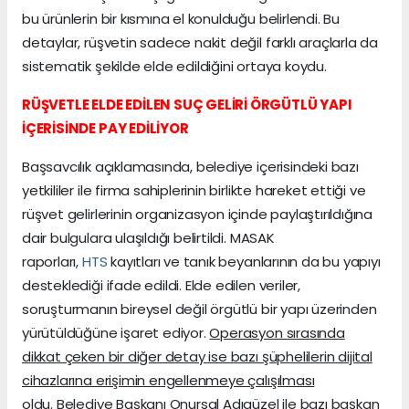
bu ürünlerin bir kısmına el konulduğu belirlendi. Bu
detaylar, rüşvetin sadece nakit değil farklı araçlarla da
sistematik şekilde elde edildiğini ortaya koydu.
RÜŞVETLE ELDE EDİLEN SUÇ GELİRİ ÖRGÜTLÜ YAPI
İÇERİSİNDE PAY EDİLİYOR
Başsavcılık açıklamasında, belediye içerisindeki bazı
yetkililer ile firma sahiplerinin birlikte hareket ettiği ve
rüşvet gelirlerinin organizasyon içinde paylaştırıldığına
dair bulgulara ulaşıldığı belirtildi. MASAK
raporları,
HTS
kayıtları ve tanık beyanlarının da bu yapıyı
desteklediği ifade edildi. Elde edilen veriler,
soruşturmanın bireysel değil örgütlü bir yapı üzerinden
yürütüldüğüne işaret ediyor.
Operasyon sırasında
dikkat çeken bir diğer detay ise bazı şüphelilerin dijital
cihazlarına erişimin engellenmeye çalışılması
oldu.
Belediye Başkanı Onursal Adıgüzel ile bazı başkan