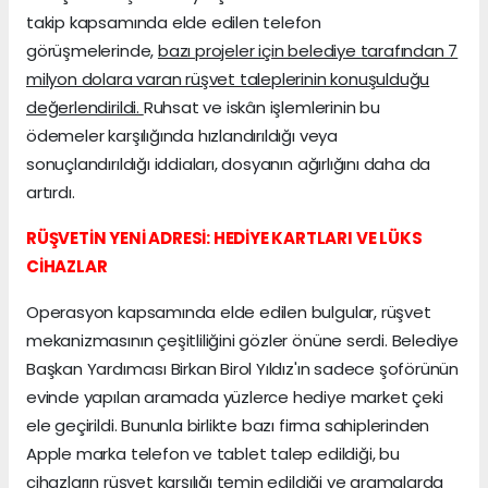
takip kapsamında elde edilen telefon
görüşmelerinde,
bazı projeler için belediye tarafından 7
milyon dolara varan rüşvet taleplerinin konuşulduğu
değerlendirildi.
Ruhsat ve iskân işlemlerinin bu
ödemeler karşılığında hızlandırıldığı veya
sonuçlandırıldığı iddiaları, dosyanın ağırlığını daha da
artırdı.
RÜŞVETİN YENİ ADRESİ: HEDİYE KARTLARI VE LÜKS
CİHAZLAR
Operasyon kapsamında elde edilen bulgular, rüşvet
mekanizmasının çeşitliliğini gözler önüne serdi. Belediye
Başkan Yardımcısı Birkan Birol Yıldız'ın sadece şoförünün
evinde yapılan aramada yüzlerce hediye market çeki
ele geçirildi. Bununla birlikte bazı firma sahiplerinden
Apple marka telefon ve tablet talep edildiği, bu
cihazların rüşvet karşılığı temin edildiği ve aramalarda