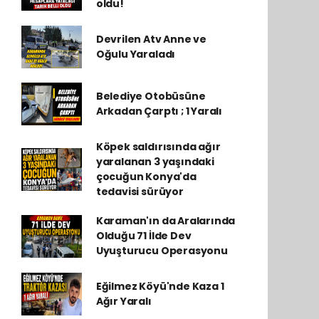
oldu!
Devrilen Atv Anne ve
Oğulu Yaraladı
Belediye Otobüsüne
Arkadan Çarptı ; 1 Yaralı
Köpek saldırısında ağır
yaralanan 3 yaşındaki
çocuğun Konya'da
tedavisi sürüyor
Karaman'ın da Aralarında
Olduğu 71 İlde Dev
Uyuşturucu Operasyonu
Eğilmez Köyü'nde Kaza 1
Ağır Yaralı