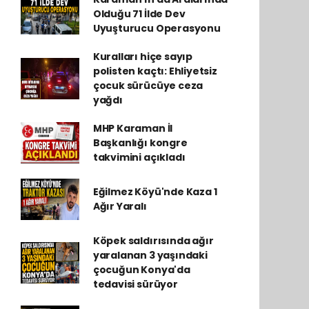
Olduğu 71 İlde Dev
Uyuşturucu Operasyonu
Kuralları hiçe sayıp
polisten kaçtı: Ehliyetsiz
çocuk sürücüye ceza
yağdı
MHP Karaman İl
Başkanlığı kongre
takvimini açıkladı
Eğilmez Köyü'nde Kaza 1
Ağır Yaralı
Köpek saldırısında ağır
yaralanan 3 yaşındaki
çocuğun Konya'da
tedavisi sürüyor