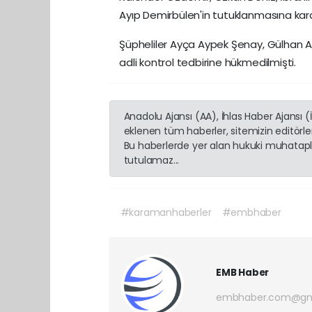
Ayıp Demirbülen'in tutuklanmasına karar
Şüpheliler Ayça Aypek Şenay, Gülhan 
adli kontrol tedbirine hükmedilmişti.
Anadolu Ajansı (AA), İhlas Haber Ajansı 
eklenen tüm haberler, sitemizin editörl
Bu haberlerde yer alan hukuki muhatapla
tutulamaz...
#karamanhaberler
#embhaber
EMB Haber
embhaber.com@gm