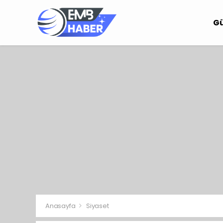
G
Anasayfa
Siyaset