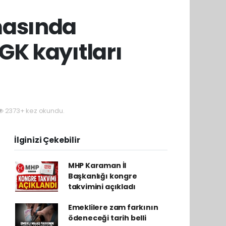
masında
GK kayıtları
2373+ kez okundu.
İlginizi Çekebilir
MHP Karaman İl
Başkanlığı kongre
takvimini açıkladı
Emeklilere zam farkının
ödeneceği tarih belli