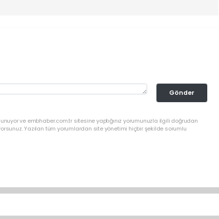
Gönder
ulunuyor ve embhaber.com.tr sitesine yaptığınız yorumunuzla ilgili doğrudan
yorsunuz. Yazılan tüm yorumlardan site yönetimi hiçbir şekilde sorumlu