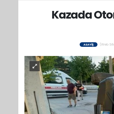
Kazada Oto
(Web Site
ASAYIŞ