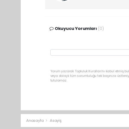
Okuyucu Yorumları
(0)
Yorum yazarak Topluluk Kuralları’nı kabul etmiş b
veya dolaylı tüm sorumluluğu tek başınıza üstleni
tutulamaz.
Anasayfa
Asayiş