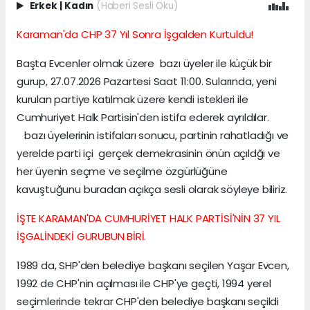
Erkek
|
Kadın
(Haberi Sesli Oku)
Karaman'da CHP 37 Yıl Sonra İşgalden Kurtuldu!
Başta Evcenler olmak üzere bazı üyeler ile küçük bir
gurup, 27.07.2026 Pazartesi Saat 11:00. Sularında, yeni
kurulan partiye katılmak üzere kendi istekleri ile
Cumhuriyet Halk Partisin'den istifa ederek ayrıldılar.
bazı üyelerinin istifaları sonucu, partinin rahatladığı ve
yerelde parti içi gerçek demekrasinin önün açıldğı ve
her üyenin seçme ve seçilme özgürlüğüne
kavuştuğunu buradan açıkça sesli olarak söyleye biliriz.
İŞTE KARAMAN'DA CUMHURİYET HALK PARTİSİ'NİN 37 YIL
İŞGALİNDEKİ GURUBUN BİRİ.
1989 da, SHP'den belediye başkanı seçilen Yaşar Evcen,
1992 de CHP'nin açılması ile CHP'ye geçti, 1994 yerel
seçimlerinde tekrar CHP'den belediye başkanı seçildi