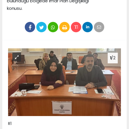
bulunduğu bölgede İmar Plan Değişikliği
konusu.
1
/2
R1