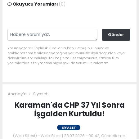
Okuyucu Yorumları
(0)
Gönder
Yorum yazarak Topluluk Kuralları’nı kabul etmiş bulunuyor ve
embhaber.com.tr sitesine yaptığınız yorumunuzla ilgili doğrudan veya
dolaylı tüm sorumluluğu tek başınıza üstleniyorsunuz. Yazılan tüm
yorumlardan site yönetimi hiçbir şekilde sorumlu tutulamaz.
Anasayfa
Siyaset
Karaman'da CHP 37 Yıl Sonra
İşgalden Kurtuldu!
SIYASET
(Web Sitesi) - Web Sitesi | 28.07.2026 - 00:43, Güncelleme: