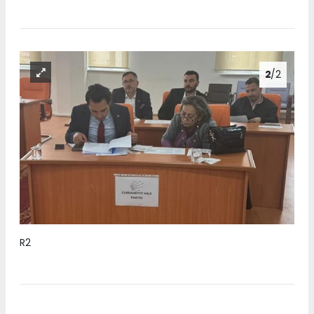
2
/2
R2