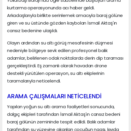
Yollarbaşı Barajı'nda öğle saatlerinde başlayan arama
kurtarma operasyonunda acı haber geldi.
Arkadaşlarıyla birlikte serinlemek amacıyla baraj gölüne
giren ve su üstünde gözden kaybolan İsmail Aktaş'ın
cansız bedenine ulaşıldı.
Olayın ardından su altı görüş mesafesinin düşmesi
nedeniyle bölgeye sevk edilen profesyonel balık
adamlar, belirlenen odak noktalarda derin dip taraması
gerçekleştirdi. Eş zamanlı olarak havadan drone
destekli yürütülen operasyon, su altı ekiplerinin
taramalarıyla neticelendi.
ARAMA ÇALIŞMALARI NETİCELENDİ
Yapılan yoğun su altı arama faaliyetleri sonucunda,
dalgıç ekipleri tarafından İsmail Aktaş'ın cansız bedeni
baraj gölünün zemininde tespit edildi. Balık adamlar
tarafından su yüzeyine çıkarılan çocuğun naaşı, kıyıda