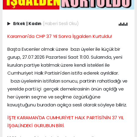
Erkek
|
Kadın
(Haberi Sesli Oku)
Karaman'da CHP 37 Yıl Sonra İşgalden Kurtuldu!
Başta Evcenler olmak üzere bazı üyeler ile küçük bir
gurup, 27.07.2026 Pazartesi Saat 11:00. Sularında, yeni
kurulan partiye katılmak üzere kendi istekleri ile
Cumhuriyet Halk Partisin'den istifa ederek ayrıldılar.
bazı üyelerinin istifaları sonucu, partinin rahatladığı ve
yerelde parti içi gerçek demekrasinin önün açıldğı ve
her üyenin seçme ve seçilme özgürlüğüne
kavuştuğunu buradan açıkça sesli olarak söyleye biliriz.
İŞTE KARAMAN'DA CUMHURİYET HALK PARTİSİ'NİN 37 YIL
İŞGALİNDEKİ GURUBUN BİRİ.