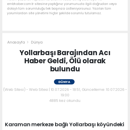
embhaber.com.tr sitesine yaptığınız yorumunuzla ilgili doğrudan veya
dolaylı tüm sorumluluğu tek başınıza üstleniyorsunuz. Yazılan tüm
yorumlardan site yönetimi hiçbir şekilde sorumlu tutulamaz.
Anasayfa
Dünya
Yollarbaşı Barajından Acı
Haber Geldi, Ölü olarak
bulundu
DÜNYA
(Web Sitesi) - Web Sitesi | 10.07.2026 - 18:51, Güncelleme: 10.07.2026 -
19:00
4885 kez okundu.
Karaman merkeze bağlı Yollarbaşı köyündeki