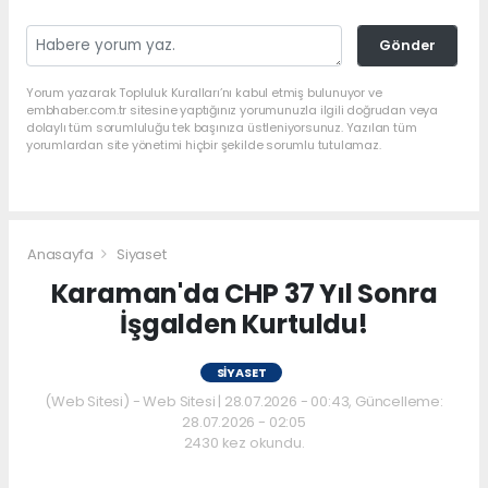
Gönder
Yorum yazarak Topluluk Kuralları’nı kabul etmiş bulunuyor ve
embhaber.com.tr sitesine yaptığınız yorumunuzla ilgili doğrudan veya
dolaylı tüm sorumluluğu tek başınıza üstleniyorsunuz. Yazılan tüm
yorumlardan site yönetimi hiçbir şekilde sorumlu tutulamaz.
Anasayfa
Siyaset
Karaman'da CHP 37 Yıl Sonra
İşgalden Kurtuldu!
SIYASET
(Web Sitesi) - Web Sitesi | 28.07.2026 - 00:43, Güncelleme:
28.07.2026 - 02:05
2430 kez okundu.