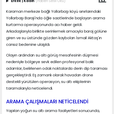
Erkek
|
Kadın
(Haberi Sesli Oku)
Karaman merkeze bağlı Yollarbaşı köyü sınırlarındaki
Yollarbaşı Barajı'nda öğle saatlerinde başlayan arama
kurtarma operasyonunda acı haber geldi.
Arkadaşlarıyla birlikte serinlemek amacıyla baraj gölüne
giren ve su üstünde gözden kaybolan İsmail Aktaş'ın
cansız bedenine ulaşıldı.
Olayın ardından su altı görüş mesafesinin düşmesi
nedeniyle bölgeye sevk edilen profesyonel balık
adamlar, belirlenen odak noktalarda derin dip taraması
gerçekleştirdi. Eş zamanlı olarak havadan drone
destekli yürütülen operasyon, su altı ekiplerinin
taramalarıyla neticelendi.
ARAMA ÇALIŞMALARI NETİCELENDİ
Yapılan yoğun su altı arama faaliyetleri sonucunda,