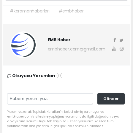
#karamanhaberleri
#embhaber
EMB Haber
embhaber.com@gmail.com
Okuyucu Yorumları
(0)
Gönder
Yorum yazarak Topluluk Kuralları’nı kabul etmiş bulunuyor ve
embhaber.com.tr sitesine yaptığınız yorumunuzla ilgili doğrudan veya
dolaylı tüm sorumluluğu tek başınıza üstleniyorsunuz. Yazılan tüm
yorumlardan site yönetimi hiçbir şekilde sorumlu tutulamaz.