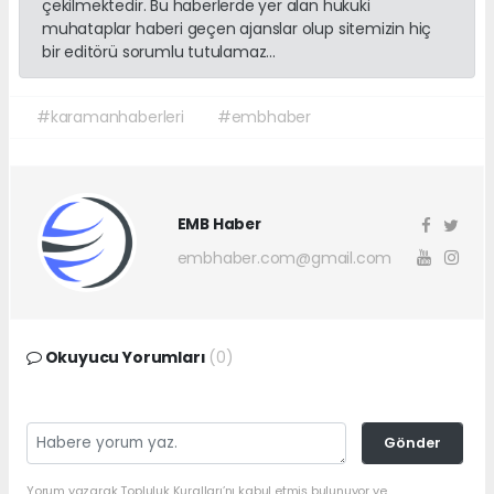
çekilmektedir. Bu haberlerde yer alan hukuki
muhataplar haberi geçen ajanslar olup sitemizin hiç
bir editörü sorumlu tutulamaz...
#karamanhaberleri
#embhaber
EMB Haber
embhaber.com@gmail.com
Okuyucu Yorumları
(0)
Gönder
Yorum yazarak Topluluk Kuralları’nı kabul etmiş bulunuyor ve