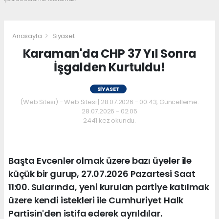
Anasayfa
Siyaset
Karaman'da CHP 37 Yıl Sonra
İşgalden Kurtuldu!
SIYASET
(Web Sitesi) - Web Sitesi | 28.07.2026 - 00:43, Güncelleme:
28.07.2026 - 02:05
2441 kez okundu.
Başta Evcenler olmak üzere bazı üyeler ile
küçük bir gurup, 27.07.2026 Pazartesi Saat
11:00. Sularında, yeni kurulan partiye katılmak
üzere kendi istekleri ile Cumhuriyet Halk
Partisin'den istifa ederek ayrıldılar.