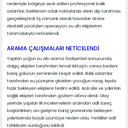
nedeniyle bölgeye sevk edilen profesyonel balık
adamlar, belirlenen odak noktalarda derin dip taraması
gerçekleştirdi. Eş zamanlı olarak havadan drone
destekli yürütülen operasyon, su altı ekiplerinin
taramalarıyla neticelendi.
ARAMA ÇALIŞMALARI NETİCELENDİ
Yapılan yoğun su altı arama faaliyetleri sonucunda,
dalgıç ekipleri tarafından İsmail Aktaş'ın cansız bedeni
baraj gölünün zemininde tespit edildi. Balık adamlar
tarafından su yüzeyine çıkarılan çocuğun naaşı, kıyıda
hazır bekleyen ekiplere teslim edildi. Acılı aile ve yakınları
sağlık ekipleri tarafından gözlem altına alındı. Olay
yerinde yapılan ilk incelemelerin ardından adli süreç
başlatılırken, acı gelişme baraj çevresinde bekleyen
yakınlarında büyük üzüntüye neden oldu. Yetkililer adli
tahkikatın sürdüğünü bildirdi.