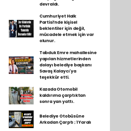
devraldı.
Cumhuriyet Halk
Partisi’nde kişisel
beklentiler için değil,
mücadele etmek için var
olunur.
Tabduk Emre mahallesine
yapılan hizmetlerinden
dolayı belediye başkanı
Savaş Kalaycı'ya
teşekkür etti.
Kazada Otomobil
kaldırıma çarptıktan
sonra yan yattı.
Belediye Otobüsüne
Arkadan Çarptı ; 1 Yaralı