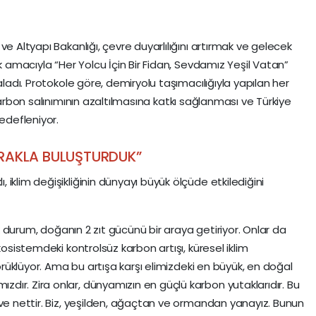
e Altyapı Bakanlığı, çevre duyarlılığını artırmak ve gelecek
ak amacıyla “Her Yolcu İçin Bir Fidan, Sevdamız Yeşil Vatan”
aladı. Protokole göre, demiryolu taşımacılığıyla yapılan her
arbon salınımının azaltılmasına katkı sağlanması ve Türkiye
hedefleniyor.
PRAKLA BULUŞTURDUK”
iklim değişikliğinin dünyayı büyük ölçüde etkilediğini
tik durum, doğanın 2 zıt gücünü bir araya getiriyor. Onlar da
kosistemdeki kontrolsüz karbon artışı, küresel iklim
körüklüyor. Ama bu artışa karşı elimizdeki en büyük, en doğal
ır. Zira onlar, dünyamızın en güçlü karbon yutaklarıdır. Bu
 ve nettir. Biz, yeşilden, ağaçtan ve ormandan yanayız. Bunun