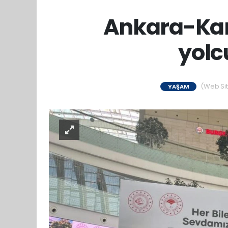
Ankara-Ka
yolc
(Web Site
YAŞAM