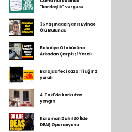
Cuma hutbesinde
"kardeşlik" vurgusu
35 Yaşındaki Şahıs Evinde
Ölü Bulundu
Belediye Otobüsüne
Arkadan Çarptı ; 1 Yaralı
Barajda feci kaza: 1'i ağır 2
yaralı
4. Toki'de korkutan
yangın
Karaman Dahil 30 İlde
DEAŞ Operasyonu