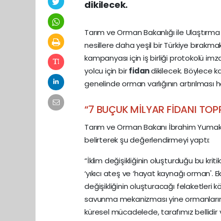
dikilecek.
Tarım ve Orman Bakanlığı ile Ulaştırma v
nesillere daha yeşil bir Türkiye bırakm
kampanyası için iş birliği protokolü imz
yolcu için bir
fidan
dikilecek. Böylece k
genelinde orman varlığının artırılması 
“7 BUÇUK MİLYAR FİDANI TO
Tarım ve Orman Bakanı İbrahim Yumaklı, 
belirterek şu değerlendirmeyi yaptı:
“İklim değişikliğinin oluşturduğu bu kri
‘yıkıcı ateş ve ‘hayat kaynağı orman'. E
değişikliğinin oluşturacağı felaketleri 
savunma mekanizması yine ormanlarımızd
küresel mücadelede, tarafımız bellidir