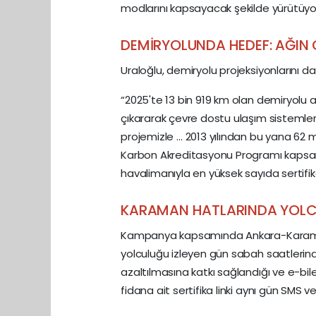
modlarını kapsayacak şekilde yürütüyo
DEMİRYOLUNDA HEDEF: AĞIN 
Uraloğlu, demiryolu projeksiyonlarını da
“2025'te 13 bin 919 km olan demiryolu a
çıkararak çevre dostu ulaşım sistemle
projemizle … 2013 yılından bu yana 62 
Karbon Akreditasyonu Programı kapsam
havalimanıyla en yüksek sayıda sertifi
KARAMAN HATLARINDA YOLCUY
Kampanya kapsamında Ankara-Karam
yolculuğu izleyen gün sabah saatleri
azaltılmasına katkı sağlandığı ve e-bile
fidana ait sertifika linki aynı gün SMS v