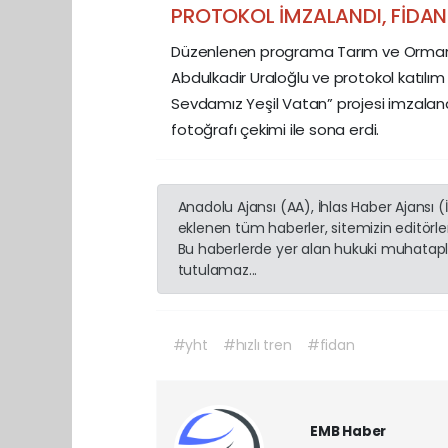
PROTOKOL İMZALANDI, FİDAN
Düzenlenen programa Tarım ve Orman B
Abdulkadir Uraloğlu ve protokol katılım s
Sevdamız Yeşil Vatan” projesi imzalan
fotoğrafı çekimi ile sona erdi.
Anadolu Ajansı (AA), İhlas Haber Ajansı 
eklenen tüm haberler, sitemizin editörl
Bu haberlerde yer alan hukuki muhatapla
tutulamaz...
#yht
#hızlı tren
#fidan
EMB Haber