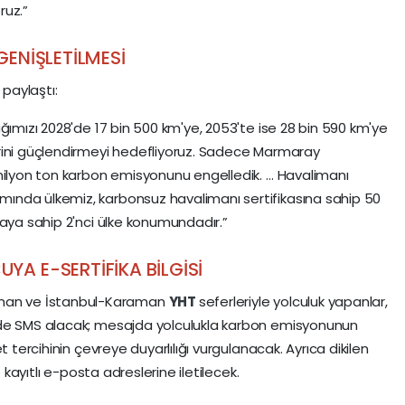
ruz.”
GENİŞLETİLMESİ
 paylaştı:
ğımızı 2028'de 17 bin 500 km'ye, 2053'te ise 28 bin 590 km'ye
rini güçlendirmeyi hedefliyoruz. Sadece Marmaray
milyon ton karbon emisyonunu engelledik. … Havalimanı
ında ülkemiz, karbonsuz havalimanı sertifikasına sahip 50
kaya sahip 2'nci ülke konumundadır.”
A E-SERTİFİKA BİLGİSİ
an ve İstanbul-Karaman
YHT
seferleriyle yolculuk yapanlar,
nde SMS alacak; mesajda yolculukla karbon emisyonunun
t tercihinin çevreye duyarlılığı vurgulanacak. Ayrıca dikilen
e kayıtlı e-posta adreslerine iletilecek.