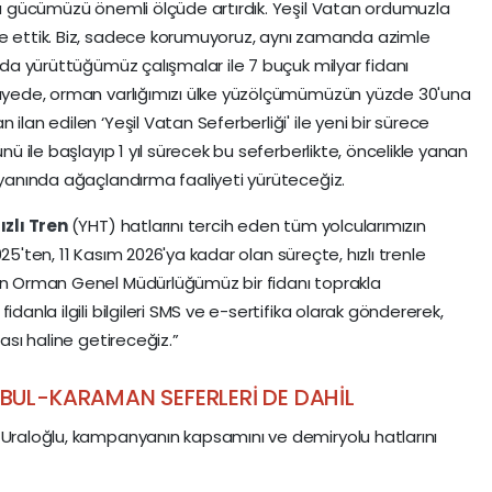
uma gücümüzü önemli ölçüde artırdık. Yeşil Vatan ordumuzla
le ettik. Biz, sadece korumuyoruz, aynı zamanda azimle
ılda yürüttüğümüz çalışmalar ile 7 buçuk milyar fidanı
 sayede, orman varlığımızı ülke yüzölçümümüzün yüzde 30'una
ilan edilen ‘Yeşil Vatan Seferberliği' ile yeni bir sürece
ünü ile başlayıp 1 yıl sürecek bu seferberlikte, öncelikle yanan
r yanında ağaçlandırma faaliyeti yürüteceğiz.
ızlı Tren
(YHT) hatlarını tercih eden tüm yolcularımızın
25'ten, 11 Kasım 2026'ya kadar olan süreçte, hızlı trenle
çin Orman Genel Müdürlüğümüz bir fidanı toprakla
danla ilgili bilgileri SMS ve e-sertifika olarak göndererek,
çası haline getireceğiz.”
UL-KARAMAN SEFERLERİ DE DAHİL
 Uraloğlu, kampanyanın kapsamını ve demiryolu hatlarını