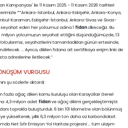
n Kampanyası' ile 11 Kasım 2025 - 11 Kasım 2026 tarihleri
nlerimizle **Ankara-İstanbul, Ankara-Eskişehir, Ankara-Konya,
bul-Karaman, Eskişehir-İstanbul, Ankara-Sivas ve Sivas-
a seyahat eden her yolcumuz adına 1
fidan
dikeceğiz. Bu
a 13 milyon yolcumuzun seyahat ettiğini düşündüğümüzde, 13
Yolcularımız, seyahatlerini tamamladıkları günün ertesinde,
dirilecek. … Ayrıca, dikilen fidana ait sertifikaya erişim linki de
a adreslerine iletilecek.”
 DÖNÜŞÜM VURGUSU
nı şu sözlerle aktardı:
fazla ağaç diken kamu kuruluşu olan Karayolları Genel
ama 4,3 milyon adet
fidan
ve ağaç dikimi gerçekleştirmiştir.
fidanı toprakla buluşturduk. 6 bin 101 kilometre olan bölünmüş
 yükselterek, yıllık 6,3 milyon ton daha az karbondioksit
aşımda Net Sıfır Emisyon Yol Haritası projesini … tüm ulaşım