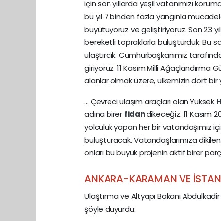
için son yıllarda yeşil vatanımızı kor
bu yıl 7 binden fazla yangınla mücade
büyütüyoruz ve geliştiriyoruz. Son 23 y
bereketli topraklarla buluşturduk. Bu
ulaştırdık. Cumhurbaşkanımız tarafından 
giriyoruz. 11 Kasım Milli Ağaçlandırma G
alanlar olmak üzere, ülkemizin dört bi
… Çevreci ulaşım araçları olan Yüksek
H
adına birer
fidan
dikeceğiz. 11 Kasım 20
yolculuk yapan her bir vatandaşımız i
buluşturacak. Vatandaşlarımıza dikilen fi
onları bu büyük projenin aktif birer par
ANKARA-KARAMAN VE İSTANB
Ulaştırma ve Altyapı Bakanı Abdulkadir
şöyle duyurdu: