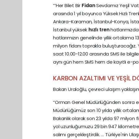
“‘Her Bilet Bir
Fidan
Sevdamız Yeşil Vata
arasında 1 yıl boyunca Yüksek Hızlı Tre
Ankara-Karaman, İstanbul-Konya, İstan
İstanbul yüksek
hızlı tren
hatlarımızd
hatlarımızın genelinde yıllık ortalam
milyon fidanı toprakla buluşturacağız. 
saat 10.00-12.00 arasında SMS ile bilgilen
aynı gün hem SMS hem de kayıtlı e-post
KARBON AZALTIMI VE YEŞİL
Bakan Uraloğlu, çevreci ulaşım yaklaşımı
“Orman Genel Müdürlüğünden sonra en 
Müdürlüğümüz son 10 yılda yıllık ortal
Bakanlık olarak son 23 yılda 97 milyon 
yol uzunluğumuzu 29 bin 947 kilometreye
salımı gerçekleştirdik. … Türkiye'nin Ul