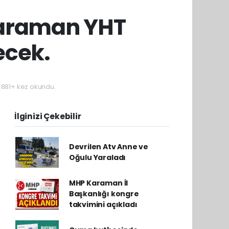
araman YHT
ecek.
881+ kez okundu.
İlginizi Çekebilir
Devrilen Atv Anne ve
Oğulu Yaraladı
MHP Karaman İl
Başkanlığı kongre
takvimini açıkladı