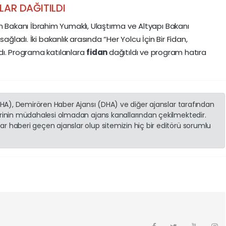
LAR DAĞITILDI
akanı İbrahim Yumaklı, Ulaştırma ve Altyapı Bakanı
ağladı. İki bakanlık arasında “Her Yolcu İçin Bir Fidan,
dı. Programa katılanlara
fidan
dağıtıldı ve program hatıra
(İHA), Demirören Haber Ajansı (DHA) ve diğer ajanslar tarafından
erinin müdahalesi olmadan ajans kanallarından çekilmektedir.
r haberi geçen ajanslar olup sitemizin hiç bir editörü sorumlu