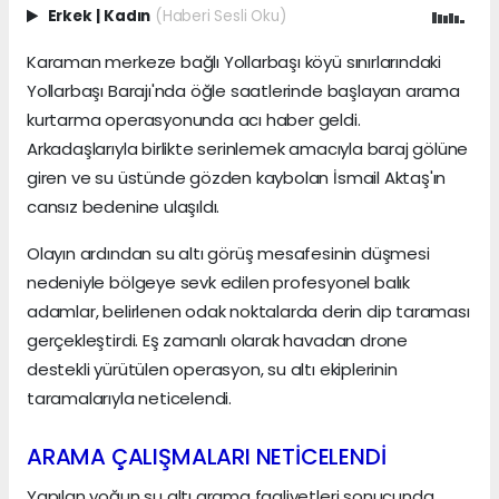
Erkek
|
Kadın
(Haberi Sesli Oku)
Karaman merkeze bağlı Yollarbaşı köyü sınırlarındaki
Yollarbaşı Barajı'nda öğle saatlerinde başlayan arama
kurtarma operasyonunda acı haber geldi.
Arkadaşlarıyla birlikte serinlemek amacıyla baraj gölüne
giren ve su üstünde gözden kaybolan İsmail Aktaş'ın
cansız bedenine ulaşıldı.
Olayın ardından su altı görüş mesafesinin düşmesi
nedeniyle bölgeye sevk edilen profesyonel balık
adamlar, belirlenen odak noktalarda derin dip taraması
gerçekleştirdi. Eş zamanlı olarak havadan drone
destekli yürütülen operasyon, su altı ekiplerinin
taramalarıyla neticelendi.
ARAMA ÇALIŞMALARI NETİCELENDİ
Yapılan yoğun su altı arama faaliyetleri sonucunda,