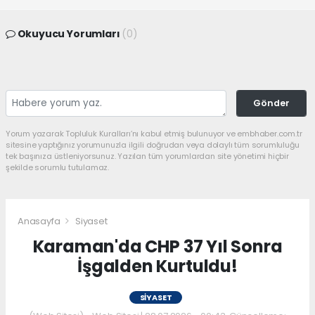
Okuyucu Yorumları
(0)
Gönder
Yorum yazarak Topluluk Kuralları’nı kabul etmiş bulunuyor ve embhaber.com.tr
sitesine yaptığınız yorumunuzla ilgili doğrudan veya dolaylı tüm sorumluluğu
tek başınıza üstleniyorsunuz. Yazılan tüm yorumlardan site yönetimi hiçbir
şekilde sorumlu tutulamaz.
Anasayfa
Siyaset
Karaman'da CHP 37 Yıl Sonra
İşgalden Kurtuldu!
SIYASET