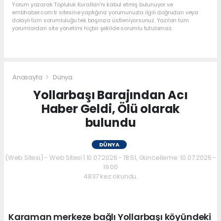
Yorum yazarak Topluluk Kuralları’nı kabul etmiş bulunuyor ve
embhaber.com.tr sitesine yaptığınız yorumunuzla ilgili doğrudan veya
dolaylı tüm sorumluluğu tek başınıza üstleniyorsunuz. Yazılan tüm
yorumlardan site yönetimi hiçbir şekilde sorumlu tutulamaz.
Anasayfa
Dünya
Yollarbaşı Barajından Acı
Haber Geldi, Ölü olarak
bulundu
DÜNYA
(Web Sitesi) - Web Sitesi | 10.07.2026 - 18:51, Güncelleme: 10.07.2026 -
19:00
4837 kez okundu.
Karaman merkeze bağlı Yollarbaşı köyündeki