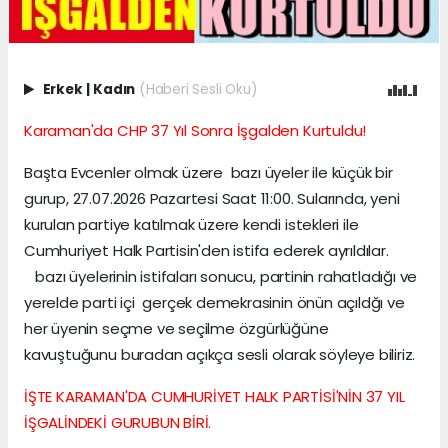
Erkek
|
Kadın
(Haberi Sesli Oku)
Karaman'da CHP 37 Yıl Sonra İşgalden Kurtuldu!
Başta Evcenler olmak üzere bazı üyeler ile küçük bir
gurup, 27.07.2026 Pazartesi Saat 11:00. Sularında, yeni
kurulan partiye katılmak üzere kendi istekleri ile
Cumhuriyet Halk Partisin'den istifa ederek ayrıldılar.
bazı üyelerinin istifaları sonucu, partinin rahatladığı ve
yerelde parti içi gerçek demekrasinin önün açıldğı ve
her üyenin seçme ve seçilme özgürlüğüne
kavuştuğunu buradan açıkça sesli olarak söyleye biliriz.
İŞTE KARAMAN'DA CUMHURİYET HALK PARTİSİ'NİN 37 YIL
İŞGALİNDEKİ GURUBUN BİRİ.