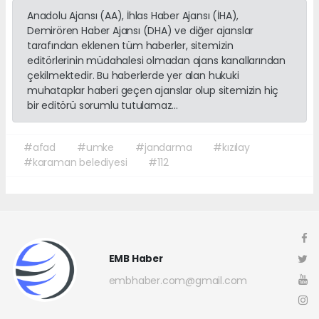
Anadolu Ajansı (AA), İhlas Haber Ajansı (İHA),
Demirören Haber Ajansı (DHA) ve diğer ajanslar
tarafından eklenen tüm haberler, sitemizin
editörlerinin müdahalesi olmadan ajans kanallarından
çekilmektedir. Bu haberlerde yer alan hukuki
muhataplar haberi geçen ajanslar olup sitemizin hiç
bir editörü sorumlu tutulamaz...
#afad
#umke
#jandarma
#kızılay
#karaman belediyesi
#112
EMB Haber
embhaber.com@gmail.com