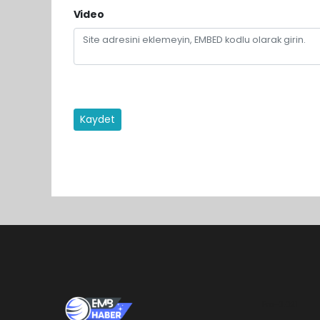
Video
Kaydet
Pro-0.021